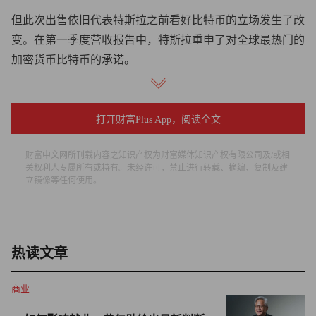
但此次出售依旧代表特斯拉之前看好比特币的立场发生了改
变。在第一季度营收报告中，特斯拉重申了对全球最热门的
加密货币比特币的承诺。
特斯拉在第一季度营收报告中写道：“我们相信数字资产作
为投资和现金的流动替代品的长期潜力。”
打开财富Plus App，阅读全文
3月14日，马斯克发推文称他会继续持有自己的加密货币。
财富中文网所刊载内容之知识产权为财富媒体知识产权有限公司及/或相
关权利人专属所有或持有。未经许可，禁止进行转载、摘编、复制及建
他当时在推文中写道：“无论如何我会继续持有并且绝不会
立镜像等任何使用。
出售我的比特币、以太币或狗狗币。”
如果你想从中找到投资建议，请记住一条一般原则，那就是
热读文章
每当通胀高企时，最好持有住宅等实物，或者你认为产品出
色的公司的股票，而不是持有美元。
商业
无论如何我会继续持有并且绝不会出售我的比特币、以太币