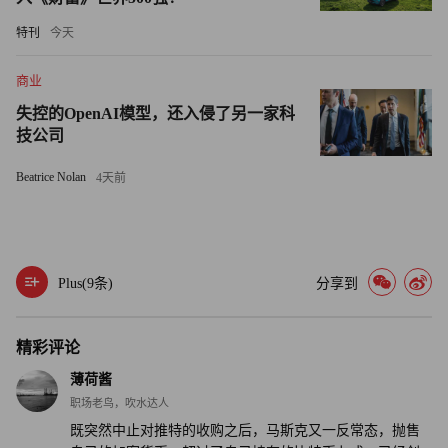
2%。随着比特币交易价格突破自6月中旬以来的20,000美元
大关，过去7天，比特币价格依旧上涨了约18%。（财富中
特刊
今天
文网）
商业
译者：刘进龙
失控的OpenAI模型，还入侵了另一家科
技公司
审校：汪皓
Beatrice Nolan
4天前
Plus(
9
条)
分享到
精彩评论
薄荷酱
职场老鸟，吹水达人
既突然中止对推特的收购之后，马斯克又一反常态，抛售