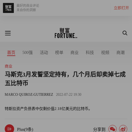
最好的商业评论
立即打开
来自你的洞察
首页
500强
活动
榜单
商业
科技
视频
商潮
商业
马斯克3月发誓坚定持有，几个月后却卖掉七成
五比特币
MARCO QUIROZ-GUTIERREZ
2022-07-22 19:30
特斯拉资产负债表中仅剩价值2.18亿美元的比特币。
Plus(
9
条)
分享到