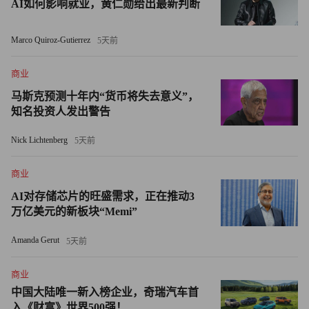
AI如何影响就业，黄仁勋给出最新判断
或狗狗币。
Marco Quiroz-Gutierrez
5天前
— 埃隆·穆斯克（@elonmusk）2022年3月14日
商业
6月末，马斯克改变口风。或许特斯拉正是在那时候卖掉了
马斯克预测十年内“货币将失去意义”，
大多数比特币。马斯克在卡塔尔经济论坛（Qatar Economic
知名投资人发出警告
Forum）期间接受彭博社采访时表示：“我从未说过人们应
该投资加密货币。”他还表示自己依旧支持狗狗币，因为“不
Nick Lichtenberg
5天前
太富有的人们”请求他这样做。
商业
但他在采访中并没有宣传比特币。
AI对存储芯片的旺盛需求，正在推动3
万亿美元的新板块“Memi”
虽然马斯克当时提到特斯拉和SpaceX都曾购买比特币，但
他表示“比特币在我们的现金和现金资产总额中仅占很小一
Amanda Gerut
5天前
部分。”
商业
中国大陆唯一新入榜企业，奇瑞汽车首
特斯拉大量出售比特币的消息传出后，比特币价格暴跌约
入《财富》世界500强！