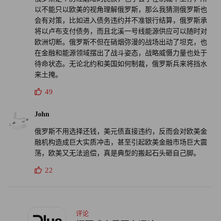
以不能只以欧美的视角理解俄罗斯，那么我猜测俄罗斯也
会有对策，比如进入债务违约并不准银行结算，俄罗斯承
将以卢布支付债务，而且北溪一号线能源供应可以随时对
欧洲切断。俄罗斯不但在硝烟弥漫的战场出动了坦克，也
在金融和能源领域摆出了战斗姿态，战略威慑力量也处于
待命状态。无论北约和美国如何制裁，俄罗斯兵来将挡水
来土掩。
49
John
俄罗斯不用选择还钱，美元债直接违约，反而会对欧美金
融机构造成巨大实质冲击，甚至引起欧美金融市场巨大震
荡，欧美又无法追偿，真是典型的搬起石头砸自己脚。
22
评论