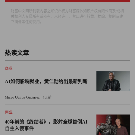
财富中文网所刊载内容之知识产权为财富媒体知识产权有限公司及/或相
俄罗斯是欧盟原油和天然气的主要供应商，欧盟一直在努力
关权利人专属所有或持有。未经许可，禁止进行转载、摘编、复制及建
填补失去俄罗斯能源之后出现的缺口。3月8日，欧盟公布了
立镜像等任何使用。
多项措施，今年将减少三分之二俄罗斯天然气进口，包括增
加从欧洲其他国家、非洲、中东和中亚等地区的天然气和液
化天然气进口。
热读文章
瓦弗指出，俄罗斯和委内瑞拉都有大量石油资产，但只要制
商业
裁没有解除，这些资产就无法发挥作用。自制裁生效以来，
委内瑞拉陷入了无止境的经济危机，而马杜罗也将解除制裁
AI如何影响就业，黄仁勋给出最新判断
作为其外交政策的关键部分。
Marco Quiroz-Gutierrez
4天前
一个国家发生债务违约的原因可能是无力偿还或不愿意偿还
债务。瓦弗指出，为了应对西方制裁，俄罗斯可能会故意决
商业
定推迟偿还债务，但他也承认，在目前的制裁框架下，美国
40年前的《终结者》，影射全球首例AI
的银行是否获准接受俄罗斯的票息支付仍然存在不确定性。
自主入侵事件