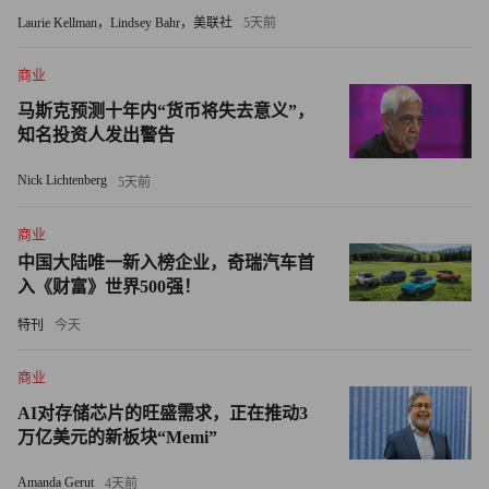
摩根大通（JPMorgan）的分析师曾经在今年3月初警告，西
Laurie Kellman，Lindsey Bahr，美联社
5天前
方的制裁将导致俄罗斯发生国际债务违约。
商业
分析师在3月2日提供给客户的报告中写道：“制裁[……]大
马斯克预测十年内“货币将失去意义”，
知名投资人发出警告
幅提高了俄罗斯政府硬通货债券违约的可能性。”（财富中
文网）
Nick Lichtenberg
5天前
译者：刘进龙
商业
中国大陆唯一新入榜企业，奇瑞汽车首
审校：汪皓
入《财富》世界500强！
特刊
今天
商业
AI对存储芯片的旺盛需求，正在推动3
万亿美元的新板块“Memi”
Amanda Gerut
4天前