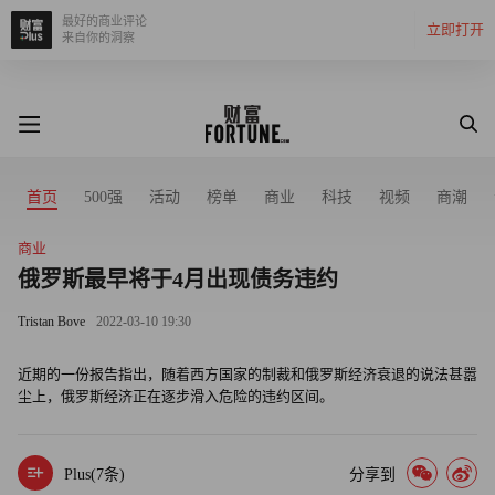
最好的商业评论
立即打开
来自你的洞察
首页
500强
活动
榜单
商业
科技
视频
商潮
商业
俄罗斯最早将于4月出现债务违约
Tristan Bove
2022-03-10 19:30
近期的一份报告指出，随着西方国家的制裁和俄罗斯经济衰退的说法甚嚣
尘上，俄罗斯经济正在逐步滑入危险的违约区间。
Plus(
7
条)
分享到