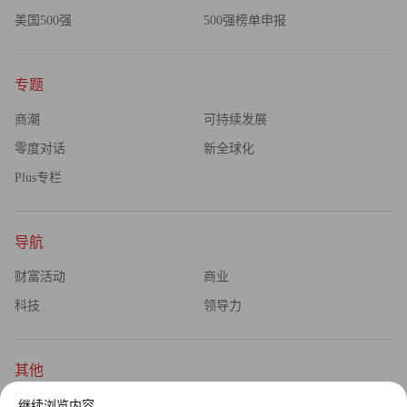
美国500强
500强榜单申报
专题
商潮
可持续发展
零度对话
新全球化
Plus专栏
导航
财富活动
商业
科技
领导力
其他
杂志订阅
公司介绍
继续浏览内容