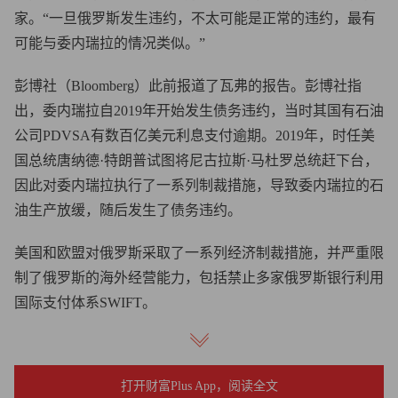
家。“一旦俄罗斯发生违约，不太可能是正常的违约，最有
可能与委内瑞拉的情况类似。”
彭博社（Bloomberg）此前报道了瓦弗的报告。彭博社指
出，委内瑞拉自2019年开始发生债务违约，当时其国有石油
公司PDVSA有数百亿美元利息支付逾期。2019年，时任美
国总统唐纳德·特朗普试图将尼古拉斯·马杜罗总统赶下台，
因此对委内瑞拉执行了一系列制裁措施，导致委内瑞拉的石
油生产放缓，随后发生了债务违约。
美国和欧盟对俄罗斯采取了一系列经济制裁措施，并严重限
制了俄罗斯的海外经营能力，包括禁止多家俄罗斯银行利用
国际支付体系SWIFT。
但对俄罗斯经济影响最大的是3月8日有媒体报道，美国将禁
止进口俄罗斯石油，欧盟也在酝酿类似的限制措施，这与当
打开财富Plus App，阅读全文
初欧美对委内瑞拉的制裁如出一辙。