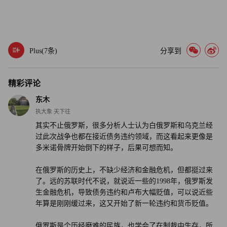
Plus(
7
条)
分享到
精彩评论
东木
执大象 天下往
其实不止俄罗斯，很多分析人士认为白俄罗斯和乌克兰经
过此次战争也都在接近债务违约领域，而这看起来更像是
多米诺骨牌开始倒下的样子，后果可想而知。
在俄罗斯的历史上，不缺少经济和金融危机，但都挺过来
了。远的苏联时代不说，就说近一些的1998年，俄罗斯发
生金融危机，导致债务违约和卢布大幅贬值，可以说近些
年算是刚刚缓过来，这又开始了新一轮违约和货币贬值。
俄罗斯是个历经磨难的民族，也学会了在制裁中生存，所