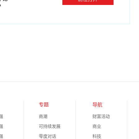
P
专题
导航
强
商潮
财富活动
强
可持续发展
商业
强
零度对话
科技