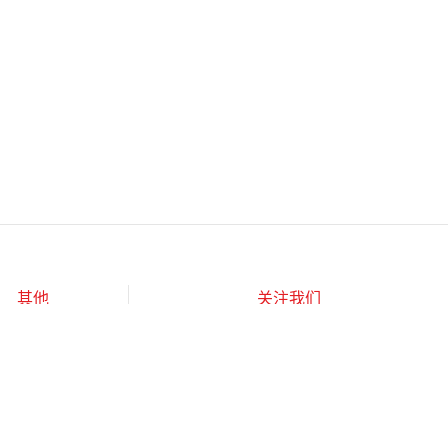
其他
关注我们
杂志订阅
公司介绍
隐私政策
APP下载
广告业务