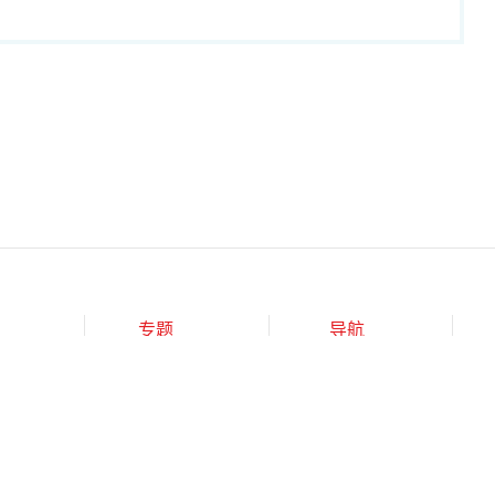
专题
导航
强
商潮
财富活动
强
可持续发展
商业
强
零度对话
科技
榜单申报
新全球化
领导力