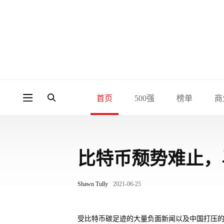
首页
500强
榜单
商
比特币颓势难止，
Shawn Tully
2021-06-25
受比特币碳足迹的大量负面新闻以及中国打压