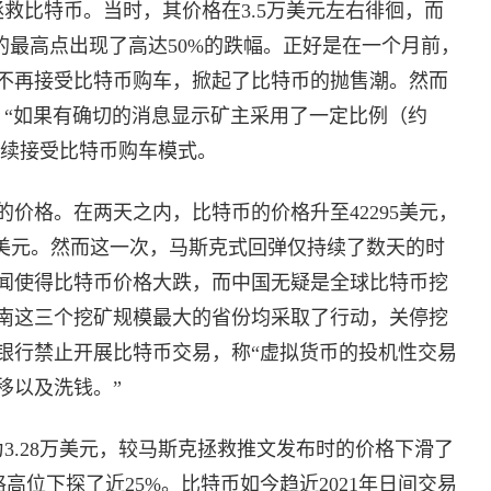
拯救比特币。当时，其价格在3.5万美元左右徘徊，而
元的最高点出现了高达50%的跌幅。正好是在一个月前，
不再接受比特币购车，掀起了比特币的抛售潮。然而
，“如果有确切的消息显示矿主采用了一定比例（约
继续接受比特币购车模式。
价格。在两天之内，比特币的价格升至42295美元，
0亿美元。然而这一次，马斯克式回弹仅持续了数天的时
闻使得比特币价格大跌，而中国无疑是全球比特币挖
南这三个挖矿规模最大的省份均采取了行动，关停挖
银行禁止开展比特币交易，称“虚拟货币的投机性交易
移以及洗钱。”
为3.28万美元，较马斯克拯救推文发布时的价格下滑了
格高位下探了近25%。比特币如今趋近2021年日间交易