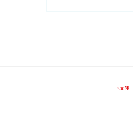
500强
世界500
中国500
美国500
500强