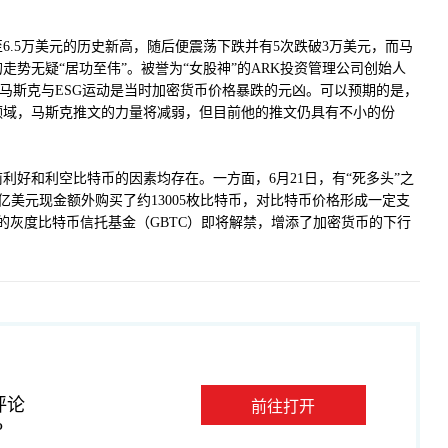
6.5万美元的历史新高，随后便震荡下跌并有5次跌破3万美元，而马
走势无疑“居功至伟”。被誉为“女股神”的ARK投资管理公司创始人
月底直言马斯克与ESG运动是当时加密货币价格暴跌的元凶。可以预期的是，
领域，马斯克推文的力量将减弱，但目前他的推文仍具有不小的份
利好和利空比特币的因素均存在。一方面，6月21日，有“死多头”之
示以4.89亿美元现金额外购买了约13005枚比特币，对比特币价格形成一定支
的灰度比特币信托基金（GBTC）即将解禁，增添了加密货币的下行
评论
前往打开
P