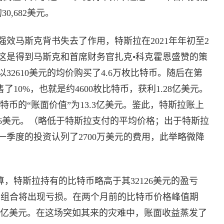
0,682美元。
效马斯克背书失去了作用，特斯拉在2021年年初至2
，这是得到马斯克和首席财务官扎克•科克霍恩盛赞的策
2610美元的均价购买了4.6万枚比特币。随后在第
了10%，也就是约4600枚比特币，获利1.28亿美元。
比特币的“账面价值”为13.3亿美元。鉴此，特斯拉账上
26美元。（略低于特斯拉支付的平均价格；出于特斯拉
季度的投资认列了2700万美元的费用，此举略微降
算，特斯拉持有的比特币略高于其32126美元的盈亏
产组合将出现亏损。在两个月前的比特币价格峰值期
55亿美元。在这场突如其来的灾难中，账面收益蒸发了