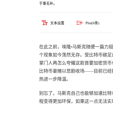
于事无补。
文本设置
Plus(
6
条)
在此之前，埃隆•马斯克随便一篇力挺推
个现象如今荡然无存。受比特币碳足迹
掌门人再怎么夸耀这款首要加密货币
比特币豪赌以悲剧收场——目前已经
热进一步降温。
别忘了，马斯克自己也能够加速比特
程变得更加环保，如果这一点无法实