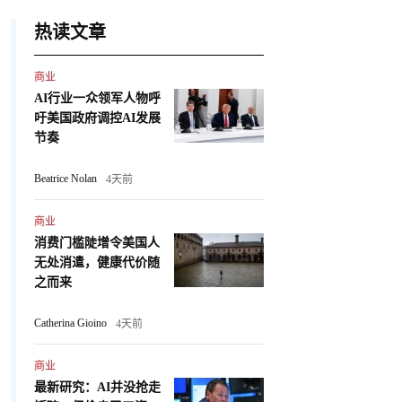
热读文章
商业
AI行业一众领军人物呼
吁美国政府调控AI发展
节奏
Beatrice Nolan
4天前
商业
消费门槛陡增令美国人
无处消遣，健康代价随
之而来
Catherina Gioino
4天前
商业
最新研究：AI并没抢走