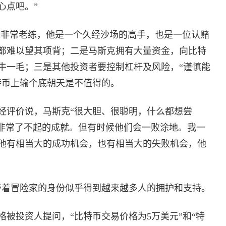
心点吧。”
克非常老练，他是一个久经沙场的高手，也是一位认赌
都难以望其项背；二是马斯克拥有大量资金，向比特
九牛一毛；三是其他投资者要控制杠杆及风险，“谨慎能
特币上输个底朝天是不值得的。
经评价说，马斯克“很大胆、很聪明，什么都想尝
些非常了不起的成就。但有时候他们会一败涂地。我一
他有相当大的成功机会，也有相当大的失败机会，他
克带着冒险家的身份似乎得到越来越多人的拥护和支持。
被投资人提问，“比特币交易价格为5万美元”和“特