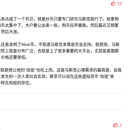
52
基本达成了一个共识，就是炒币只要专门研究马斯克就行了。就拿狗
狗币太集中了，大户要让出来一些，狗币应声暴跌。然后最近又频繁
，然后大涨。
还真发明了Musk币，不知道马斯克本尊是否会支持。我预测，马斯
属性上就是分布广泛，也就是上了很多重要的大平台，尤其是美国那
，价格还要很低。
”就是想让他的“信徒”也吃上肉。这是马斯克心理需求的最高层，自我
发生的一次人类社会实验，甚至可以说在这些虚拟货币“信徒”来
一样先知般的存在。
2
。