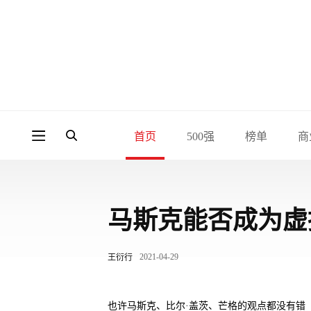
首页
500强
榜单
商
马斯克能否成为虚
2021-04-29
王衍行
也许马斯克、比尔·盖茨、芒格的观点都没有错