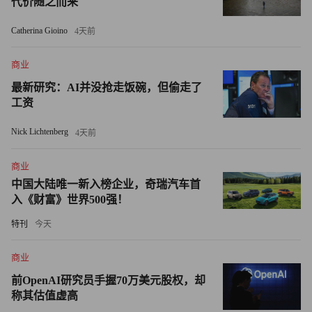
代价随之而来
根据新冠疫苗追踪系统的数据，美国食品与药品监督管理局
Catherina Gioino
（FDA）在美国本土仅批准了三款新冠疫苗的紧急使用，
4天前
分别为辉瑞（Pfizer）/BioNTech、Moderna和强生（Johnson
商业
& Johnson）的疫苗。而总计110种正在研发的新冠疫苗中，
最新研究：AI并没抢走饭碗，但偷走了
全球已经上市或紧急批准了其中14款。
工资
目前，欧洲及澳大利亚的疫苗接种速度缓慢且混乱，这启示
Nick Lichtenberg
4天前
我们，一个地区所依赖的疫苗品牌，能够对疫苗接种进度产
生决定性作用。
商业
中国大陆唯一新入榜企业，奇瑞汽车首
由于潜在的凝血问题，世界卫生组织正在审查牛津大学
入《财富》世界500强！
（University of Oxford）和阿斯利康（AstraZeneca）合作研
特刊
今天
发的新冠疫苗的现有数据。该款新冠疫苗是应用范围最广的
一款疫苗，目前有135个国家批准了它的使用。随后是辉
商业
瑞/BioNTech和Moderna的双针接种式mRNA疫苗，接着是中
前OpenAI研究员手握70万美元股权，却
国国药集团的新冠灭活疫苗。
称其估值虚高