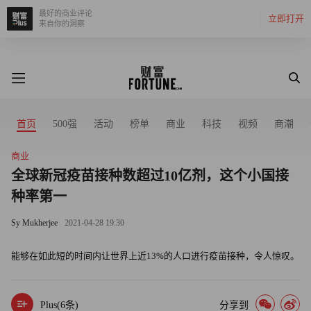
最好的商业评论
立即打开
来自你的洞察
首页
500强
活动
榜单
商业
科技
视频
商潮
商业
全球新冠疫苗接种数超过10亿剂，这个小国接
种率第一
Sy Mukherjee
2021-04-28 19:30
能够在如此短的时间内让世界上近13%的人口进行疫苗接种，令人惊叹。
Plus(
6
条)
分享到