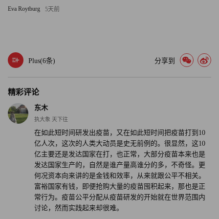
Eva Roytburg
5天前
上图清晰显示出了疫苗使用的地区性差异。正如所预料，高
收入国家，尤其是美国，主要依赖的是获得了紧急使用授
权，并且可以在当地生产的辉瑞和Moderna疫苗。中国一直
在使用本土疫苗。而尽管俄罗斯本国的疫苗接种比例并不特
Plus(
6
条)
分享到
别高，其正在积极向其它国家推广“卫星-V”疫苗。
其余国家主要使用的疫苗，美国人则可能甚至都没有听说
精彩评论
过。之后我们所要面临的问题是，这些疫苗是否仍然能够起
东木
到预防新冠病毒的作用。（财富中文网）
执大象 天下往
在如此短时间研发出疫苗，又在如此短时间把疫苗打到10
译者：Claire
亿人次，这次的人类大动员是史无前例的。很显然，这10
亿主要还是发达国家在打，也正常，大部分疫苗本来也是
发达国家生产的，自然是谁产量高谁分的多，不奇怪。更
何况资本向来讲的是金钱和效率，从来就跟公平不相关。
富裕国家有钱，即便抢购大量的疫苗囤积起来，那也是正
常行为。疫苗公平分配从疫苗研发的开始就在世界范围内
讨论，然而实践起来却很难。