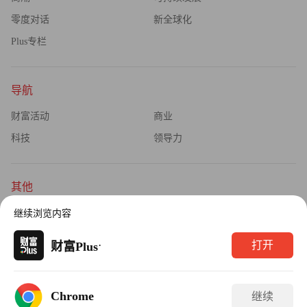
零度对话
新全球化
Plus专栏
导航
财富活动
商业
科技
领导力
其他
杂志订阅
公司介绍
继续浏览内容
隐私政策
广告业务
·
打开
财富Plus
Copyright © 2026财富媒体知识产权有限公司
Chrome
继续
版权所有，未经书面许可，任何机构不得转载