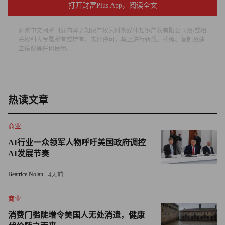
打开财富Plus App，阅读全文
也有一些国家的疫苗接种进度缓慢。据统计，许多国家的居
民接种疫苗率为零。
财富中文网所刊载内容之知识产权为财富媒体知识产权有限公司及/或相
关权利人专属所有或持有。未经许可，禁止进行转载、摘编、复制及建
在疫苗接种进度方面落后的国家主要分布在非洲、中东和亚
立镜像等任何使用。
洲，包括巴林、菲律宾、越南、巴基斯坦、尼日利亚、赞比
亚、伊朗和伊拉克。
热读文章
澳大利亚在暂停向50岁以下人群接种（其主要使用并且可以
在当地生产的）阿斯利康疫苗后，该国的疫苗接种速度正在
商业
明显变缓。而尽管印度在疫苗研发方面做得相对较好，但其
AI行业一众领军人物呼吁美国政府调控
面临的疫苗接种难题，让该国的疫苗接种人口比例一直难以
AI发展节奏
提高。这个人口稠密的国家目前正在面临着一场大规模的新
冠疫情危机，仅4月23日当天即新增新冠肺炎确诊病例33万
Beatrice Nolan
4天前
例。
商业
全球使用量最大的新冠疫苗
消费门槛陡增令美国人无处消遣，健康