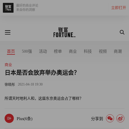
最好的商业评论
立即打开
来自你的洞察
首页
500强
活动
榜单
商业
科技
视频
商潮
商业
日本是否会放弃举办奥运会？
2021-04-18 19:30
徐晓彤
所谓天时地利人和，这届东京奥运会占了哪样？
Plus(
6
条)
分享到