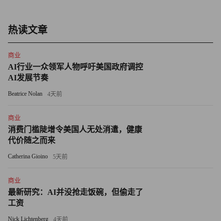
日本举办第12届奥运会。虽然中国的抗议石沉大海，但日本
军方最终以纪念神武纪元2600年举行军事演习为由取消了当
热读文章
届运动会。
商业
1940年的奥运会折损于人祸，2020年奥运会可以预见的失败
AI行业一众领军人物呼吁美国政府调控
AI发展节奏
也绝不能全部归因于天灾。
Beatrice Nolan
4天前
先是今年2月森喜朗因性别歧视言论辞去东京奥组委主席一
职；而后东京奥运会开闭幕式总监佐佐木宏又因提出严重侮
商业
消费门槛陡增令美国人无处消遣，健康
辱女艺人外貌的演出方案于3月份辞职；原本仪式感十足的
代价随之而来
奥运火炬接力也颇为不顺，多名火炬手接二连三退出，自3
Catherina Gioino
月25日启动传递的奥运火炬此前已两次熄灭，4月6日，圣火
5天前
传递活动在爱知县刈谷市举行时又发生了火炬箱起火事故。
商业
最新研究：AI并没抢走饭碗，但偷走了
意外频出之下，本就被疫情冲淡的奥运气氛消弭殆尽。越来
工资
越多的人对这届奥运会的举办提出质疑。《卫报》就曾发
Nick Lichtenberg
4天前