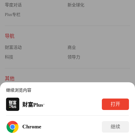
零度对话
新全球化
Plus专栏
导航
财富活动
商业
科技
领导力
其他
杂志订阅
公司介绍
继续浏览内容
隐私政策
广告业务
·
打开
财富Plus
Copyright © 2026财富媒体知识产权有限公司
Chrome
继续
版权所有，未经书面许可，任何机构不得转载