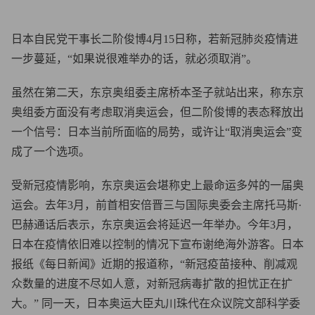
日本自民党干事长二阶俊博4月15日称，若新冠肺炎疫情进
一步蔓延，“如果说很难举办的话，就必须取消”。
虽然在第二天，东京奥组委主席桥本圣子就站出来，称东京
奥组委方面没有考虑取消奥运会，但二阶俊博的表态释放出
一个信号：日本当前所面临的局势，或许让“取消奥运会”变
成了一个选项。
受新冠疫情影响，东京奥运会堪称史上最命运多舛的一届奥
运会。去年3月，前首相安倍晋三与国际奥委会主席托马斯·
巴赫通话后表示，东京奥运会将延迟一年举办。今年3月，
日本在疫情依旧难以控制的情况下宣布谢绝海外游客。日本
报纸《每日新闻》近期的报道称，“新冠疫苗接种、削减观
众数量的进度不尽如人意，对新冠病毒扩散的担忧正在扩
大。” 同一天，日本奥运大臣丸川珠代在众议院文部科学委