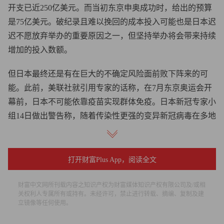
开支已近250亿美元。而当初东京申奥成功时，给出的预算
是75亿美元。破纪录且难以挽回的成本投入可能也是日本迟
迟不愿放弃举办的重要原因之一，但坚持举办将会带来持续
增加的投入数额。
但日本最终还是有在巨大的不确定风险面前败下阵来的可
能。此前，美联社就引用专家的话称，在7月东京奥运会开
幕前，日本不可能依靠疫苗实现群体免疫。日本新冠专家小
组14日做出警告称，随着传染性更强的变异新冠病毒在多地
蔓延，日本已经进入第四波疫情。而这距离奥运会的开幕，
只有100天。据共同社12日公布的一项民意调查显示，超过
70%的日本民众希望东京奥运会再次推迟或取消。
打开财富Plus App，阅读全文
如果这届东京奥运会确认取消举办，那么这将成为日本第二
财富中文网所刊载内容之知识产权为财富媒体知识产权有限公司及/或相
关权利人专属所有或持有。未经许可，禁止进行转载、摘编、复制及建
次举办奥运会未遂。1940年的东京奥运会也未能如期举办，
立镜像等任何使用。
原因是1937年日本发动侵华战争，中国于1938年发起抵制，
致函国际奥委会和奥林匹克组织的46个会员国，呼吁取消在