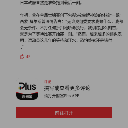
日本政府显然是准备拖到最后一刻。
年初，曾在单届世锦赛创下包揽5枚金牌神迹的体操“一姐”
西蒙-拜尔斯曾深情告白：“无论奥组委要求我做什么，我都
会无条件、不打任何折扣地听命执行，我训练那么刻苦，
就是为了等待比赛开始那一刻。”然而，越来越多的迹象表
明，运动员这几年的等待和汗水，恐怕终究还是错付
了……
45
评论
撰写或查看更多评论
请打开财富Plus APP
前往打开