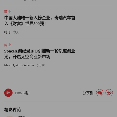
问：“东京奥运会这场‘秀’必须要搞吗？”
商业
况且，日本需要应对的远不止东京奥运会这一项难题，决定
中国大陆唯一新入榜企业，奇瑞汽车首
将核污水排放入海也让日本近期频频登上国内外媒体的头
入《财富》世界500强！
条。4月15日，联合国人权理事会专家发表声明称，对日本
特刊
今天
这一决定“深表遗憾”，并表示此举将影响太平洋地区数以百
万计人口的生活和生计。
商业
SpaceX创纪录IPO引爆新一轮轨道创业
此前，日本多次声称核污水氚的含量非常低，不会影响健
潮，开启太空商业新市场
康，而科学家指出，氚的放射性危害被低估了，污水排放入
Marco Quiroz-Gutierrez
5天前
海对人类及环境造成的风险可能将超过100年。日本后续势
必将面临多方压力，这个国家还有余力承担东京奥运会的潜
在风险吗？
Plus(
6
条)
分享到
为东京奥运会付出的巨额成本已然难以收回，但取消举办至
少是一个止损的选择。这个选择自去年疫情爆发时就一直存
精彩评论
在，只不过似乎到了近期，日本政府中才有人愿意看向这个