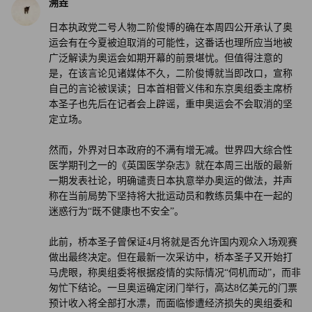
溯垚
选择，并且认真考虑这个问题：所谓天时地利人和，这届东
京奥运会占了哪样呢？（财富中文网）
日本执政党二号人物二阶俊博的确在本周四公开承认了奥
运会有在今夏被迫取消的可能性，这番话也理所应当地被
广泛解读为奥运会如期开幕的前景堪忧。但值得注意的
是，在该言论见诸媒体不久，二阶俊博就当即改口，宣称
自己的言论被误读；日本首相菅义伟和东京奥组委主席桥
本圣子也先后在记者会上辟谣，重申奥运会不会取消的坚
定立场。
然而，外界对日本政府的不满有增无减。世界四大综合性
医学期刊之一的《英国医学杂志》就在本周三出版的最新
一期发表社论，明确谴责日本执意举办奥运的做法，并声
称在当前局势下坚持将大批运动员和教练员集中在一起的
迷惑行为“既不健康也不安全”。
此前，桥本圣子曾保证4月将就是否允许国内观众入场观赛
做出最终决定。但在最新一次采访中，桥本圣子又开始打
马虎眼，称奥组委将根据疫情的实际情况“伺机而动”，而非
匆忙下结论。一旦奥运确定闭门举行，高达8亿美元的门票
预计收入将全部打水漂，而面临惨遭经济损失的奥组委和