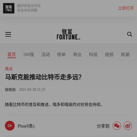
最好的商业评论
立即打开
来自你的洞察
首页
500强
活动
榜单
商业
科技
视频
商潮
商业
马斯克能推动比特币走多远？
2021-03-28 21:25
徐晓彤
随着比特币的普及和推进，唱多和唱衰的对抗将会持续。
Plus(
8
条)
分享到