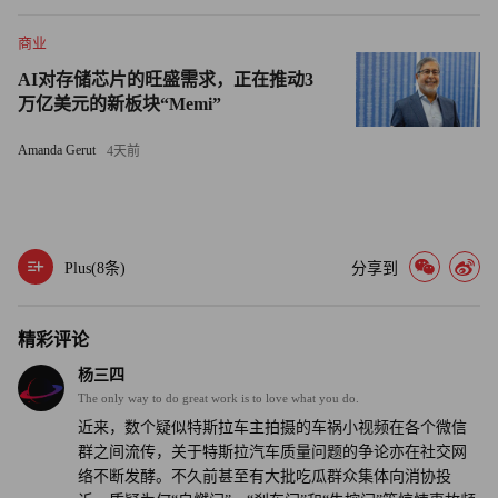
商业
当地时间3月22日，美联储主席鲍威尔在出席国际清算银行
视频会议时，针对比特币的讲话也让比特币一夜下跌5%。
AI对存储芯片的旺盛需求，正在推动3
万亿美元的新板块“Memi”
他与耶伦站在统一战线，称数字资产具有很高的投机性和波
动性（虽然他作为美联储主席，不会承认比特币价格暴涨的
Amanda Gerut
4天前
一个重要原因就是美联储放水）。
除了比特币作为数字资产的弊病之外，其高耗能的特点也被
比尔·盖茨所诟病。他在接受《纽约时报》采访时表示：“比
Plus(
8
条)
分享到
特币每笔交易的用电量，比任何人类已知的其他方式都
多。”比特币的碳足迹确实与马斯克大力提倡新能源的做法
精彩评论
背道而驰，这一点一直以来都备受争议。
杨三四
随着比特币的普及和推进，针对其唱多和唱衰的两股力量的
The only way to do great work is to love what you do.
近来，数个疑似特斯拉车主拍摄的车祸小视频在各个微信
对抗将会持续，它在收获更多关注的同时，大概率也会面临
群之间流传，关于特斯拉汽车质量问题的争论亦在社交网
更强的阻力。马斯克凭借他的影响力，能带同他本人一样充
络不断发酵。不久前甚至有大批吃瓜群众集体向消协投
满争议的比特币走多远尚未可知。