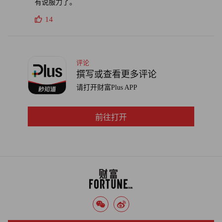
有说服力了。
14
评论
撰写或查看更多评论
请打开财富Plus APP
前往打开