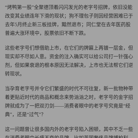
“烤鸭第一股”全聚德顶着闪闪发光的老字号招牌，依旧没能
改变其业绩连年下滑的现状；狗不理包子则因经营困难已于
去年5月终止新三板挂牌，黯然退市；同仁堂在去年医药股
普遍大涨环境中，股票依旧不断下跌。
这些老字号们想借助上市，在它们的牌匾上再镀一层金，但
现实却不尽如人意。资金的注入确实可以给公司打一针强心
剂，但如果衰退的根本原因无法解决，上市也无法帮它们逆
转现状。
当孕育老字号并令它们繁盛的时代不可往复，新一批物种带
着更贴近时代的商品和概念来势汹汹之时，老字号的金字招
牌就成为了一把双刃剑——消费者眼中的老字号究竟是“经
典”，还是“过气”？
这一问题曾让很多国内外的老字号陷入困顿，其中不乏一些
在消费者眼中长盛不衰的品牌。比如英国奢侈品牌博柏利，