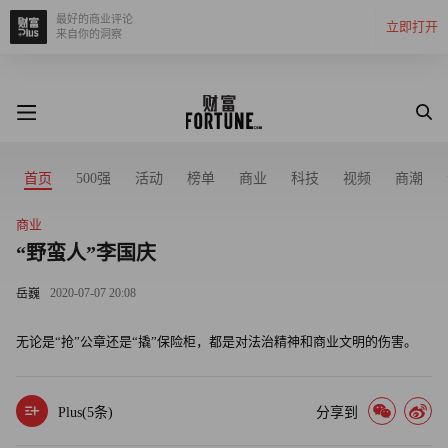
最好的商业评论
立即打开
来自你的洞察
首页
500强
活动
榜单
商业
科技
视频
商潮
商业
“野蛮人”李国庆
2020-07-07 20:08
岳巍
无论是“抢”公章还是“撬”保险柜，都是对法治精神和商业文明的伤害。
Plus(
5
条)
分享到