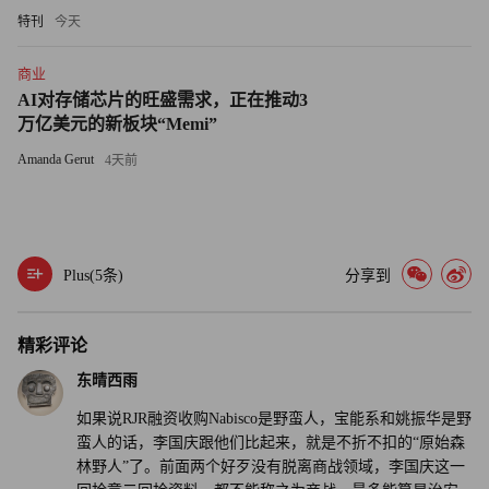
特刊
今天
业社会的成熟趋向。虽然被称为“野蛮人”，但是他们却是用
文明的方式来行使“野蛮”。
商业
AI对存储芯片的旺盛需求，正在推动3
令人遗憾的是，这并未能成为人人遵守的准则，在2020年最
万亿美元的新板块“Memi”
新发生的关于企业控制权的争斗中，“野蛮人”使用了真正的
Amanda Gerut
4天前
野蛮手段。无论是“抢”公章还是“撬”保险柜，都是对法治精
神和商业文明的伤害，而舆论对此类行为的娱乐化表述，更
令人失望。
Plus(
5
条)
分享到
商业社会，无法避免野蛮人的出现，但是积极的商业文明
中，至少野蛮人的行为方式不应该出现这样的退化，就像李
精彩评论
国庆表现出的这样。（财富中文网）
东晴西雨
如果说RJR融资收购Nabisco是野蛮人，宝能系和姚振华是野
蛮人的话，李国庆跟他们比起来，就是不折不扣的“原始森
林野人”了。前面两个好歹没有脱离商战领域，李国庆这一