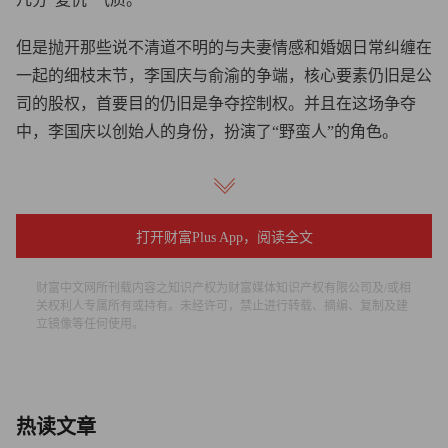
但是抛开那些说不清道不明的与夫妻情感和婚姻日常纠缠在
一起的细枝末节，李国庆与俞渝的争端，核心要素仍旧是公
司的股权，首要目的仍旧是争夺控制权。并且在这场争夺
中，李国庆以创始人的身份，扮演了“野蛮人”的角色。
野蛮人概念出自布莱恩.巴勒和约翰.海勒合写的《Barbarians
at the Gate: The Fall of RJR Nabisco》，中文译名为《门口的
野蛮人：RJR纳贝斯克的陨落》。这本书记录了1988年美国
打开财富Plus App，阅读全文
第二大烟草公司RJR融资收购饼干生产商Nabisco的交易。这
财富中文网所刊载内容之知识产权为财富媒体知识产权有限公司及/或相
在当年是轰动美国的超级收购案，除了见证收购案签字仪式
关权利人专属所有或持有。未经许可，禁止进行转载、摘编、复制及建
的律师以及媒体阵容超乎想象之外，收购案背后的故事中充
立镜像等任何使用。
满着的中国旧时代宫廷气息的各种串通，倾轧，钻营，背
叛，利益交换同样超乎想象。
在最初的语境中，之所以被称为野蛮人，是因为这类收购靠
热读文章