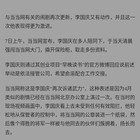
与当当网有关的闹剧再次更新，李国庆又有动作，并且这一
次他表现得更为激进。
7日上午，当当网宣布，李国庆在多人陪同下，于当天清晨
强闯当当网大门，撬开保险柜，取走多份资料。
李国庆则通过其创业项目“早晚读书”的官方微博回应说前述
举动是依法接管公司，希望俞渝配合工作交接。
当当网称这是李国庆“再次诉诸武力”，这种表述是因为4月
类似的剧情已经在当当网北京办公室上演过一次。在当时的
现场视频画面中，李国庆看上去未受到任何有效阻拦，他轻
松地从保管者的控制中，将当当网的公章装进一个纸袋，然
后像个得胜的将军一样被与他同去的伙伴们簇拥着，扬长而
去。