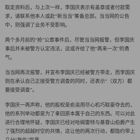
取走资料后，与上次一样，李国庆表示有盖章或者付款需
求，请联系他本人或赴“新当当”筹备总部。当当网的公告
中，则强调了业务不受影响。
两个多月前的“抢”公章事件后，尽管当当网报警，但李国庆
事后并未被警方认定违法，这或许给了他“再来一次”的勇
气。
当当网再次报警，并宣布李国庆已经被警方带走，而李国庆
则在承认自己正接受警方调查的同时，还表示“（双方）都
要接受调查”。
李国庆一再声称，他的股权是俞渝用尽心机巧取豪夺去的，
他的系列举动都是为了拿回原本属于自己的东西。可以对此
进行合理地怀疑，李国庆已经对哈姆雷特与基督山伯爵产生
了强烈的超越时空的共情，这让他的两次行动，都隐约带上
几分“复仇”气质。