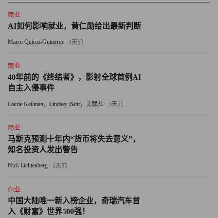
举债来筹措资金，以小博大，老鼠吞掉大象，同时无视标的
商业
公司管理层的反对，以“得到”为唯一目的。
AI如何影响就业，黄仁勋给出最新判断
动用杠杆和充满恶意，是最初判定野蛮人的两大标准。随着
Marco Quiroz-Gutierrez
4天前
经济发展与商业社会成熟，中国也出现了“野蛮人”。
商业
黄光裕入狱前将国美托付给陈晓，期待他成为自己缺席时的
40年前的《终结者》，影射全球首例AI
自主入侵事件
守门人，2010年作为职业经理人的陈晓与贝恩资本联合，发
起了挑战黄光裕对国美控制权的战争。那时的陈晓虽然还是
Laurie Kellman，Lindsey Bahr，美联社
5天前
更多地被称为“野心家”，却也具备了“野蛮人”的初始形态。
商业
马斯克预测十年内“货币将失去意义”，
2015年，中国A股市场历史上规模最大的一场公司并购与反
知名投资人发出警告
并购攻防战打响。“宝万之争”一直持续到2017年，以深圳地
Nick Lichtenberg
5天前
铁成为万科第一大股东才得以终结。这一事件中，宝能系和
姚振华已经被明确地称为“野蛮人”。
商业
中国大陆唯一新入榜企业，奇瑞汽车首
无论是陈晓还是姚振华，都还是动用商业手段，遵守市场规
入《财富》世界500强！
则，以资本流动来实现对企业的控制，这至少显示了中国商