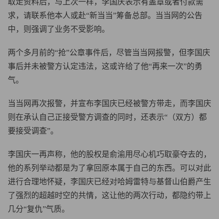
取走资料后，与上次一样，李国庆表示有盖章或者付款需
求，请联系他本人或赴“新当当”筹备总部。当当网的公告
中，则强调了业务不受影响。
两个多月前的“抢”公章事件后，尽管当当网报警，但李国庆
事后并未被警方认定违法，这或许给了他“再来一次”的勇
气。
当当网再次报警，并宣布李国庆已经被警方带走，而李国庆
则在承认自己正接受警方调查的同时，还表示“（双方）都
要接受调查”。
李国庆一再声称，他的股权是俞渝用尽心机巧取豪夺去的，
他的系列举动都是为了拿回原本属于自己的东西。可以对此
进行合理地怀疑，李国庆已经对哈姆雷特与基督山伯爵产生
了强烈的超越时空的共情，这让他的两次行动，都隐约带上
几分“复仇”气质。