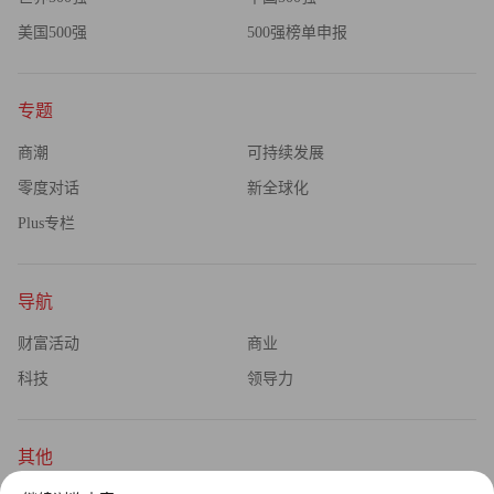
美国500强
500强榜单申报
专题
商潮
可持续发展
零度对话
新全球化
Plus专栏
导航
财富活动
商业
科技
领导力
其他