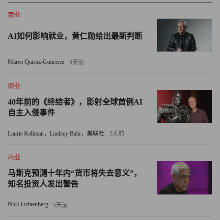
公司管理层的反对，以“得到”为唯一目的。
商业
动用杠杆和充满恶意，是最初判定野蛮人的两大标准。随着
AI如何影响就业，黄仁勋给出最新判断
经济发展与商业社会成熟，中国也出现了“野蛮人”。
Marco Quiroz-Gutierrez
4天前
黄光裕入狱前将国美托付给陈晓，期待他成为自己缺席时的
守门人，2010年作为职业经理人的陈晓与贝恩资本联合，发
商业
起了挑战黄光裕对国美控制权的战争。那时的陈晓虽然还是
40年前的《终结者》，影射全球首例AI
更多地被称为“野心家”，却也具备了“野蛮人”的初始形态。
自主入侵事件
2015年，中国A股市场历史上规模最大的一场公司并购与反
Laurie Kellman，Lindsey Bahr，美联社
5天前
并购攻防战打响。“宝万之争”一直持续到2017年，以深圳地
商业
铁成为万科第一大股东才得以终结。这一事件中，宝能系和
姚振华已经被明确地称为“野蛮人”。
马斯克预测十年内“货币将失去意义”，
知名投资人发出警告
无论是陈晓还是姚振华，都还是动用商业手段，遵守市场规
Nick Lichtenberg
5天前
则，以资本流动来实现对企业的控制，这至少显示了中国商