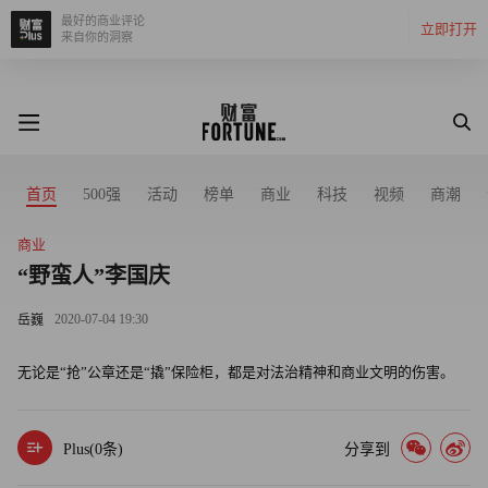
最好的商业评论
立即打开
来自你的洞察
首页
500强
活动
榜单
商业
科技
视频
商潮
商业
“野蛮人”李国庆
2020-07-04 19:30
岳巍
无论是“抢”公章还是“撬”保险柜，都是对法治精神和商业文明的伤害。
Plus(
0
条)
分享到