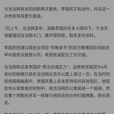
与当当网有关的闹剧再次更新，李国庆又有动作，并且这一
次他表现得更为激进。
7日上午，当当网宣布，清晨李国庆在多人陪同下，于当天
清晨强闯当当网大门，撬开保险柜，取走多份资料。
李国庆则通过其创业项目“早晚读书”的官方微博回应说前述
举动是依法接管公司，希望俞渝配合工作交接。
当当网称这是李国庆“再次诉诸武力”，这种表述是因为4月
类似的剧情已经在当当网北京办公室上演过一次。在当时的
现场视频画面中，李国庆看上去未受到任何有效阻拦，他轻
松地从保管者的控制中，将当当网的公章装进一个纸袋，然
后像个得胜的将军一样被与他同去的伙伴们簇拥着，扬长而
去。