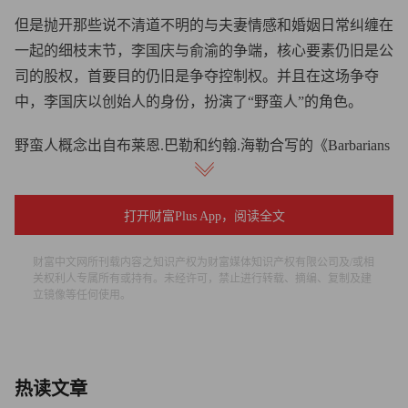
但是抛开那些说不清道不明的与夫妻情感和婚姻日常纠缠在
一起的细枝末节，李国庆与俞渝的争端，核心要素仍旧是公
司的股权，首要目的仍旧是争夺控制权。并且在这场争夺
中，李国庆以创始人的身份，扮演了“野蛮人”的角色。
野蛮人概念出自布莱恩.巴勒和约翰.海勒合写的《Barbarians
at the Gate: The Fall of RJR Nabisco》，中文译名为《门口的
野蛮人：RJR纳贝斯克的陨落》。这本书记录了1988年美国
打开财富Plus App，阅读全文
第二大烟草公司RJR融资收购饼干生产商Nabisco的交易。这
在当年是轰动美国的超级收购案，除了见证收购案签字仪式
财富中文网所刊载内容之知识产权为财富媒体知识产权有限公司及/或相
的律师以及媒体阵容超乎想象之外，收购案背后的故事中充
关权利人专属所有或持有。未经许可，禁止进行转载、摘编、复制及建
立镜像等任何使用。
满着的中国旧时代宫廷气息的各种串通，倾轧，钻营，背
叛，利益交换同样超乎想象。
在最初的语境中，之所以被称为野蛮人，是因为这类收购靠
热读文章
举债来筹措资金，以小博大，老鼠吞掉大象，同时无视标的