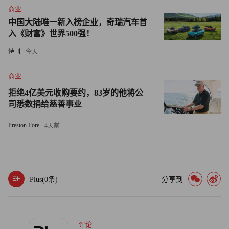
业社会的成熟趋向。虽然被称为“野蛮人”，但是他们却是用
商业
文明的方式来行使“野蛮”。
中国大陆唯一新入榜企业，奇瑞汽车首
入《财富》世界500强！
令人遗憾的是，这并未能成为人人遵守的准则，在2020年最
特刊
今天
新发生的关于企业控制权的争斗中，“野蛮人”使用了真正的
野蛮手段。无论是“抢”公章还是“撬”保险柜，都是对法治精
商业
神和商业文明的伤害，而舆论对此类行为的娱乐化表述，更
拒绝4亿美元收购要约，83岁的他将公
令人失望。
司悉数捐给慈善事业
商业社会，无法避免野蛮人的出现，但是积极的商业文明
Preston Fore
4天前
中，至少野蛮人的行为方式不应该出现这样的退化，就像李
国庆表现出的这样。(财富中文网）
Plus(
0
条)
分享到
评论