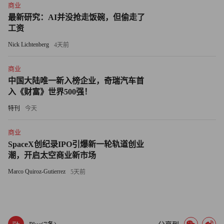
反种族主义者》（How to Be an Antiracist）、《脆弱的白
商业
最新研究：AI并没抢走饭碗，但偷走了
人》（White Fragility）和《你想谈谈种族问题》（So You
工资
Want to Talk About Race）等书现在仍然高居亚马逊十大畅销
Nick Lichtenberg
4天前
书榜单。在播客领域，重点谈论种族问题，分别由《纽约时
报》和国家公共广播电台（NPR）制作的播客《1619 》和
商业
《Code Switch》目前位列最受欢迎的苹果播客应用前10
中国大陆唯一新入榜企业，奇瑞汽车首
名。（财富中文网）
入《财富》世界500强！
特刊
今天
译者：任文科
商业
SpaceX创纪录IPO引爆新一轮轨道创业
潮，开启太空商业新市场
Marco Quiroz-Gutierrez
5天前