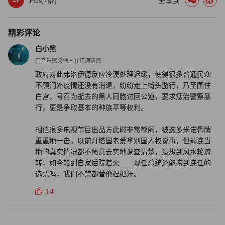
Plus(
7
条)
分享到
精彩评论
白小黑
用音乐感染他人并传递情感
政府对此弗洛伊德反应冷漠处理迟缓，使得很多普通民众
不顾门外疫情还没有消退，纷纷走上街头游行，乃至围住
白宫，号召为逝去的黑人同胞讨回公道，要求惩治警察暴
行，更是争取基本的种族平等权利。
相信很多电视节目出品方此时非常郁闷，被这多米诺骨牌
重重地一击。以前灯塔国老爱拿别国人权说事，但却连当
地的真实情况都不愿意去实地调查清楚，没想到风水轮流
转，如今轮到自家后院着火……现任总统还能捞到连任的
选票吗，我们不禁都替他捏把汗。
14