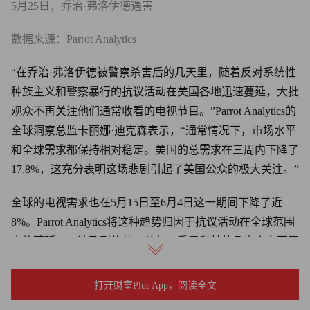
5月25日，乔治·弗洛伊德遇害
数据来源：Parrot Analytics
“在乔治·弗洛伊德被警察杀害后的几天里，随着反对系统性
种族主义和警察暴行的抗议活动在美国各地迅速蔓延，大批
观众不再关注他们通常收看的电视节目。”Parrot Analytics的
全球洞察总监卡丽娜·迪克森表示，“通常情况下，市场水平
和全球需求都保持相对稳定。美国的总需求在三周内下降了
17.8%，这充分表明这场悲剧引起了美国公众的极大关注。”
全球的电视需求也在5月15日至6月4日这一期间下降了近
8%。Parrot Analytics将这种趋势归因于抗议活动在全球范围
内的蔓延——波及到伦敦、首尔、悉尼和其他几十个主要国
际城市。另一个原因是，许多国家和州逐渐放宽了在新冠疫
情期间采取的严格封锁措施。
打开财富Plus App，阅读全文