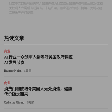
财富中文网所刊载内容之知识产权为财富媒体知识产权有限公司及/或相
美国和世界其他地区对电视节目的总需求
关权利人专属所有或持有。未经许可，禁止进行转载、摘编、复制及建
立镜像等任何使用。
左侧：较5月15日需求变化的百分比
5月25日，乔治·弗洛伊德遇害
热读文章
数据来源：Parrot Analytics
商业
尽管对电视节目的整体需求明显下降，但随着抗议活动的开
AI行业一众领军人物呼吁美国政府调控
始，观众对一些涉及社会相关话题的节目兴趣大增。该公司
AI发展节奏
发现，在5月27日至6月2日这一周，美国人对Netflix剧集
Beatrice Nolan
4天前
《亲爱的白人》（Dear White People）和《当他们看到我
们》（When They See Us）的收看需求分别增长了329%和
商业
147%。
消费门槛陡增令美国人无处消遣，健康
代价随之而来
这种兴趣也反映在其他媒介上，因为无数美国人都在努力理
Catherina Gioino
5天前
解种族问题和警察暴行。在此前售罄之后，《如何成为一名