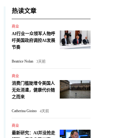
热读文章
商业
AI行业一众领军人物呼
吁美国政府调控AI发展
节奏
Beatrice Nolan
3天前
商业
消费门槛陡增令美国人
无处消遣，健康代价随
之而来
Catherina Gioino
4天前
商业
最新研究：AI并没抢走