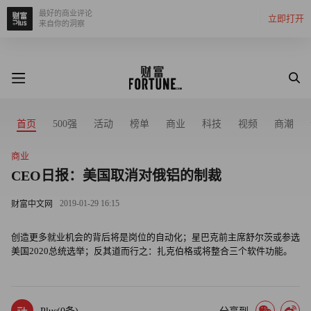
最好的商业评论
立即打开
来自你的洞察
首页
500强
活动
榜单
商业
科技
视频
商潮
商业
CEO日报：美国取消对俄铝的制裁
2019-01-29 16:15
财富中文网
创造更多就业机会的背后将是岗位的自动化；星巴克前主席舒尔茨或参选
美国2020总统选举；反其道而行之：扎克伯格或将整合三个软件功能。