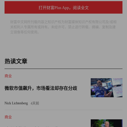
国会议员为一些试点项目提供资金，他将自掏腰包10亿美
打开财富Plus App，阅读全文
元。
美国航空领域公司陆续裁员，维珍银河表示此举将保证公司
财富中文网所刊载内容之知识产权为财富媒体知识产权有限公司及/或相
关权利人专属所有或持有。未经许可，禁止进行转载、摘编、复制及建
顺利投入商业运营
立镜像等任何使用。
这并不是一场新的太空竞赛。理查德·布兰森(Richard
Branson)的维珍银河(Virgin Galactic)试图将游客送入太空，
为此公司将裁员40人，约占员工总数的5%。该公司表示，
热读文章
此次裁员将“使我们这个组织在最近的太空飞行成功之后，
能够投入商业运营”。此前有消息称SpaceX和Stratolaunch公
商业
司也将进行裁员。
微软市值飙升，市场看法却存在分歧
【风险投资精选】
Nick Lichtenberg
4天前
Memebox融资3500万美元
商业
K-beauty品牌Memebox在D轮融资3500万美元。JJDC领投此