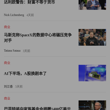
达利欧警告：财富不等于货币
轮，跟投的有Formation Group和Goodwater Capital。
Nick Lichtenberg
4天前
BRD融资1500万美元
商业
总部位于瑞士的安全加密货币手机钱包BRD在B轮融资1500
马斯克称SpaceX的数据中心将碾压竞争
万美元。SBI Crypto Investment领投此轮，跟投的有SBI
对手
Holdings。
Tatiana Sataua
3天前
NumberAI融资1050万美元
商业
NumberAI是一家位于加州奥克兰的小型企业人工智能驱动
型智能消息服务提供商，公司A轮融资1050万美元。投资者
AI下半场，A股换剧本了
包括Costanoa Ventures、DFJ和Gradient Ventures。
刘兰香
5天前
Obo融资820万美元
商业
一家位于加州圣马特奥的产品设计系统供应商Obo筹集了
巴菲特将向家族基金会捐赠1400亿美元
820万美元的资金。 Wildcat Venture Partners和TDF Ventures