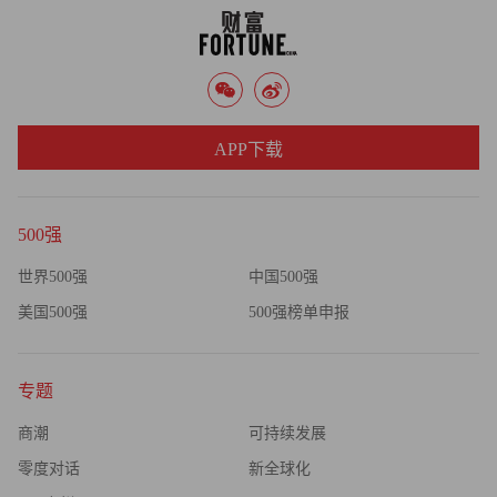
Solutions
由Intervale Capital提供资金支持的Sentry Energy Solutions收
购了Himarc Environmental Solutions，后者是一家天然气发动
机排放测试和现场气体泄漏检测服务的提供商。财务数据未
APP下载
透露。
EverZinc收购GHC
500强
由OpenGate Capital提供资金支持的EverZinc收购了位于魁北
世界500强
中国500强
克省圣亚森特的法国工艺氧化锌产品制造商GHC。卖方是
美国500强
500强榜单申报
Stephan Tabah和Philippe Bailet。财务数据未透露。
专题
商潮
可持续发展
零度对话
新全球化