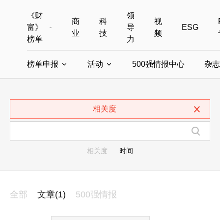
《财
领
商
科
视
富》
导
ESG
业
技
频
榜单
力
榜单申报
活动
500强情报中心
杂志
全部榜单
世界500强
中国500强
美国500强
全部申报入口
全部活动
相关度
中国最具影响力商界女性
年度中国商人
中国ESG影响力榜申报
财富MPW女性峰会
中国40位40岁以下的商
财富世界
中国最具影响力的商界女性申报
财富全球论坛
中国最佳设计榜
财富全球科技
相关度
时间
全部
文章(1)
500强情报