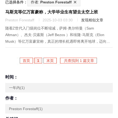
已选择条件：
作者:
Preston Forestaff
马斯克等亿万富豪称，大学毕业生有望去太空上班
Preston Forestaff
2025-10-03 03:30
发现相似文章
随着Z世代入门级岗位不断缩减，萨姆·奥尔特曼（Sam
Altman）、杰夫·贝索斯（Jeff Bezos ）和埃隆·马斯克（Elon
Musk）等亿万富豪宣称，真正的增长机遇即将离开地球，迈向太
空。图片来源：JOE RAEDLE/GETTY IMAGES• 对Z世代而言，
入门级岗位正悄然消失，找到不...
首页
1
末页
共查找到 1 篇文章
时间：
一年内(1)
作者：
Preston Forestaff(1)