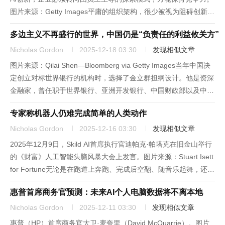
图片来源：Getty Images平庸的组织架构，很少被视为阻碍创新的
罪魁祸首。但领英（LinkedIn）高管阿尼什·拉曼认为，随着企业
多边主义不再盛行的世界，中国仍是“负责任的利益攸关方”
纷纷推动员工应用AI，这些定义大多数职场关系的...
Nicholas Gordon
2025-12-18 03:30
发现相似文章
图片来源：Qilai Shen—Bloomberg via Getty Images当年中国决
定创立对标世界银行的机构时，选择了金立群担纲设计。他是资深
金融家，曾任职于世界银行、亚洲开发银行、中国财政部以及中国
主权财富基金中投公司。2014年起，金立群便成为亚洲基础设施
专家称机器人仍难完成简单的人类动作
投资银行（简称亚投行）的核心推...
Nicholas Gordon
2025-12-16 03:30
发现相似文章
2025年12月9日，Skild AI首席执行官迪帕克·帕塔克在旧金山举行
的《财富》人工智能头脑风暴大会上发言。图片来源：Stuart Isett
for Fortune无论是在跑道上奔跑、完成后空翻、随音乐起舞，还是
进行踢拳表演，展示人形机器人做出“高难度动作”的视频越来越
惠普首席商务官预测：未来AI个人电脑数据将不离本地
多，其表现也愈发惊艳。然...
Nicholas Gordon
2025-12-11 03:30
发现相似文章
惠普（HP）首席商务官大卫·麦夸里（David McQuarrie）。图片