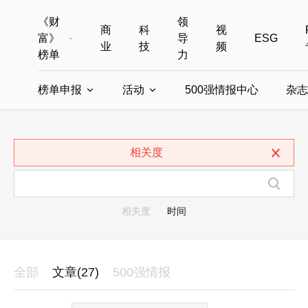
《财
领
商
科
视
富》
导
ESG
业
技
频
榜单
力
榜单申报
活动
500强情报中心
杂志
全部榜单
世界500强
中国500强
美国500强
全部申报入口
全部活动
相关度
中国最具影响力商界女性
年度中国商人
中国ESG影响力榜申报
财富MPW女性峰会
中国40位40岁以下的商
财富世界
中国最具影响力的商界女性申报
财富全球论坛
中国最佳设计榜
财富全球科技
相关度
时间
全部
文章(27)
500强情报