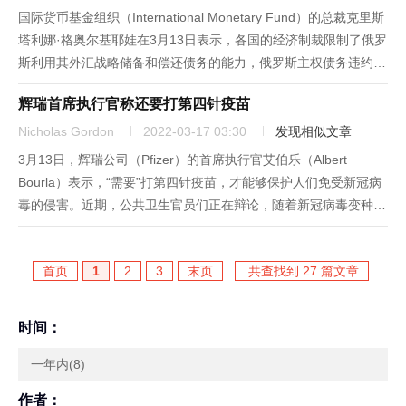
国际货币基金组织（International Monetary Fund）的总裁克里斯
塔利娜·格奥尔基耶娃在3月13日表示，各国的经济制裁限制了俄罗
斯利用其外汇战略储备和偿还债务的能力，俄罗斯主权债务违约不
再是“不可能发生之事”。格奥尔基耶娃在哥伦比亚广播公司
辉瑞首席执行官称还要打第四针疫苗
（CBS）的《面对全国》（Face th...
Nicholas Gordon
2022-03-17 03:30
发现相似文章
3月13日，辉瑞公司（Pfizer）的首席执行官艾伯乐（Albert
Bourla）表示，“需要”打第四针疫苗，才能够保护人们免受新冠病
毒的侵害。近期，公共卫生官员们正在辩论，随着新冠病毒变种不
断出现，是否意味着我们都需要再打一针加强针。“首先，我们非
常努力地想要走在病毒前面，因为……还会有许多变种...
首页
1
2
3
末页
共查找到 27 篇文章
时间：
一年内(8)
作者：