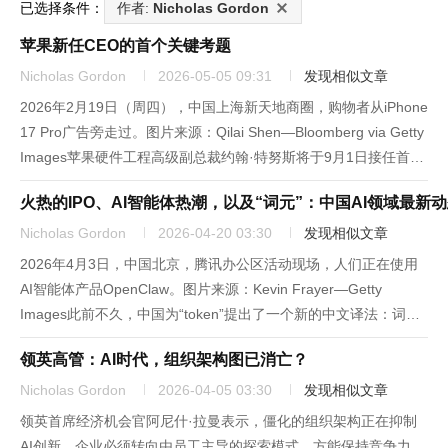
已选择条件：
作者:
Nicholas Gordon
苹果新任CEO的首个关键考题
Nicholas Gordon
2026-05-05 09:31
发现相似文章
2026年2月19日（周四），中国上海新天地商圈，购物者从iPhone
17 Pro广告旁走过。图片来源：Qilai Shen—Bloomberg via Getty
Images苹果硬件工程高级副总裁约翰·特努斯将于9月1日接任首席
执行官，标志着蒂姆·库克在这家全球市值最高消费科技企业的15
火热的IPO、AI智能体热潮，以及“词元”：中国AI领域最新
年任期...
Nicholas Gordon
2026-04-20 03:30
发现相似文章
2026年4月3日，中国北京，腾讯办公区活动现场，人们正在使用
AI智能体产品OpenClaw。图片来源：Kevin Frayer—Getty
Images此前不久，中国为“token”提出了一个新的中文译法：词
元。中国国家数据局局长刘烈宏在今年3月的国务院新闻发布会上
领英高管：AI时代，组织架构图已消亡？
首次使用这一表述，并解释称，词元...
Nicholas Gordon
2026-04-05 03:30
发现相似文章
领英首席经济机会官阿尼什·拉曼表示，僵化的组织架构正在抑制
AI创新，企业必须转向由员工主导的探索模式，方能保持竞争力。