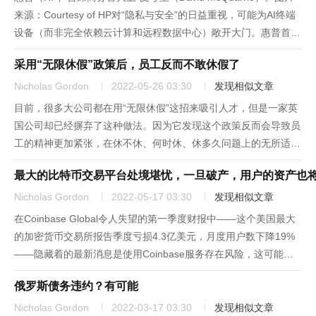
来源：Courtesy of HP对“隐私与安全”的日益重视，可能为AI终端
设备（而非完全依赖云计算和远程数据中心）敞开大门。惠普首席
商务官大卫·麦夸里（David McQuarrie）于10月告诉《财富》杂
采用“无限休假”政策后，员工反而不敢休假了
志：“在一个数据主...
Nicholas Gordon
2022-05-26 03:30
发现相似文章
目前，很多大公司都在用“无限休假”这招来吸引人才，但是一家英
国公司却已经摒弃了这种做法。因为它发现这个政策反而会导致员
工的精神更加紧张，在休不休、何时休、休多久问题上的无所适
从，只会让他们更感焦虑。英国招聘公司Unknown的创始人奥利·
最大的比特币交易平台处境堪忧，一旦破产，用户的资产也
斯科特于5月17日在LinkedIn上发布了一篇贴子称，他的公...
Nicholas Gordon
2022-05-17 03:30
发现相似文章
在Coinbase Global令人失望的第一季度财报中——这个美国最大
的加密货币交易所报告季度亏损4.3亿美元，月度用户数下降19%
——隐藏着的最新消息是使用Coinbase服务存在风险，这可能会
让其数百万用户感到惊讶。Coinbase表示，一旦该加密货币交易
俄罗斯债务违约？有可能
所破产，用户可能会失去存储在其账户中的...
Nicholas Gordon
2022-03-17 03:30
发现相似文章