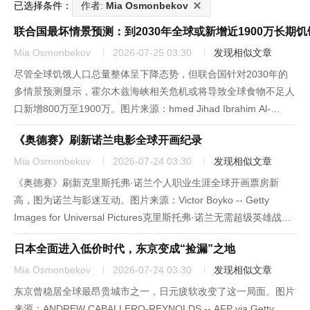
已选择条件：
作者:
Mia Osmonbekov
联合国最坏情景预测：到2030年全球或新增近1900万长期
Mia Osmonbekov
2026-07-25 03:30
发现相似文章
尽管全球饥饿人口总量整体呈下降态势，但联合国针对2030年的
多情景预测显示，霍尔木兹海峡相关危机或将导致全球食物不足人
口新增800万至1900万。图片来源：hmed Jihad Ibrahim Al-
arini/Anadolu -- Getty Images联合国于周二发布的报告指出，伊
《奥德赛》刷新诺兰电影全球开画纪录
朗战争的影响...
Mia Osmonbekov
2026-07-24 03:30
发现相似文章
《奥德赛》刷新克里斯托弗·诺兰个人职业生涯全球开画票房新
高，图为诺兰与影迷互动。图片来源：Victor Boyko -- Getty
Images for Universal Pictures克里斯托弗·诺兰无需超级英雄战
衣、光剑或统一的联动宇宙，就能让电影院座无虚席。这位导演仅
日本全面进入低价时代，东京变成“捡漏”之地
凭自身的品牌号召力，...
Mia Osmonbekov
2026-07-24 03:30
发现相似文章
东京曾稳居全球最昂贵城市之一，日元疲软改变了这一局面。图片
来源：ANDREW CABALLERO-REYNOLDS -- AFP via Getty