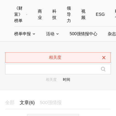
《财
领
商
科
视
富》
导
ESG
业
技
频
榜单
力
榜单申报
活动
500强情报中心
杂志
全部榜单
世界500强
中国500强
美国500强
全部申报入口
全部活动
相关度
中国最具影响力商界女性
年度中国商人
中国ESG影响力榜申报
财富MPW女性峰会
中国40位40岁以下的商
财富世界
中国最具影响力的商界女性申报
财富全球论坛
中国最佳设计榜
财富全球科技
相关度
时间
全部
文章(6)
500强情报