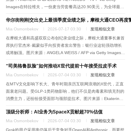
Images在特拉维夫，一份麦当劳套餐高达20.90美元，为全球最
贵。而在昔日全球物价最高东京，同款套餐仅需4.90美元。德意志
华尔街刚刚交出史上最强季度业绩之际，摩根大通CEO再度
银行（Deutsche...
Mia Osmonbekov
2026-07-17 03:30
发现相似文章
在摩根大通和高盛双双公布创纪录业绩之际，摩根大通董事长兼首
席执行官杰米·戴蒙似乎向投资者发出警告：银行业这轮强劲增长
或将触顶。图片来源：ANGELA WEISS / AFP via Getty Images历
经数十年的市场周期更迭，摩根大通（JPMorgan Chase）董事长
“司美格鲁肽脸”如何推动X世代提前十年接受拉皮手术
兼首席执行官杰米·戴蒙...
Mia Osmonbekov
2026-07-04 03:30
发现相似文章
在MTV文化影响下长大、青年时期亲历互联网浪潮的X世代，正直
面衰老问题。受GLP-1类药物影响，他们不仅是肉毒素和填充剂的
消费主力，还纷纷接受面部与颈部提拉术。图片来源：Ekaterina
Demidova/Getty ImagesX世代出生于上世纪60年代末至80年代，
顶级分析师：AI业务为SpaceX贡献超70%估值
夹在掌握主流话语权的婴儿潮一...
Mia Osmonbekov
2026-07-04 03:30
发现相似文章
Grok的用户采用率仍落后于竞争对手OpenAI和Anthropic，而要想