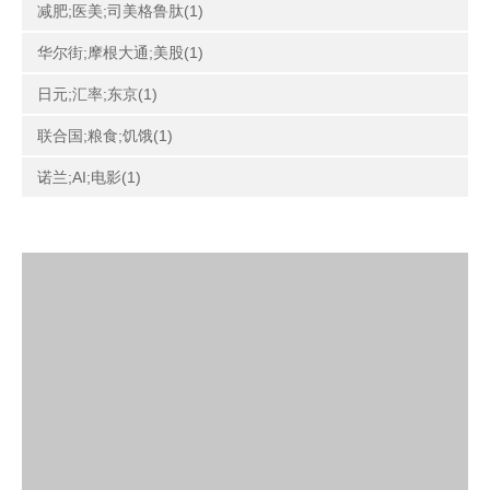
减肥;医美;司美格鲁肽(1)
华尔街;摩根大通;美股(1)
日元;汇率;东京(1)
联合国;粮食;饥饿(1)
诺兰;AI;电影(1)