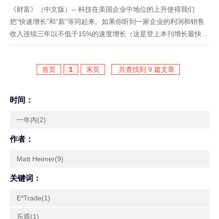
《财富》（中文版）-- 科技在美国企业中地位的上升使得我们
把“快速增长”和“新”等同起来。如果你听到一家企业的利润和销售
收入连续三年以不低于15%的速度增长（这是登上本刊增长最快的
公司排行榜的门槛），你很容易以为它是凭借技术创新而崛起的，
这个创新要么是一款开创性的芯片，要么是必备的“可穿戴设备”，
首页
1
末页
共查找到 9 篇文章
或...
时间：
一年内(2)
作者：
Matt Heimer(9)
关键词：
E*Trade(1)
乐观(1)