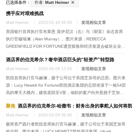
已选择条件：
作者:
Matt Heimer
携手应对艰难挑战
Matt Heimer
2023-01-10 05:00
发现相似文章
美国银行首席执行官布莱恩·莫伊尼汉（右）与《财富》杂志首席
执行官穆瑞澜（Alan Murray）。图片来源：REBECCA
GREENFIELD FOR FORTUNE通货膨胀和经济衰退会破坏企业领
导人的社会公益计划吗?这个问题笼罩着2022年的《财富》首席执
酒店界的伯克希尔？奢华酒店巨头的“轻资产”转型路
行官倡议论坛（CEOI）。这是一个仅面向...
Matt Heimer
2026-06-08 12:59
发现相似文章
凯悦首席执行官马赫澜，摄于公司位于美国芝加哥的总部。图片来
源：Lucy Hewett for Fortune凯悦酒店集团的总部坐落于一栋54层
高的摩天大楼内，建筑底部呈V形，倾斜的窗户向外悬挑于芝加哥
河之上。这座地标性建筑，向来令游客与建筑爱好者叹为观止。大
聚焦
酒店界的伯克希尔-哈撒韦：财务出身的掌舵人如何将
楼七层大堂的一整面长墙上，陈列着色彩斑斓、...
Matt Heimer
2026-03-09 05:00
发现相似文章
极简资产践行者凯悦首席执行官马赫澜，摄于公司位于美国芝加哥
的总部。图片来源：LUCY HEWETT凯悦酒店集团（Hyatt