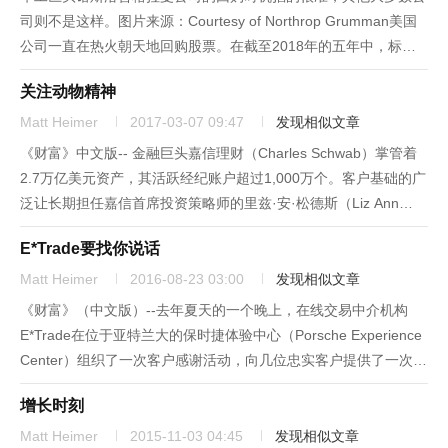
司则不是这样。图片来源：Courtesy of Northrop Grumman美国
公司一直在热火朝天地回购股票。在截至2018年的五年中，标准
普尔500指数（S&P 500）的成分股公司回购了大约2.9万亿美元的
关注动物精神
股票，动力来自于高额利润和税...
Matt Heimer
2017-03-07 09:47
发现相似文章
《财富》中文版-- 金融巨头嘉信理财（Charles Schwab）掌管着
2.7万亿美元资产，其活跃经纪账户超过1,000万个。客户基础的广
泛让长期担任嘉信首席投资策略师的里兹·安·松德斯（Liz Ann
Sonders）拥有了一个独一无二的角色：既给这些“零售”客户群体
E*Trade要找你说话
提供建议，同时还观察他们的行...
Matt Heimer
2016-08-23 03:00
发现相似文章
《财富》（中文版）--去年夏天的一个晚上，在线交易中介机构
E*Trade在位于亚特兰大的保时捷体验中心（Porsche Experience
Center）组织了一次客户感谢活动，向几位忠实客户提供了一次在
试车道上开跑车的机会。但是随着客户爬进租来的保时捷Boxster
增长时刻
和Cayman里，E*Trad...
Matt Heimer
2015-11-03 04:45
发现相似文章