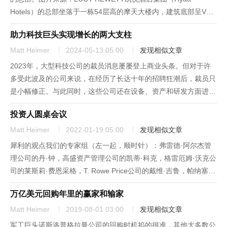
Hotels）的总部坐落于一栋54层高的摩天大楼内，建筑底部呈V
形，倾斜的窗户向外悬挑于芝加哥河（Chicago River）之上。这
助力科技巨头实现增长的两大支柱
座地标性建筑，向来令游客与建筑爱好者叹为观...
Matt Heimer
2024-05-13 05:00
发现相似文章
2023年，大型科技公司的裁员消息屡屡登上商业头条。但对于许
多受此波及的公司来说，在经历了长达十年的招聘狂潮后，裁员只
是小幅修正。与此同时，这些公司还在设备、资产和研发方面进行
了巨额的投资，也就是所谓的资本支出。这两大热潮反映了云服务
投资人圆桌会议
在硬件、软件和工程人才方面的巨大投资需求，而人工智能的兴起
则让这一...
Matt Heimer
2022-01-19 05:00
发现相似文章
犀利的观点我们的专家组（左一起，顺时针）：弗雷德·阿尔杰管
理公司的丹·钟，高盛资产管理公司的凯蒂·科克，格雷厄姆·沃克公
司的莱斯莉·费恩采格，T. Rowe Price公司的戴维·吉鲁，帕纳塞斯
投资公司的洛里·基斯。图片来源：ORIGINAL PHOTOGRAPHS:
万亿美元回购年里的赢家和输家
KOCH: CHRISTOPH...
Matt Heimer
2019-08-01 03:00
发现相似文章
军工巨头诺斯洛普格拉曼公司的回购时机掐的很准，其他大多数公