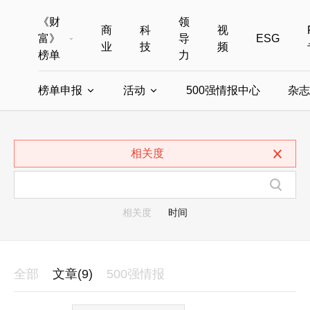
《财
领
商
科
视
富》
导
ESG
业
技
频
榜单
力
榜单申报
活动
500强情报中心
杂志
全部榜单
世界500强
中国500强
美国500强
全部申报入口
全部活动
相关度
中国最具影响力商界女性
年度中国商人
中国ESG影响力榜申报
财富MPW女性峰会
中国40位40岁以下的商
财富世界
中国最具影响力的商界女性申报
财富全球论坛
中国最佳设计榜
财富全球科技
相关度
时间
全部
文章(9)
500强情报