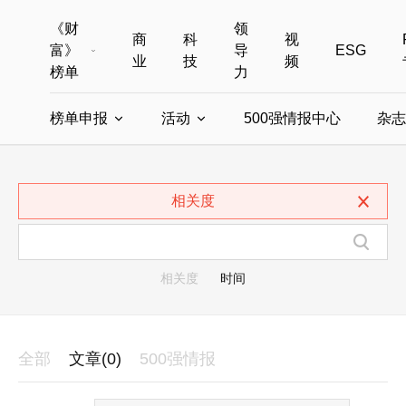
《财
领
商
科
视
富》
导
ESG
业
技
频
榜单
力
榜单申报
活动
500强情报中心
杂志
全部榜单
世界500强
中国500强
美国500强
全部申报入口
全部活动
相关度
中国最具影响力商界女性
年度中国商人
中国ESG影响力榜申报
财富MPW女性峰会
中国40位40岁以下的商
财富世界
中国最具影响力的商界女性申报
财富全球论坛
中国最佳设计榜
财富全球科技
相关度
时间
全部
文章(0)
500强情报