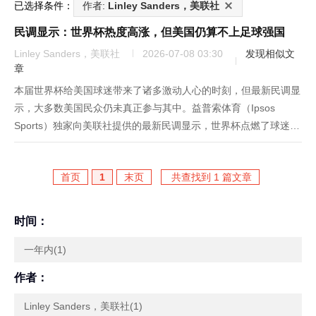
已选择条件：
作者:
Linley Sanders，美联社
民调显示：世界杯热度高涨，但美国仍算不上足球强国
Linley Sanders，美联社
2026-07-08 03:30
发现相似文
章
本届世界杯给美国球迷带来了诸多激动人心的时刻，但最新民调显
示，大多数美国民众仍未真正参与其中。益普索体育（Ipsos
Sports）独家向美联社提供的最新民调显示，世界杯点燃了球迷的
热情，也激发了不少美国人的兴趣，但足球要在美国跻身主流运动
之列，仍面临严峻挑战。尽管面临这一挑战，仍有不少美国成年人
首页
1
末页
共查找到 1 篇文章
为...
时间：
一年内(1)
作者：
Linley Sanders，美联社(1)