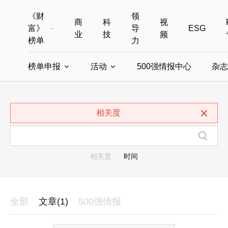
《财
领
商
科
视
富》
导
ESG
业
技
频
榜单
力
榜单申报
活动
500强情报中心
杂志
全部榜单
世界500强
中国500强
美国500强
全部申报入口
全部活动
相关度
中国最具影响力商界女性
年度中国商人
中国ESG影响力榜申报
财富MPW女性峰会
中国40位40岁以下的商
财富世界
中国最具影响力的商界女性申报
财富全球论坛
中国最佳设计榜
财富全球科技
相关度
时间
全部
文章(1)
500强情报