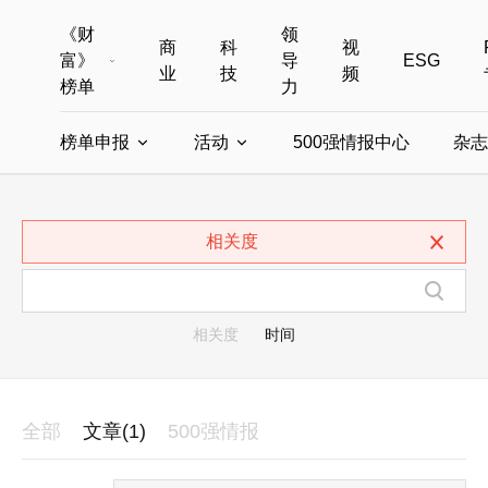
《财
领
商
科
视
富》
导
ESG
业
技
频
榜单
力
榜单申报
活动
500强情报中心
杂志
全部榜单
世界500强
中国500强
美国500强
全部申报入口
全部活动
相关度
中国最具影响力商界女性
年度中国商人
中国ESG影响力榜申报
财富MPW女性峰会
中国40位40岁以下的商
财富世界
中国最具影响力的商界女性申报
财富全球论坛
中国最佳设计榜
财富全球科技
相关度
时间
全部
文章(1)
500强情报