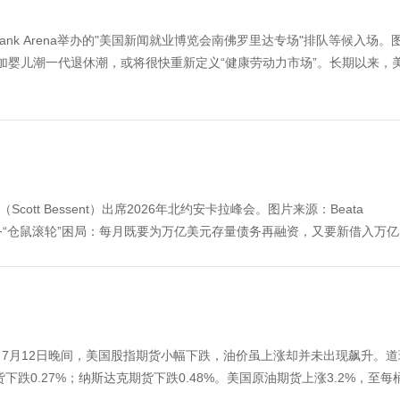
 Bank Arena举办的"美国新闻就业博览会南佛罗里达专场"排队等候入场。
移民政策，叠加婴儿潮一代退休潮，或将很快重新定义“健康劳动力市场”。长期以来，
ott Bessent）出席2026年北约安卡拉峰会。图片来源：Beata
联邦政府正深陷债务“仓鼠滚轮”困局：每月既要为万亿美元存量债务再融资，又要新借入万亿美
7月12日晚间，美国股指期货小幅下跌，油价虽上涨却并未出现飙升。道
货下跌0.27%；纳斯达克期货下跌0.48%。美国原油期货上涨3.2%，至每