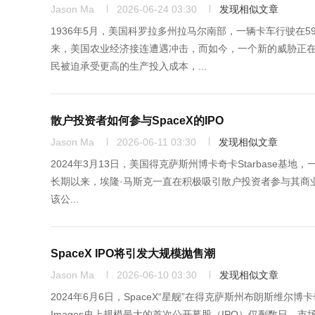
Jason Ma
2026-06-24 03:30
发现相似文章
1936年5月，美国科罗拉多州拉马尔南部，一辆卡车行驶在59号公路
来，美国农业经济接连遭遇冲击，而如今，一个新的威胁正
民被迫承受更高的生产投入成本，...
散户投资者如何参与SpaceX的IPO
Jason Ma
2026-06-11 03:30
发现相似文章
2024年3月13日，美国得克萨斯州博卡奇卡Starbase基地，一枚Sp
长期以来，埃隆·马斯克一直在积极吸引散户投资者参与其商业
该公...
SpaceX IPO将引发大规模抛售潮
Jason Ma
2026-06-10 03:30
发现相似文章
2024年6月6日，SpaceX“星舰”在得克萨斯州布朗斯维尔博卡奇
Images史上规模最大的首次公开募股（IPO）仅剩数日，