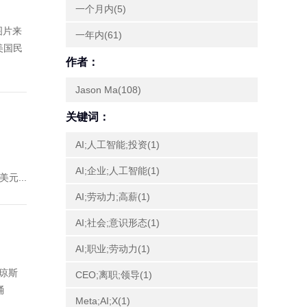
一个月内(5)
图片来
一年内(61)
美国民
作者：
Jason Ma(108)
关键词：
AI;人工智能;投资(1)
AI;企业;人工智能(1)
元...
AI;劳动力;高薪(1)
AI;社会;意识形态(1)
AI;职业;劳动力(1)
琼斯
CEO;离职;领导(1)
桶
Meta;AI;X(1)