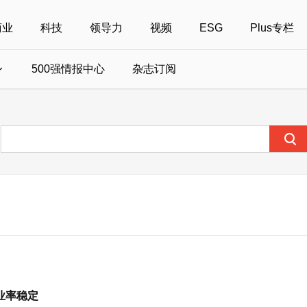
商业
科技
领导力
视频
ESG
Plus专栏
500强情报中心
杂志订阅
国500强
美国500强
40位40岁以下商界精英
中国
全部活动
女性
年度中国商人
报
财富MPW女性峰会
中国40位40岁以下的商界精英申报
财富世界500强峰会
财富40U40创想
中国最具社会影
界女性申报
财富全球论坛
中国最佳设计榜申报
财富全球科技论坛
财富全球可持续论坛
业率稳定