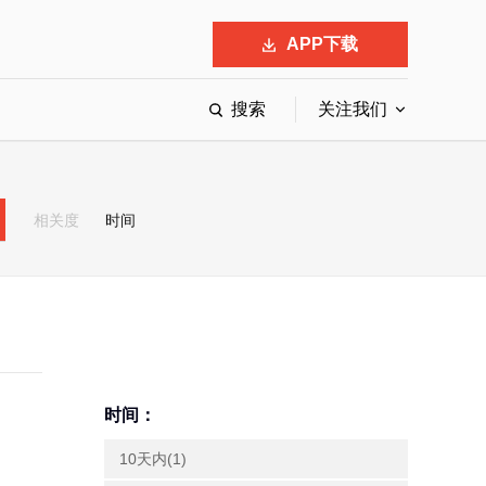
APP下载
搜索
关注我们
最具影响力的50位商界领袖
最受赞赏的中国公司
相关度
时间
会
响力的创业公司申报
时间：
10天内(1)