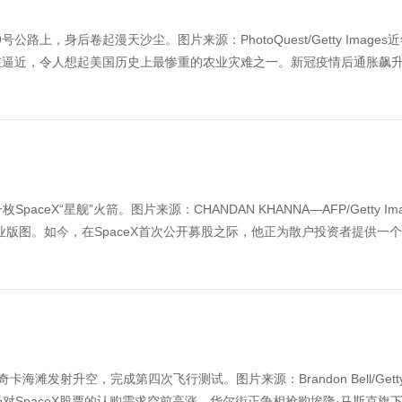
上，身后卷起漫天沙尘。图片来源：PhotoQuest/Getty Images
在逼近，令人想起美国历史上最惨重的农业灾难之一。新冠疫情后通胀飙
aceX“星舰”火箭。图片来源：CHANDAN KHANNA—AFP/Getty Ima
版图。如今，在SpaceX首次公开募股之际，他正为散户投资者提供一
卡海滩发射升空，完成第四次飞行测试。图片来源：Brandon Bell/Gett
市场对SpaceX股票的认购需求空前高涨，华尔街正争相抢购埃隆·马斯克旗