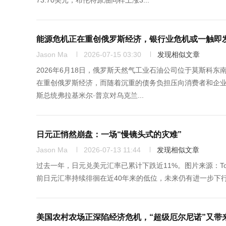
73.70美元；布伦特原油同样上涨3...
能源危机正在重创俄罗斯经济，银行业危机或一触即
Jason Ma
2026-07-15 03:30
发现相似文章
2026年6月18日，俄罗斯天然气工业石油公司位于莫斯科东南郊的
在重创俄罗斯经济，而随着沉重的债务负担压向消费者和企
斯总统弗拉基米尔·普京对乌克兰...
日元正悄然崩盘：一场“慢镜头式的灾难”
Jason Ma
2026-07-13 11:44
发现相似文章
过去一年，日元兑美元汇率已累计下跌近11%。图片来源：Toru Hana
前日元汇率持续徘徊在近40年来的低位，未来仍有进一步下行的可能
美国农村农场正深陷经济危机，“超级厄尔尼诺”又带