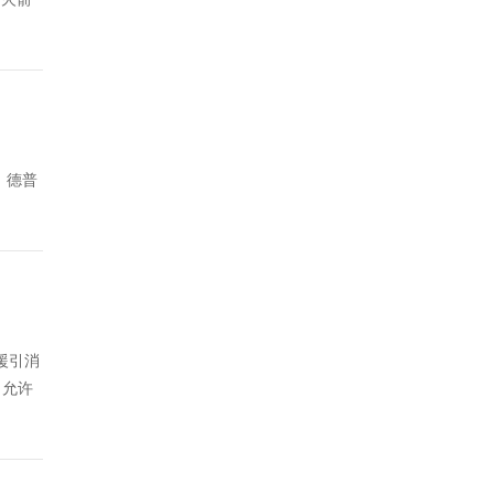
。德普
援引消
，允许