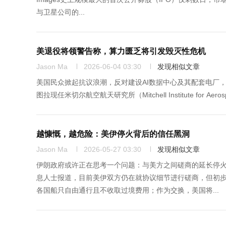
与卫星公司的...
美退役将领警告称，算力匮乏将引发毁灭性危机
Jason Ma
2026-06-04 03:30
发现相似文章
美国民众掀起抗议浪潮，反对建设AI数据中心及其配套电厂
图拉现任米切尔航空航天研究所（Mitchell Institute for Aer
越慷慨，越危险：美伊停火背后的信任黑洞
Jason Ma
2026-05-27 03:30
发现相似文章
伊朗政府或许正在思考一个问题：与美方之间磋商的延长停火
息人士报道，目前美伊双方仍在就协议细节进行磋商，但初
各国船只自由通行且不收取过境费用；作为交换，美国将...