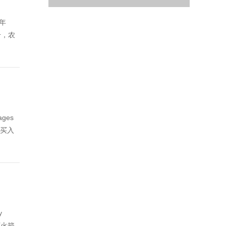
近年
升，农
ges
个买入
y
下火箭