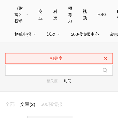
《财
领
商
科
视
富》
导
ESG
业
技
频
榜单
力
榜单申报
活动
500强情报中心
杂志
全部榜单
世界500强
中国500强
美国500强
全部申报入口
全部活动
相关度
中国最具影响力商界女性
年度中国商人
中国ESG影响力榜申报
财富MPW女性峰会
中国40位40岁以下的商
财富世界
中国最具影响力的商界女性申报
财富全球论坛
中国最佳设计榜
财富全球科技
相关度
时间
全部
文章(2)
500强情报