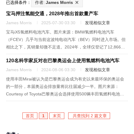
已选择条件：
作者:
James Morris
宝马押注氢能交通，2028年推出首款量产车
James Morris
2025-07-30 03:30
发现相似文章
宝马iX5氢燃料电池汽车。图片来源：BMW氢燃料电池汽车
（FCEV）几乎与当前这波纯电动汽车（BEV）同时进入市场。但
相比之下，其销量却微不足道。2024年，全球仅登记了12,866辆
氢燃料电池汽车，而纯电动汽车的登记量高达1,080万辆。尽管如
120名科学家反对在巴黎奥运会上使用氢燃料电池汽车
此，一些制造商仍希望氢能在交通领域发挥作用。宝马（BM...
James Morris
2024-08-06 03:30
发现相似文章
使用丰田Mirai被认为是巴黎奥运会成为有史以来最环保的奥运会
的一部分，本届奥运会排放量将比往届减少一半。图片来源：
Courtesy of Toyota巴黎奥运会选择使用500辆丰田氢燃料电池汽
车Mirai接送运动员，以展示奥运会的绿色环保理念。但是，美国
和英国的120名科学家联名写信反对使用Mir...
首页
1
末页
共查找到 2 篇文章