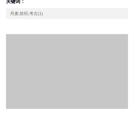
关键词：
丹麦;纺织;考古(1)