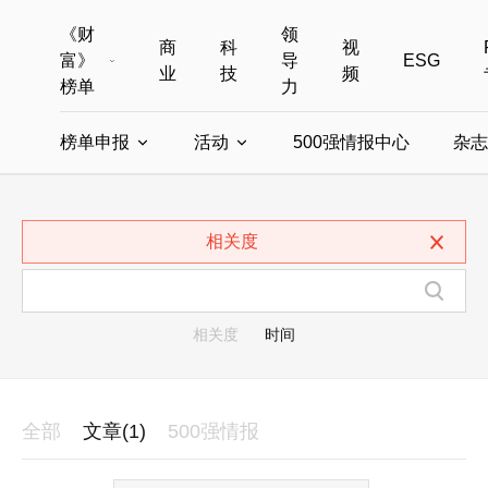
《财
领
商
科
视
富》
导
ESG
业
技
频
榜单
力
榜单申报
活动
500强情报中心
杂志
全部榜单
世界500强
中国500强
美国500强
全部申报入口
全部活动
相关度
中国最具影响力商界女性
年度中国商人
中国ESG影响力榜申报
财富MPW女性峰会
中国40位40岁以下的商
财富世界
中国最具影响力的商界女性申报
财富全球论坛
中国最佳设计榜
财富全球科技
相关度
时间
全部
文章(1)
500强情报