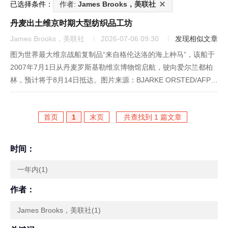
已选择条件：
作者:
James Brooks，美联社
丹麦出土维京时期大型纺织品工坊
James Brooks，美联社
2026-07-06 09:30
发现相似文章
图为世界最大维京战船复制品“来自格伦达洛的海上种马”，该船于
2007年7月1日从丹麦罗斯基勒维京博物馆启航，驶向爱尔兰都柏
林，预计将于8月14日抵达。图片来源：BJARKE ORSTED/AFP
via Getty Images考古学家在丹麦发现一处维京时代大型纺织品生
产遗址，距今已有千余年历史，印...
首页
1
末页
共查找到 1 篇文章
时间：
一年内(1)
作者：
James Brooks，美联社(1)