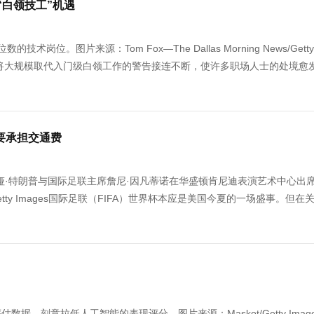
“白领技工”机遇
。图片来源：Tom Fox—The Dallas Morning News/Getty
I即将大规模取代入门级白领工作的警告接连不断，使许多职场人士的处境愈
要承担交通费
尼娅·特朗普与国际足联主席詹尼·因凡蒂诺在华盛顿肯尼迪表演艺术中心出席2
/Getty Images国际足联（FIFA）世界杯本应是美国今夏的一场盛事。但在
，刻意拉低人工智能的表现评分。图片来源：Maskot/Getty Imag