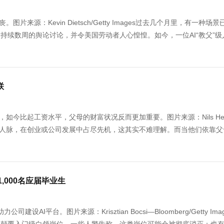
源：Kevin Dietsch/Getty Images过去几个月里，有一种场景
持续数周的舆论讨论，并令美国劳动者人心惶惶。如今，一位AI“教父”级
联
今比起工资水平，父母的财富状况反而更加重要。图片来源：Nils Hend
财富、权势和人脉，在创业或公司发展中占尽先机，这其实不难理解。而当他们依靠
,000名应届毕业生
平台。图片来源：Krisztian Bocsi—Bloomberg/Getty Ima