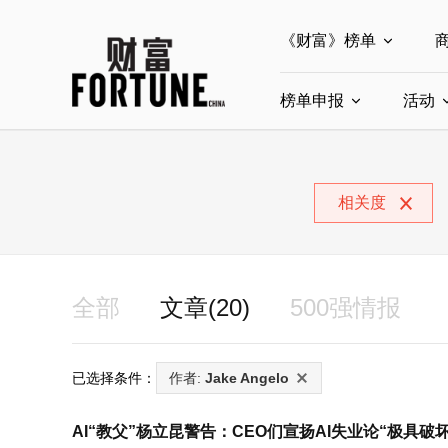
《财富》榜单
榜单申报
全部榜单
活动
世界500强
中
全部申报入口
中国最具影响力商界
相关度
中国ESG影响力榜申
中国最具影响力的商
全部
文章(20)
500强情报
已选择条件：
作者:
Jake Angelo
AI“教父”杨立昆警告：CEO们宣扬AI失业论“极具破