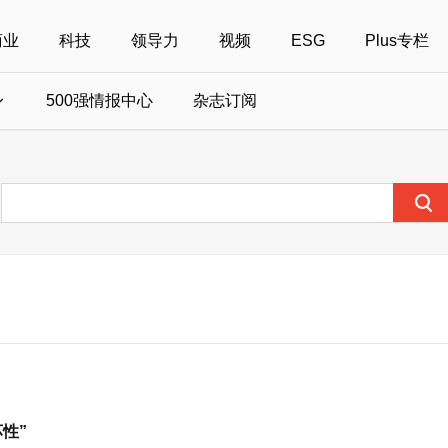
商业
科技
领导力
视频
ESG
Plus专栏
500强情报中心
杂志订阅
国500强
美国500强
40位40岁以下商界精英
中国
全部活动
女性
年度中国商人
报
财富MPW女性峰会
中国40位40岁以下的商界精英申报
财富世界500强峰会
财富40U40创想
中国最具社会影
界女性申报
财富全球论坛
中国最佳设计榜申报
财富全球科技论坛
财富全球可持续论坛
坏性”