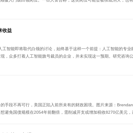
上颠覆入门级白领岗位。一些人警告称，这类岗位可能会被彻底消灭；也
来收益
etty Images关于人工智能即将取代白领的讨论，始终基于这样一个前提：人工智能的专
发现，众多打着人工智能旗号裁员的企业，并未实现这一预期。研究咨询
管控债务的手段不再可行，美国正陷入前所未有的财政困境。图片来源：Brendan
告显示，美国若想避免国债规模在2054年前翻倍，需削减开支或增加税收8270亿美元，这