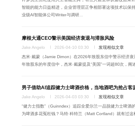
智能的能力日益精进，企业管理层正争相部署这项技术以保
业级AI智能体公司Writer与调研...
摩根大通CEO警示美国经济衰退与滞胀风险
Jake Angelo
2026-04-10 03:30
发现相似文章
杰米·戴蒙（Jamie Dimon）在2026年致股东信中警示经济衰退与滞胀
年致股东的年度信中，杰米·戴蒙提及“美国”一词超80次，阐
男子借助AI追踪健力士啤酒价格，当地酒吧为抢占客
Jake Angelo
2026-04-03 03:30
发现相似文章
“健力士指数”（Guinndex）追踪全爱尔兰一品脱健力士啤酒的售价。图片来源
为啤酒多花冤枉钱？马特·科特兰（Matt Cortland）就