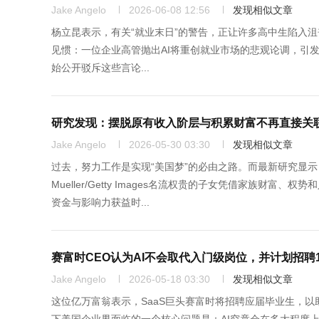
Jake Angelo
2026-06-08 12:56
发现相似文章
杨立昆表示，有关“就业末日”的警告，正让许多高中生陷入沮丧。图片来
见惯：一位企业高管抛出AI将重创就业市场的悲观论调，引发
始公开驳斥这些言论...
研究发现：摆脱原有收入阶层与积累财富不再直接关
Jake Angelo
2026-05-30 03:30
发现相似文章
过去，努力工作是实现“美国梦”的必由之路。而最新研究显示，如
Mueller/Getty Images名流权贵的子女凭借家族
资金与影响力获益时...
赛富时CEO认为AI不会取代入门级岗位，并计划招聘1
Jake Angelo
2026-05-18 03:30
发现相似文章
这位亿万富翁表示，SaaS巨头赛富时将招聘应届毕业生，以助力公司建设AI