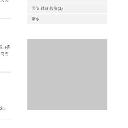
有人认
国债;财政;投资(1)
更多
业能力将
公司高
...