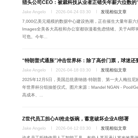
猎头公司CEO：被裁科技从业者正错失年薪六位数的
Jake Angelo
2026-04-24 03:30
发现相似文章
7,000亿美元规模的数据中心建设热潮，正在催生大量年薪六位数的技术岗位
Images全美各大高校和办公室都弥漫着焦虑情绪。关于A
可危。今年...
“特朗普式通胀”冲击世界杯：除了高价门票，球迷还
Jake Angelo
2026-04-18 03:30
发现相似文章
2025年12月5日，美国总统唐纳德·特朗普、第一夫人梅拉
年世界杯分组抽签仪式。图片来源：Mandel NGAN - Pool
高成本、...
Z世代员工担心AI抢走饭碗，蓄意破坏企业AI部署
Jake Angelo
2026-04-12 03:30
发现相似文章
许多员工拒绝使用人工智能工具，有些人甚至承认篡改效果评估数据