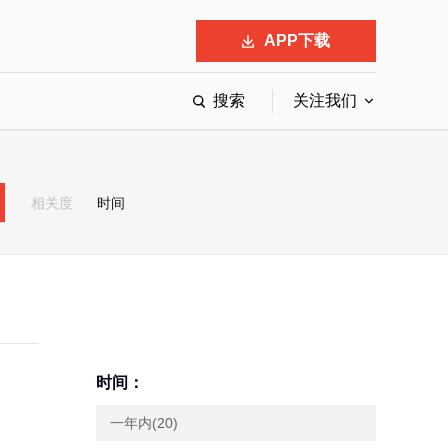
APP下载
搜索
关注我们
最具影响力的50位商界领袖
最受赞赏的中国公司
相关度
时间
会
响力的创业公司申报
时间：
一年内(20)