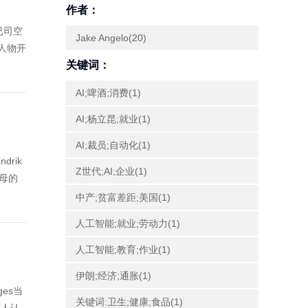
作者：
已司空
Jake Angelo(20)
人物开
关键词：
AI;啤酒;消费(1)
AI;杨立昆;就业(1)
AI;裁员;自动化(1)
rik
Z世代;AI;企业(1)
父母的
中产;贫富差距;美国(1)
人工智能;就业;劳动力(1)
人工智能;教育;作业(1)
伊朗;经济;通胀(1)
ges当
关键词:卫生;健康;食品(1)