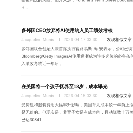
临被淘汰的风险。图片来源：Fortune’s Term Sheet
H...
多邻国CEO放弃将AI使用纳入员工绩效考核
Jacqueline Munis
2026-04-17 03:30
发现相似文章
多邻国联合创始人兼首席执行官路易斯·冯·安表示，公司已调整将A
Bloomberg/Getty ImagesAI使用逐渐成为许多
入绩效考核近一年后，...
在美国将一个孩子抚养至18岁，成本曝光
Jacqueline Munis
2026-04-15 03:30
发现相似文章
受房租和服装费用大幅攀升影响，美国育儿成本较一年前上涨了1.9%。
是无价的。但现实是，养育子女是有成本的，且动辄数十万美元。
已达30341...