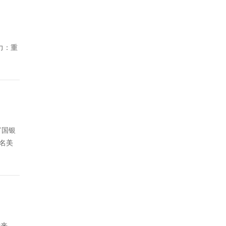
力：重
富国银
多名美
片来