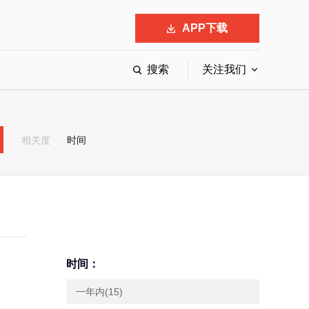
APP下载
搜索
关注我们
最具影响力的50位商界领袖
最受赞赏的中国公司
相关度
时间
会
响力的创业公司申报
时间：
一年内(15)