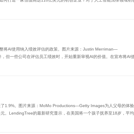
 podcast如何打造一家估值高达110亿美元的初创企业？对于人工智能法律领域
I使用纳入绩效评估的政策。图片来源：Justin Merriman—
岗位的必备条件，但一些公司在评估员工绩效时，开始重新审视AI的价值。在宣布将AI
图片来源：MoMo Productions—Getty Images为人父母的体
LendingTree的最新研究显示，在美国将一个孩子抚养至18岁，平