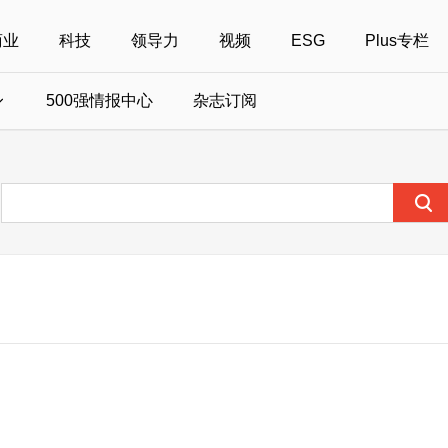
商业
科技
领导力
视频
ESG
Plus专栏
500强情报中心
杂志订阅
国500强
美国500强
40位40岁以下商界精英
中国
全部活动
女性
年度中国商人
报
财富MPW女性峰会
中国40位40岁以下的商界精英申报
财富世界500强峰会
财富40U40创想
中国最具社会影
界女性申报
财富全球论坛
中国最佳设计榜申报
财富全球科技论坛
财富全球可持续论坛