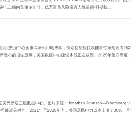
s在接受《财富》杂志主编尚艾俪专访时，亿万富翁风险投资人维诺德·科斯拉...
 Images尽管人们担忧数据中心会推高居民用电成本，但别指望很快就能在你家附近看到
e）最新发布的报告显示，美国数据中心建设步伐正在放缓。2025年第四季度
新建三座数据中心。图片来源：Jonathan Johnson—Bloomberg vi
很可能就是对的。2021年至2025年间，美国居民电力成本上涨了30%，且暂.