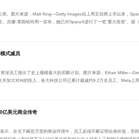
来源：Matt King—Getty Images自上周五挂牌上市以来，Spac
。吉娜·莱因哈特周一宣布，她已对SpaceX进行了一笔“重大投资”。据
种模式减员
工推出了史上规模最大的买断计划。图片来源：Ethan Miller—Get
支并加大对AI的投入，各大科技公司已累计裁减约9.2万名员工。Meta上
10亿美元商业传奇
inberg）表示，在当下瞬息万变的商业环境中，员工必须不断证明自身价值，否