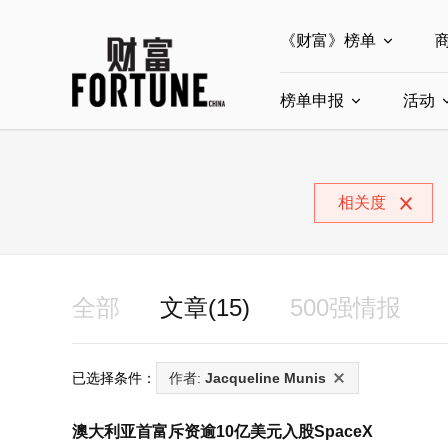
《财富》榜单
榜单申报
全部榜单
活动
世界500强
中
全部申报入口
中国最具影响力商界
相关度
中国ESG影响力榜申
中国最具影响力的商
全部
文章(15)
500强情报
已选择条件：
作者:
Jacqueline Munis
澳大利亚首富斥资逾10亿美元入股SpaceX