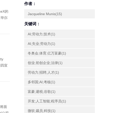
作者：
eX的
Jacqueline Munis(15)
《华尔
关键词：
AI;劳动力;技术(1)
AI;失业;劳动力(1)
冬奥会;体育;亿万富豪(1)
ty
创业;初创企业;法律(1)
周四宣
劳动力;招聘;人才(1)
多邻国;AI;考核(1)
富豪;避税;谷歌(1)
开发;人工智能;程序员(1)
则将面
微软;裁员;科技(1)