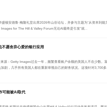
在华盛顿安德鲁·梅隆礼堂出席2026年山谷论坛，并参与主题为“从资本到能
 for The Hill & Valley Forum无论AI最终是引发“就...
也不愿舍弃心爱的银行应用
源：Getty Images过去一年，频繁查看账户余额的美国人不在少数。
虑”日益加剧，几乎所有美国人都在重新审视自己的财务状况。这项针对3,700
作可能被AI取代
伙人维诺德·科斯拉在华盛顿国会山出席Hill & Valley论坛活动并发表讲话。图