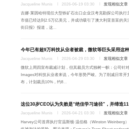
Jacqueline Munis
2026-06-19 03:30
发现相似文章
吉娜·莱因哈特现任大型铁矿石出口企业汉考克勘探公司执行主席。图片
市值已经达到2.5万亿美元，并成功吸引了澳大利亚首富的关注
街日报》报道，这...
今年已有超9万科技从业者被裁，微软等巨头采用这
Jacqueline Munis
2026-04-29 03:30
发现相似文章
微软上周四宣布裁减计划，但其裁员方式独树一帜：公司针对资深员
Images对科技从业者来说，今年形势严峻。为了削减日常开
布，计划裁员10%，约8...
这位30岁CEO认为失败是“绝佳学习途径”，并缔造1
Jacqueline Munis
2026-04-21 03:30
发现相似文章
Harvey公司首席执行官温斯顿·温伯格（Winston We