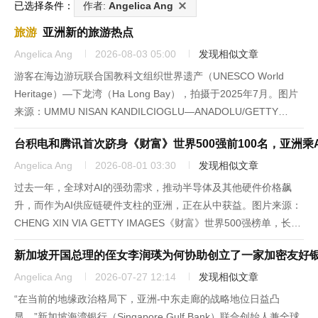
已选择条件：
作者:
Angelica Ang
旅游
亚洲新的旅游热点
Angelica Ang
2026-08-03 05:00
发现相似文章
游客在海边游玩联合国教科文组织世界遗产（UNESCO World
Heritage）—下龙湾（Ha Long Bay），拍摄于2025年7月。图片
来源：UMMU NISAN KANDILCIOGLU—ANADOLU/GETTY
IMAGES越南正在迅速成为东南亚最炙手可热的度假胜地。根据越
台积电和腾讯首次跻身《财富》世界500强前100名，亚洲乘
南政府的统...
Angelica Ang
2026-08-01 03:30
发现相似文章
过去一年，全球对AI的强劲需求，推动半导体及其他硬件价格飙
升，而作为AI供应链硬件支柱的亚洲，正在从中获益。图片来源：
CHENG XIN VIA GETTY IMAGES《财富》世界500强榜单，长期
以来堪称全球企业规模的“晴雨表”，折射出不同行业和板块的兴
新加坡开国总理的侄女李润瑛为何协助创立了一家加密友好
衰。而在2026年度，这份以营收排序的企业...
Angelica Ang
2026-07-27 12:14
发现相似文章
“在当前的地缘政治格局下，亚洲-中东走廊的战略地位日益凸
显，”新加坡海湾银行（Singapore Gulf Bank）联合创始人兼全球