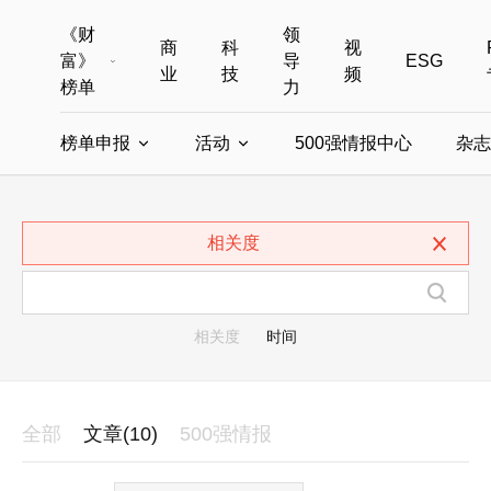
《财
领
商
科
视
富》
导
ESG
业
技
频
榜单
力
榜单申报
活动
500强情报中心
杂志
全部榜单
世界500强
中国500强
美国500强
全部申报入口
全部活动
相关度
中国最具影响力商界女性
年度中国商人
中国ESG影响力榜申报
财富MPW女性峰会
中国40位40岁以下的商
财富世界
中国最具影响力的商界女性申报
财富全球论坛
中国最佳设计榜
财富全球科技
相关度
时间
全部
文章(10)
500强情报