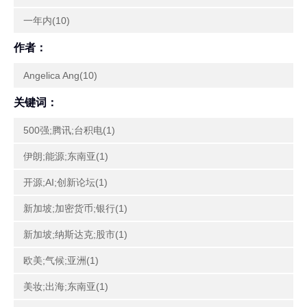
一年内(10)
作者：
Angelica Ang(10)
关键词：
500强;腾讯;台积电(1)
伊朗;能源;东南亚(1)
开源;AI;创新论坛(1)
新加坡;加密货币;银行(1)
新加坡;纳斯达克;股市(1)
欧美;气候;亚洲(1)
美妆;出海;东南亚(1)