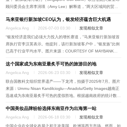
顾问委员会主席李润瑛（Amy Lee）解释道，“两大区域间的贸易
与武器流动持续增长，尤其是在中美分化的大背景下。”图片来
马来亚银行新加坡CEO认为，银发经济蕴含巨大机遇
源：COURTESY OF SINGAPORE...
Angelica Ang
2026-07-03 03:30
发现相似文章
“银发经济是我们必须大力投入的增长赛道，”马来亚银行新加坡首
席执行官李汉英表示。他提到，该行新加坡客户中，“银发族”比例
已高于行业平均水平。图片来源：COURTESY OF MAYBANK新
加坡加速迈入“超老龄社会”。到2030年，新加坡公民中65岁及以上
这个国家成为东南亚最炙手可热的旅游目的地
的人口比例将从20年前的十分之一增至四分之一...
Angelica Ang
2026-06-23 03:30
发现相似文章
联合国教科文组织世界遗产——下龙湾，拍摄于2025年7月。图片
来源：Ummu Nisan Kandilcioglu—Anadolu/Getty Images越南正
迅速成为东南亚最炙手可热的度假胜地。根据越南政府的统计数
据，2025年共有超过2,100万人次国际游客到访越南，同比增长
中国美妆品牌纷纷选择东南亚作为出海第一站
20%。去年，越南...
Angelica Ang
2026-06-18 03:30
发现相似文章
中国企业在全球化布局之初主攻美国、欧洲等西方市场。然而，如