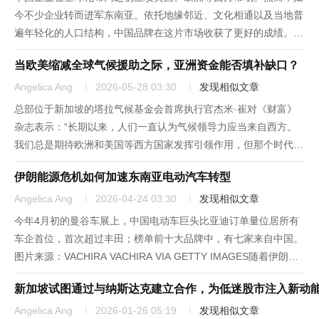
今不少企业转而进军东南亚。依托地缘邻近、文化相通以及当地普
遍年轻化的人口结构，中国品牌在这片市场收获了更好的成绩。图
片来源：ASIA-PACIFIC IMAGES STUDIO VIA GETTY IMAGES
当欧美缩减全球气候援助之际，亚洲资金能否填补缺口？
继日韩美妆产品风靡全球之后，众多...
Angelica Ang
2026-05-28 03:30
发现相似文章
总部位于新加坡的塔拉气候基金会首席执行官杰米·崔对《财富》
杂志表示：“长期以来，人们一直认为气候领导力应当来自西方。
我们总是期待欧洲和美国等西方国家发挥引领作用，但那个时代早
已落幕。”图片来源：TREVOR WILLIAMS VIA GETTY IMAGES
伊朗能源危机如何加速东南亚电动汽车转型
关于新一代亚洲慈善家为何更加关注气候变化，...
Angelica Ang
2026-04-24 03:30
发现相似文章
今年4月初的曼谷车展上，中国电动车巨头比亚迪订单量位居所有
车企首位，首次超过丰田；榜单前十大品牌中，有七家来自中国。
图片来源：VACHIRA VACHIRA VIA GETTY IMAGES随着伊朗能
源危机进入第八周，东南亚各国车主们的出行成本压力持续加剧。
新加坡试图通过与纳斯达克建立合作，为低迷股市注入新动
整个地区燃油价格飙升，泰国、越南和菲律宾的...
Angelica Ang
2026-01-26 05:19
发现相似文章