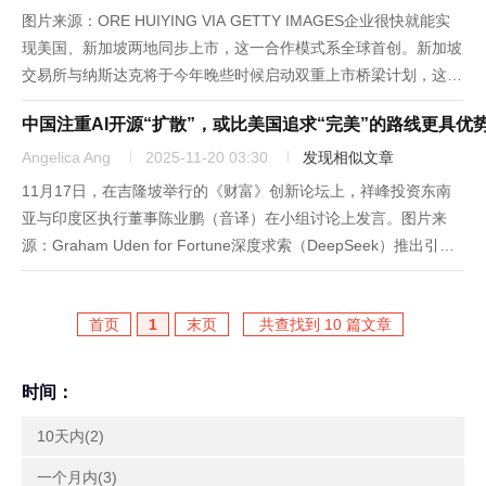
图片来源：ORE HUIYING VIA GETTY IMAGES企业很快就能实
现美国、新加坡两地同步上市，这一合作模式系全球首创。新加坡
交易所与纳斯达克将于今年晚些时候启动双重上市桥梁计划，这是
新加坡为激发本土交易所活力推出的重要举措。长期以来，该交易
中国注重AI开源“扩散”，或比美国追求“完美”的路线更具优
所在吸引首次公开募股及其他交易方面始终落后于香...
Angelica Ang
2025-11-20 03:30
发现相似文章
11月17日，在吉隆坡举行的《财富》创新论坛上，祥峰投资东南
亚与印度区执行董事陈业鹏（音译）在小组讨论上发言。图片来
源：Graham Uden for Fortune深度求索（DeepSeek）推出引发
热议的AI模型后，开发者们盛赞其高性能与低算力成本优势，更对
该中国研究团队以开源形式发布模型的决定...
首页
1
末页
共查找到 10 篇文章
时间：
10天内(2)
一个月内(3)