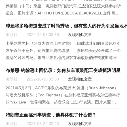
弗莱德（中间）乘坐一辆惩教部门的汽车抵达治安法院大楼参加听
证会。图片来源：AP PHOTO/REBECCA BLACKWELL山姆·班克
曼-弗莱德周三对巴哈马法院表示，他已经同意被引渡回美国，面
球迷将多哈街道变成了时尚秀场，但有些人的行为引发当地
对与加密货币交易平台FTX破产有关的刑...
美联社
2022-12-08 03:30
发现相似文章
卡塔尔世界杯已经成为政治上的避雷针，因此球迷们的着装风格引
发争议并不意外。别再想经典的球服——多哈街头已经变成了一个
混乱的时装秀场。来自世界各地的游客穿着改版的传统波斯湾阿拉
伯国家的头巾和长袍。西方女性试戴头巾。英国球迷披上了十字军
布莱恩·约翰逊出回忆录：如何从车顶装配工变成摇滚明星
的服装。在同性恋有罪的卡塔尔，有政治意识的球迷们用彩虹配件
表达自己的...
美联社
2022-10-30 03:30
发现相似文章
2021年5月2日，AC/DC乐队的布莱恩·约翰逊（Brian Johnson）
与喷火战机乐队（Foo Fighters）在加利福尼亚州英格尔伍德举行
的“Vax Live：世界相聚在一起音乐会”上进行表演。图片来源：
JORDAN STRAUSS/INVISION/AP作为重摇滚偶像AC/DC乐队的
特朗普正面临刑事调查，他具体犯了什么错？
主...
美联社
2021-05-22 02:23
发现相似文章