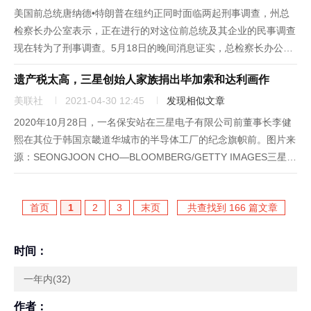
美国前总统唐纳德•特朗普在纽约正同时面临两起刑事调查，州总
检察长办公室表示，正在进行的对这位前总统及其企业的民事调查
现在转为了刑事调查。5月18日的晚间消息证实，总检察长办公室
正在与曼哈顿地区检察官办公室合作进行这项调查。近两年来，曼
遗产税太高，三星创始人家族捐出毕加索和达利画作
哈顿地区检察官办公室一直在严格审查特朗普及其公司特朗普集团
（Tru...
美联社
2021-04-30 12:45
发现相似文章
2020年10月28日，一名保安站在三星电子有限公司前董事长李健
熙在其位于韩国京畿道华城市的半导体工厂的纪念旗帜前。图片来
源：SEONGJOON CHO—BLOOMBERG/GETTY IMAGES三星的
创始人家族将捐出数以万计的包括毕加索和达利画作在内的珍稀艺
术品，并且向医学研究捐赠数亿美元，以支...
首页
1
2
3
末页
共查找到 166 篇文章
时间：
一年内(32)
作者：