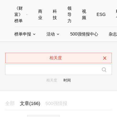
《财
领
商
科
视
富》
导
ESG
业
技
频
榜单
力
榜单申报
活动
500强情报中心
杂志
全部榜单
世界500强
中国500强
美国500强
全部申报入口
全部活动
相关度
中国最具影响力商界女性
年度中国商人
中国ESG影响力榜申报
财富MPW女性峰会
中国40位40岁以下的商
财富世界
中国最具影响力的商界女性申报
财富全球论坛
中国最佳设计榜
财富全球科技
相关度
时间
全部
文章(166)
500强情报