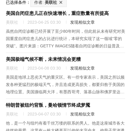
已选择条件：
作者:
美联社
美国自闭症患儿正在快速增长，重症数量有所提高
美联社
2023-04-25 03:30
发现相似文章
虽然自闭症诊断已经开展了至少80年时间，但此前从未有研究对美
国重度自闭症患儿的占比进行统计，本研究实现了这一领域“零的
突破”。图片来源：GETTY IMAGES随着自闭症诊断的日益普及，
卫生系统官员希望了解，在美国患有自闭症的儿童中，轻、中度自
美国极端气候不断，未来情况会更糟
闭症患儿和重度自闭症患儿（表现包括智力极为低下、不具备语...
美联社
2023-04-08 03:30
发现相似文章
美国是地球上恶劣天气的重灾区。有一些专家表示，美国之所以频
发各种更猛烈的极端天气，并且造成更高损失，都要归咎于美国的
地理位置。美国濒临两大洋，有墨西哥湾、落基山脉和佛罗里达等
向海洋延伸的半岛，风暴锋面和高速气流在这里相互碰撞，这些条
特朗普被纽约背叛，曼哈顿情节终成梦魇
件自然在美国形成了最恶劣的天气。但地理位置只是原因之一。有
多位专家对...
美联社
2023-04-07 03:30
发现相似文章
他，是一个与纽约有着千丝万缕的联系的男人。他是这座城市各大
传媒的最爱，这里有一栋大楼甚至以他的名字命名，他骨子里渗透