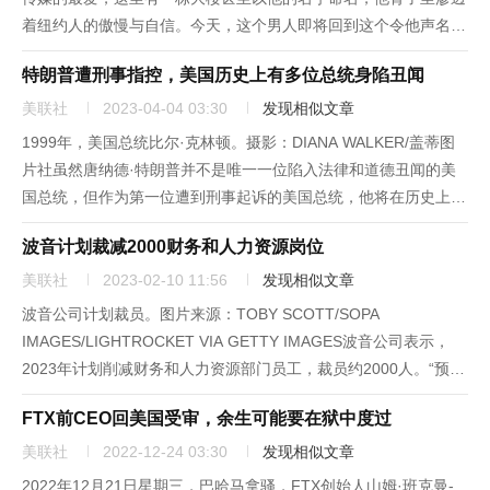
着纽约人的傲慢与自信。今天，这个男人即将回到这个令他声名雀
起的地方，而这座他深爱的城市，也即将给他带来报应。他先是遭
特朗普遭刑事指控，美国历史上有多位总统身陷丑闻
到了选民的拒绝，然后是抗议者的攻击，接着是陪审团的训斥。现
在纽约又有...
美联社
2023-04-04 03:30
发现相似文章
1999年，美国总统比尔·克林顿。摄影：DIANA WALKER/盖蒂图
片社虽然唐纳德·特朗普并不是唯一一位陷入法律和道德丑闻的美
国总统，但作为第一位遭到刑事起诉的美国总统，他将在历史上占
据一个独一无二的位置。另外两位与特朗普有类似境遇的总统最终
波音计划裁减2000财务和人力资源岗位
遭到国会弹劾，他们分别是比尔·克林顿，他在宣誓时撒谎，...
美联社
2023-02-10 11:56
发现相似文章
波音公司计划裁员。图片来源：TOBY SCOTT/SOPA
IMAGES/LIGHTROCKET VIA GETTY IMAGES波音公司表示，
2023年计划削减财务和人力资源部门员工，裁员约2000人。“预计
自然减员加上裁员，公司财务和人力资源部门将裁撤约2000
FTX前CEO回美国受审，余生可能要在狱中度过
人，”波音周一在一份声明中表示。“...
美联社
2022-12-24 03:30
发现相似文章
2022年12月21日星期三，巴哈马拿骚，FTX创始人山姆·班克曼-