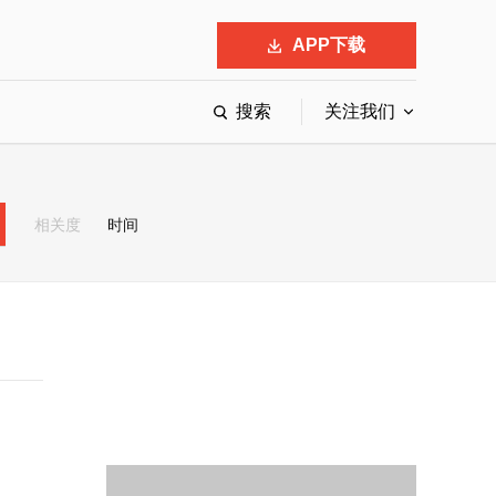
APP下载
搜索
关注我们
最具影响力的50位商界领袖
最受赞赏的中国公司
相关度
时间
会
响力的创业公司申报