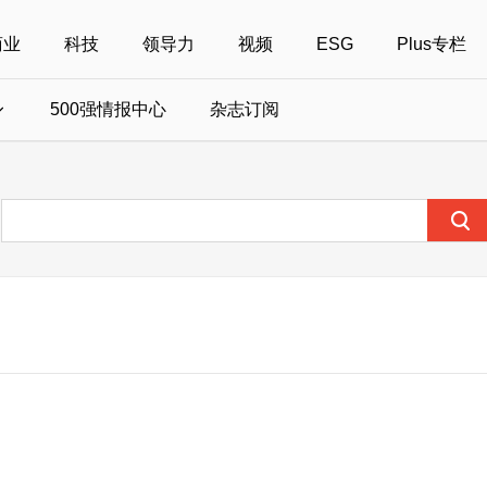
商业
科技
领导力
视频
ESG
Plus专栏
500强情报中心
杂志订阅
国500强
美国500强
40位40岁以下商界精英
中国
全部活动
女性
年度中国商人
报
财富MPW女性峰会
中国40位40岁以下的商界精英申报
财富世界500强峰会
财富40U40创想
中国最具社会影
界女性申报
财富全球论坛
中国最佳设计榜申报
财富全球科技论坛
财富全球可持续论坛