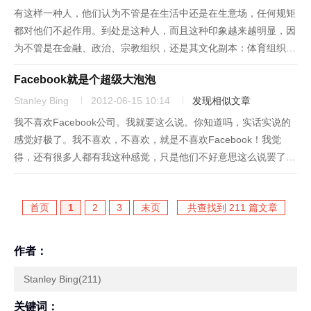
有这样一种人，他们认为不管是在生活中还是在生意场，任何规矩
都对他们不起作用。到处是这种人，而且这种印象越来越明显，因
为不管是在金融、政治、宗教组织，还是其文化副本：体育组织，
我们每天都会读到层出不穷的丑闻。所以并不奇怪为何人们对制度
Facebook就是个超级大泡泡
的信任滑落到了历史低点。读者诸君应该问问自己：你与时俱进了
吗？测试一...
Stanley Bing
2012-06-15 10:14
发现相似文章
我不喜欢Facebook公司。我就要这么说。你知道吗，实话实说的
感觉好极了。我不喜欢，不喜欢，就是不喜欢Facebook！我觉
得，还有很多人都有我这种感觉，只是他们不好意思这么说罢了。
我们的流行文化机器和后工业资本主义的贪婪引擎已经联起手来，
炮制了这么一个硕大无朋、舆论趋同的大泡沫，而我们大家还都
首页
1
2
3
末页
共查找到 211 篇文章
置...
作者：
Stanley Bing(211)
关键词：