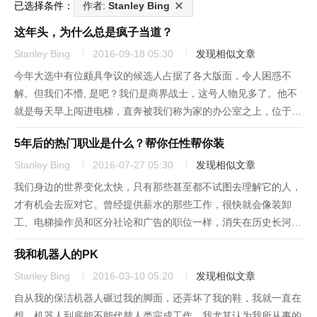
已选择条件：
作者:
Stanley Bing
这年头，为什么总是疯子当道？
Stanley Bing
2016-09-18 05:30
发现相似文章
今年大选中有位颇具争议的候选人占据了各大版面，令人困惑不
解。但我们不懵, 是吧？我们是商界战士，这号人物见多了。他不
就是每天早上闯进电梯，直奔被我们称为家的办公室之上，位于30
层豪华大办公室的那个家伙么。要不就是走廊那边独占办公室一
5年后的热门职业是什么？帮你任性帮你装
角，离你工位其实没多远的那人。他就是那个人，当然也可能是
她，总之是完...
Stanley Bing
2016-07-27 05:30
发现相似文章
我们身边的世界变化太快，只有那些甚至都不试图去理解它的人，
才有机会去应对它。曾经提供薪水的那些工作，很快就会像装卸
工、电梯操作员和区分社论和广告的职位一样，消失在历史长河之
中。好消息是，旧的工作会消失，新的工作又会涌现。以下仅举几
我和机器人的PK
例。带上手环替你跑：面对现实吧。有时候你没有时间或是不想走
路。请个人，...
Stanley Bing
2016-03-10 05:20
发现相似文章
自从我的保洁机器人碾过我的脚面，还弄坏了我的鞋，我就一直在
想，机器人到底能不能代替人类完成工作。我尤其认为我所从事的