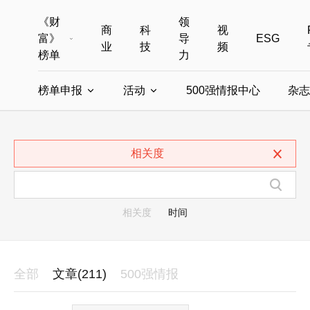
《财
领
商
科
视
富》
导
ESG
业
技
频
榜单
力
榜单申报
活动
500强情报中心
杂志
全部榜单
世界500强
中国500强
美国500强
全部申报入口
全部活动
相关度
中国最具影响力商界女性
年度中国商人
中国ESG影响力榜申报
财富MPW女性峰会
中国40位40岁以下的商
财富世界
中国最具影响力的商界女性申报
财富全球论坛
中国最佳设计榜
财富全球科技
相关度
时间
全部
文章(211)
500强情报