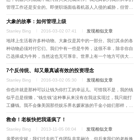
管理工作还是安全的。即便职场面临着机器人入侵的威胁，但管理
这种工作还不是机器人在头上画一个笑脸就能取代的，而他们的笑
大象的故事：如何管理上级
脸背后，只是肩膀上的一个金属物体，当然他们的肩膀也不是真正
的肩膀。但...
Stanley Bing
2016-03-02 07:41
发现相似文章
地球上生活着许多种动物。大象仅是其中的一部分。我们其余的各
种动物必须对付它们。我们中有一些是牛羚，这很不幸，除非你自
己选择成为牛羚，当然这也无可厚非。世界上有一个地方可供大大
小小的牛科动物（它们的午餐通常是蔬菜）生活，它们不会对其他
7个反传统、却又最真诚有效的投资理念
动物构成威胁。祝它们好运！我们中还有一些是狮子，但众所周
知，即便是面...
Stanley Bing
2016-03-02 05:30
发现相似文章
你也许就是那种可以让钱为你打工的幸运儿。可惜我不是，我的钱
似乎总是很懒，“钱生钱”这种事从来没有在我这实现过，我只能打
工赚钱。我不会像美国那些娱乐界名媛家族的千金小姐们那样，在
聚会上露个面就有人付钱；或是坐在地下室给什么人指点指点最近
救命！老板快把我逼疯了！
的风向，不管说得对不对先把一沓钱收入囊中；也没人在我探寻全
球货币流...
Stanley Bing
2013-11-05 08:04
发现相似文章
亲爱的安妮：我们过去的工作团队非常融洽，但后来我们的老板换