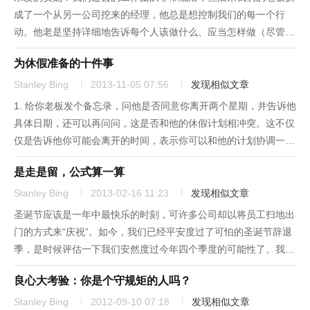
成了一个从另一公司挖来的经理，他总是想控制我们的每一个行
动。他老是坚持详细地告诉每个人该做什么、应当怎样做（尽管我
们多年来在自己的岗位做得都很好）。哪怕再小的细节也逃不脱他
为休假准备的十件事
的仔细检查，而且他还不断颁发新的规则指南，有些规则自相矛
盾。因此，有些...
Stanley Bing
2013-11-05 07:56
发现相似文章
1. 给你老板发个备忘录，问他是否同意你离开两个星期，并告诉他
具体日期，还可以再问问，这是否和他的休假计划相冲突。这不仅
仅是告诉他你可能会离开的时间，表示你可以和他的计划协调一
下，同时还能提醒他，他也将休息一段时间，那么别人也有权如
是走是留，公式算一算
此。2. 告诉你的同事，如果你是经理级别的话，那就告诉你的下
属，你将...
Stanley Bing
2013-02-16 11:23
发现相似文章
圣诞节应该是一年中最快乐的时刻，可许多公司却以将员工扫地出
门的方式来“庆祝”。如今，我们已经平安度过了可怕的圣诞节辞退
季，是时候评估一下我们安然度过今年四个季度的可能性了。我认
为，我偶然遇到了一个强大的数学工具，可以让员工不再为这个问
良心大考验：你是个守规矩的人吗？
题纠结。下面就是计算员工生存概率的等式：E = mc2简单地说，
这...
Stanley Bing
2012-09-10 07:18
发现相似文章