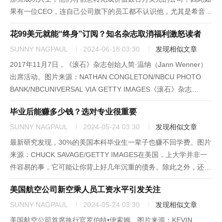
果有一位CEO，连自己公司旗下的员工都不认识他，尤其是希音
（Shein）这样一家规模庞大的公司的CEO，难免会让人觉得有些
花99美元就能“终身”订阅？知名杂志取消福利激怒读者
奇怪。然而，希音40岁的CEO许仰天（又名Ch...
SUNNY NAGPAUL
2024-06-18 03:30
发现相似文章
2017年11月7日，《滚石》杂志创始人简·温纳（Jann Wenner）
出席活动。图片来源：NATHAN CONGLETON/NBCU PHOTO
BANK/NBCUNIVERSAL VIA GETTY IMAGES《滚石》杂志
（Rolling Stone）是由简·温纳在嬉皮士学生时代创办的传奇音...
毕业后能赚多少钱？选对专业很重要
SUNNY NAGPAUL
2024-05-24 03:30
发现相似文章
最新研究发现，30%的美国本科毕业生一辈子也赚不回学费。图片
来源：CHUCK SAVAGE/GETTY IMAGES在美国，上大学并非一
件容易的事，它可能让你背上好几年沉重的债务。除此之外，还有
一个因素是不得不考虑的。有一项最新分析指出，即便大学文凭有
美国航空公司新空乘人员工资水平引发关注
可能给你带来更高的收入，但是还有30%的学生一辈...
SUNNY NAGPAUL
2024-05-24 03:30
发现相似文章
美国航空公司首席执行官罗伯特•伊索姆。图片来源：KEVIN