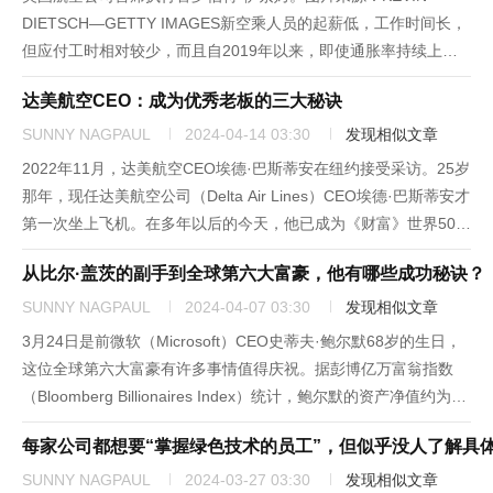
DIETSCH—GETTY IMAGES新空乘人员的起薪低，工作时间长，
但应付工时相对较少，而且自2019年以来，即使通胀率持续上
升，他们也没有机会就合同工资进行重新谈判，在通往经济稳定的
达美航空CEO：成为优秀老板的三大秘诀
职业道路上，他们历尽坎坷。美国航空公司出具了一封工作...
SUNNY NAGPAUL
2024-04-14 03:30
发现相似文章
2022年11月，达美航空CEO埃德·巴斯蒂安在纽约接受采访。25岁
那年，现任达美航空公司（Delta Air Lines）CEO埃德·巴斯蒂安才
第一次坐上飞机。在多年以后的今天，他已成为《财富》世界500
强企业中最受人爱戴的CEO之一。巴斯蒂安在达美航空工作已经超
从比尔·盖茨的副手到全球第六大富豪，他有哪些成功秘诀？
过25年时间，可谓见多识广。无论是...
SUNNY NAGPAUL
2024-04-07 03:30
发现相似文章
3月24日是前微软（Microsoft）CEO史蒂夫·鲍尔默68岁的生日，
这位全球第六大富豪有许多事情值得庆祝。据彭博亿万富翁指数
（Bloomberg Billionaires Index）统计，鲍尔默的资产净值约为
1,480亿美元，几乎快要赶上他的前老板、微软创始人比尔·盖茨。
每家公司都想要“掌握绿色技术的员工”，但似乎没人了解具
盖茨的资产净值为1,...
SUNNY NAGPAUL
2024-03-27 03:30
发现相似文章