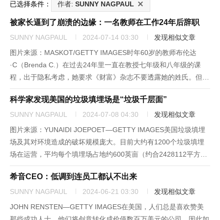
已选择条件：
作者:
SUNNY NAGPAUL
被家长逼到了崩溃的边缘：一名教师在工作24年后辞职
SUNNY NAGPAUL
2024-07-14 03:30
发现相似文章
图片来源：MASKOT/GETTY IMAGES时年60岁的教师布伦达
·C（Brenda C.）在过去24年里一直在教授七年级和八年级的课
程，出于隐私考虑，她要求《财富》杂志不要透露她的姓氏。但来
自家长期望的压力，加上多年来对学生行为支持的不足，将她逼到
科学家发现美国的垃圾填埋场是“垃圾千层面”
了崩溃的边缘。她在TikTok上发布的一段视频...
SUNNY NAGPAUL
2024-07-08 04:30
发现相似文章
图片来源：YUNAIDI JOEPOET—GETTY IMAGES美国垃圾填埋
场及其对环境造成的破坏规模庞大。目前大约有1200个垃圾填埋
场在运营，平均每个填埋场占地约600英亩（约合2428112平方
米），相当于480个足球场。垃圾填埋场也是废物的温床，从腐烂
希音CEO：低调到连员工都认不出来
的蔬菜残渣、肉骨头到破旧的家用电器，这...
SUNNY NAGPAUL
2024-06-21 03:30
发现相似文章
JOHN RENSTEN—GETTY IMAGES在美国，人们总是喜欢赞美
那些成功人士，他们将创意转化成价值数百万美元的公司，因此如