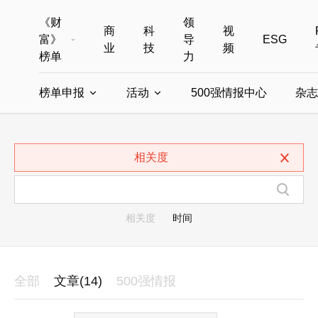
《财
领
商
科
视
富》
导
ESG
业
技
频
榜单
力
榜单申报
活动
500强情报中心
杂志
全部榜单
世界500强
中国500强
美国500强
全部申报入口
全部活动
相关度
中国最具影响力商界女性
年度中国商人
中国ESG影响力榜申报
财富MPW女性峰会
中国40位40岁以下的商
财富世界
中国最具影响力的商界女性申报
财富全球论坛
中国最佳设计榜
财富全球科技
相关度
时间
全部
文章(14)
500强情报