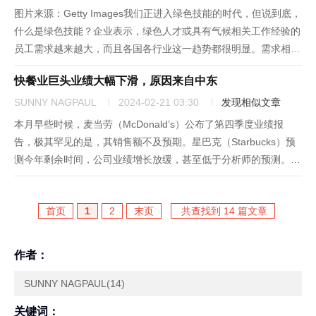
图片来源：Getty Images我们正进入绿色技能的时代，但说到底，
什么是绿色技能？企业表示，绿色人才或具有气候相关工作经验的
员工需求越来越大，而且各国各行业这一趋势都很明显。需求相关
技能的企业数量也在增加。领英（LinkedIn）一份报告显示，2022
快餐业巨头业绩大幅下滑，原因来自中东
年至2023年间需要至少一项绿色技能的职位平...
SUNNY NAGPAUL
2024-02-21 03:30
发现相似文章
本月早些时候，麦当劳（McDonald’s）公布了第四季度业绩报
告，极其罕见的是，其销售额不及预期。星巴克（Starbucks）预
测今年剩余时间，公司业绩增长放缓，甚至低于分析师的预测。塔
克钟（Taco Bell）的母公司百胜餐饮集团（Yum Brands）公布的
第四季度销售额同样受到影响。这些公司...
首页
1
2
末页
共查找到 14 篇文章
作者：
SUNNY NAGPAUL(14)
关键词：