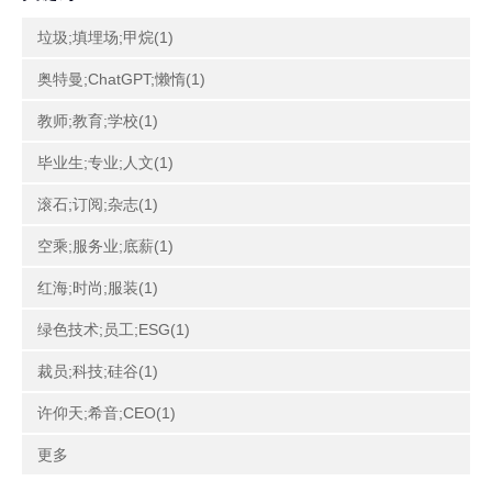
垃圾;填埋场;甲烷(1)
奥特曼;ChatGPT;懒惰(1)
教师;教育;学校(1)
毕业生;专业;人文(1)
滚石;订阅;杂志(1)
空乘;服务业;底薪(1)
红海;时尚;服装(1)
绿色技术;员工;ESG(1)
裁员;科技;硅谷(1)
许仰天;希音;CEO(1)
更多