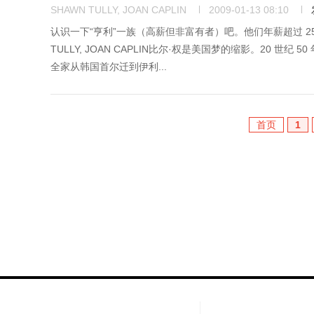
SHAWN TULLY, JOAN CAPLIN
2009-01-13 08:10
认识一下“亨利”一族（高薪但非富有者）吧。他们年薪超过 2
TULLY, JOAN CAPLIN比尔·权是美国梦的缩影。20
全家从韩国首尔迁到伊利...
首页
1