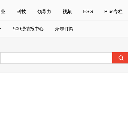
商业
科技
领导力
视频
ESG
Plus专栏
500强情报中心
杂志订阅
国500强
美国500强
40位40岁以下商界精英
中国
全部活动
女性
年度中国商人
报
财富MPW女性峰会
中国40位40岁以下的商界精英申报
财富世界500强峰会
财富40U40创想
中国最具社会影
界女性申报
财富全球论坛
中国最佳设计榜申报
财富全球科技论坛
财富全球可持续论坛