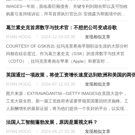
IMAGES一年前，面临着巨额债务、关键专利到期在即以及可怕收
购案引发持续诉讼，拜耳首席执行官比尔·安德森为帮困境中的公
司重回正轨，迈出了大胆一步：取消管理人员，让员工自我管理。
葛兰素史克首席数字与技术官：不想把公司变成谷歌
近12个月过去，这家曾发明阿司匹林的德国...
RYAN HOGG
2024-12-19 03:30
发现相似文章
COURTESY OF GSK肖比·拉玛克里希南早期职业生涯的大部分时
间都在硅谷度过。作为葛兰素史克（GSK）的首席数字与技术官
（CDTO），拉玛克里希南在苹果（Apple）和赛富时
（Salesforce）等科技巨头工作了多年，后来转向日益技术化的制
英国通过一项政策，将使工资增长速度达到欧洲和美国的两
药行业。尽管她的经验对于担任葛兰素史克数字主管非常...
RYAN HOGG
2024-07-12 03:30
发现相似文章
图片来源：EXTRAVAGANTNI—GETTY IMAGES在英国大选中，
工党大获全胜。新一届工党政府承诺要带领英国重回经济巅峰。工
人薪酬增长的最新证据，将为他们提供一个良好的平台，以实现这
个承诺。Indeed Hiring Lab的数据显示，从年初至6月，英国的工
法国人工智能蓬勃发展，原因是重视文科？
资涨幅为7%。这是欧元区工资涨幅...
RYAN HOGG
2024-06-27 03:30
发现相似文章