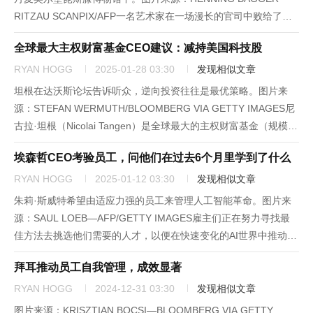
RITZAU SCANPIX/AFP一名艺术家在一场漫长的官司中败给了丹
麦博物馆，原因是他提交了两幅空白画布，并拿走了原本应出现在
全球最大主权财富基金CEO建议：减持美国科技股
作品中的现金，而且这些现金都是这家博物馆...
RYAN HOGG
2025-01-28 03:30
发现相似文章
坦根在达沃斯论坛告诉听众，逆向投资往往是最优策略。图片来
源：STEFAN WERMUTH/BLOOMBERG VIA GETTY IMAGES尼
古拉·坦根（Nicolai Tangen）是全球最大的主权财富基金（规模达
约1.8万亿美元）的掌舵者，他身边总是不乏急切的投资者，他们
埃森哲CEO考验员工，问他们在过去6个月里学到了什么
希望从他那里获得跑赢市...
RYAN HOGG
2025-01-12 03:30
发现相似文章
朱莉·斯威特希望由适应力强的员工来管理人工智能革命。图片来
源：SAUL LOEB—AFP/GETTY IMAGES雇主们正在努力寻找最
佳方法去挑选他们需要的人才，以便在快速变化的AI世界中推动业
务取得成功。埃森哲（Accenture）首席执行官朱莉·斯威特（Julie
拜耳推动员工自我管理，成效显著
Sweet）用一个简单的问题就...
RYAN HOGG
2024-12-31 03:30
发现相似文章
图片来源：KRISZTIAN BOCSI—BLOOMBERG VIA GETTY