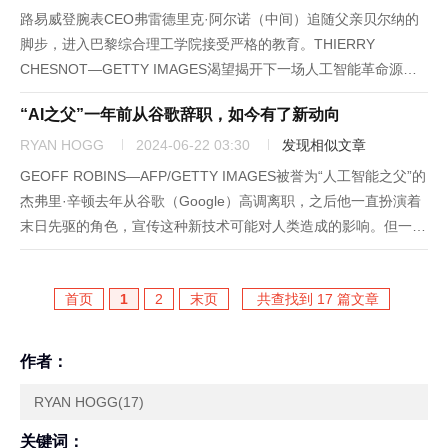
路易威登腕表CEO弗雷德里克·阿尔诺（中间）追随父亲贝尔纳的
脚步，进入巴黎综合理工学院接受严格的教育。THIERRY
CHESNOT—GETTY IMAGES渴望揭开下一场人工智能革命源头
的投资者，正在迅速将法国的高校变成狩猎场。但是，如果投资者
“AI之父”一年前从谷歌辞职，如今有了新动向
期待他们的下一个亿万富翁创始人是个典型的写代码的书呆子...
RYAN HOGG
2024-06-22 03:30
发现相似文章
GEOFF ROBINS—AFP/GETTY IMAGES被誉为“人工智能之父”的
杰弗里·辛顿去年从谷歌（Google）高调离职，之后他一直扮演着
末日先驱的角色，宣传这种新技术可能对人类造成的影响。但一年
多后，这位前谷歌员工和人工智能的反对者又重新押注这项技术让
世界变得更美好的能力。剑桥大学创立的C...
首页
1
2
末页
共查找到 17 篇文章
作者：
RYAN HOGG(17)
关键词：