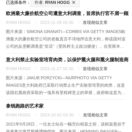
已选择条件：
作者:
RYAN HOGG
欧洲最大廉价航空公司遭意大利调查，首席执行官不屑一顾
RYAN HOGG
2023-11-28 03:30
发现相似文章
图片来源：SIMONA GRANATI—CORBIS VIA GETTY IMAGES欧
洲最大的廉价航空公司的老板直言不讳地抨击意大利，称该国对该
公司的反垄断调查是“笑话”（受民粹主义政治驱使）。在里斯本举
行的新闻发布会上，瑞安航空公司（Ryanair）首席执行官迈克尔·
意大利禁止实验室培育肉类，以保护熏火腿和熏火腿制造商
奥利里（Michael O'...
RYAN HOGG
2023-11-27 03:30
发现相似文章
图片来源：JAKUB PORZYCKI—NURPHOTO VIA GETTY
IMAGES意大利政府已采取行动禁止生产实验室培育的肉类，这是
该国右翼政府采取的一项具有里程碑意义的举措，政府称这是为了
保护意大利文化和农业部门。周四，意大利参议院以压倒性多数通
拿钱跑路的艺术家
过了一项禁止培育人造肉的法案，使该国成为欧洲...
RYAN HOGG
2023-10-02 03:30
发现相似文章
2021年9月28日，一位女士站在一幅空白框架之前，该框架悬挂于
丹麦奥尔堡昆斯滕博物馆中。图片来源：HENNING BAGGER—