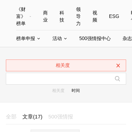
《财
领
商
科
视
富》
导
ESG
业
技
频
榜单
力
榜单申报
活动
500强情报中心
杂志
全部榜单
世界500强
中国500强
美国500强
全部申报入口
全部活动
相关度
中国最具影响力商界女性
年度中国商人
中国ESG影响力榜申报
财富MPW女性峰会
中国40位40岁以下的商
财富世界
中国最具影响力的商界女性申报
财富全球论坛
中国最佳设计榜
财富全球科技
相关度
时间
全部
文章(17)
500强情报