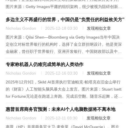
图片来源：Getty Images平庸的组织架构，很少被视为阻碍创新的
罪魁祸首。但领英（LinkedIn）高管阿尼什·拉曼认为，随着企业
多边主义不再盛行的世界，中国仍是“负责任的利益攸关方”
纷纷推动员工应用AI，这些定义大多数职场关系的...
Nicholas Gordon
2025-12-18 03:30
发现相似文章
图片来源：Qilai Shen—Bloomberg via Getty Images当年中国决
定创立对标世界银行的机构时，选择了金立群担纲设计。他是资深
金融家，曾任职于世界银行、亚洲开发银行、中国财政部以及中国
主权财富基金中投公司。2014年起，金立群便成为亚洲基础设施
专家称机器人仍难完成简单的人类动作
投资银行（简称亚投行）的核心推...
Nicholas Gordon
2025-12-16 03:30
发现相似文章
2025年12月9日，Skild AI首席执行官迪帕克·帕塔克在旧金山举行
的《财富》人工智能头脑风暴大会上发言。图片来源：Stuart Isett
for Fortune无论是在跑道上奔跑、完成后空翻、随音乐起舞，还是
进行踢拳表演，展示人形机器人做出“高难度动作”的视频越来越
惠普首席商务官预测：未来AI个人电脑数据将不离本地
多，其表现也愈发惊艳。然...
Nicholas Gordon
2025-12-11 03:30
发现相似文章
惠普（HP）首席商务官大卫·麦夸里（David McQuarrie）。图片