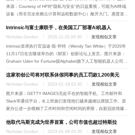
来源：Courtesy of HP对“隐私与安全”的日益重视，可能为AI终端
设备（而非完全依赖云计算和远程数据中心）敞开大门。惠普首席
商务官大卫·麦夸里（David McQuarrie）于10月告诉《财富》杂
Intrinsic与富士康联手，在美国工厂部署AI机器人
志：“在一个数据主...
Nicholas Gordon
2025-11-25 03:30
发现相似文章
Intrinsic首席执行官温迪·陈·怀特（Wendy Tan White）于2025年
11月17日在吉隆坡举办的《财富》创新论坛上发言。图片来源：
Graham Uden for Fortune据Alphabet旗下人工智能机器人公司
Intrinsic上周四晚间发布的声明，制造业巨头富士康（苹果、英...
这家初创公司将对联系休假同事的员工罚款1,200美元
Nicholas Gordon
2023-01-18 03:30
发现相似文章
图片来源：GETTY IMAGES无处不在的智能手机、工作邮件和
Slack等通信平台，令上班族们发现他们越来越难以摆脱工作。居
家办公进一步模糊了工作时间和空闲时间的界限，自新冠疫情爆发
以来，上班族工作的时间变长，在下班后会发送更多的信息。一家
他取代马斯克成为世界首富，公司市值也超过特斯拉
印度公司推出了一种解决方案：对打扰正在休假的同事的员工处
以...
Nicholas Gordon
2023-01-08 03:30
发现相似文章