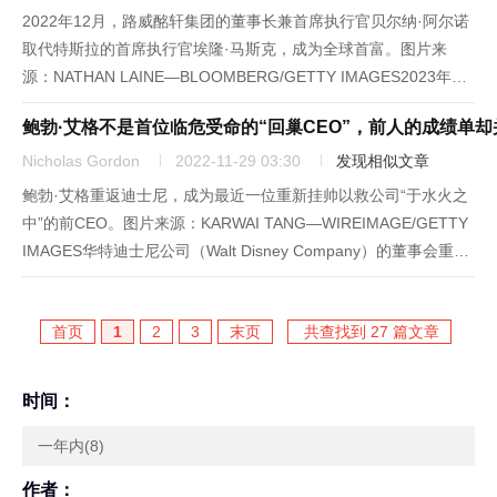
2022年12月，路威酩轩集团的董事长兼首席执行官贝尔纳·阿尔诺
取代特斯拉的首席执行官埃隆·马斯克，成为全球首富。图片来
源：NATHAN LAINE—BLOOMBERG/GETTY IMAGES2023年，
特斯拉（Tesla）的股价持续下跌，该公司在全球最有价值的公司
鲍勃·艾格不是首位临危受命的“回巢CEO”，前人的成绩单
榜单上的排名不断下滑。由于该电动...
Nicholas Gordon
2022-11-29 03:30
发现相似文章
鲍勃·艾格重返迪士尼，成为最近一位重新挂帅以救公司“于水火之
中”的前CEO。图片来源：KARWAI TANG—WIREIMAGE/GETTY
IMAGES华特迪士尼公司（Walt Disney Company）的董事会重新
聘用了鲍勃·艾格，通过迎回公司上一位成功的CEO来拯救公司困
境，这种策略在商界...
首页
1
2
3
末页
共查找到 27 篇文章
时间：
一年内(8)
作者：