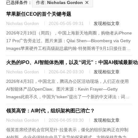
已选择条件：
作者:
Nicholas Gordon
苹果新任CEO的首个关键考题
Nicholas Gordon
2026-05-05 09:31
发现相似文章
2026年2月19日（周四），中国上海新天地商圈，购物者从iPhone
17 Pro广告旁走过。图片来源：Qilai Shen—Bloomberg via Getty
Images苹果硬件工程高级副总裁约翰·特努斯将于9月1日接任首席
执行官，标志着蒂姆·库克在这家全球市值最高消费科技企业的15
火热的IPO、AI智能体热潮，以及“词元”：中国AI领域最新
年任期...
Nicholas Gordon
2026-04-20 03:30
发现相似文章
2026年4月3日，中国北京，腾讯办公区活动现场，人们正在使用
AI智能体产品OpenClaw。图片来源：Kevin Frayer—Getty
Images此前不久，中国为“token”提出了一个新的中文译法：词
元。中国国家数据局局长刘烈宏在今年3月的国务院新闻发布会上
领英高管：AI时代，组织架构图已消亡？
首次使用这一表述，并解释称，词元...
Nicholas Gordon
2026-04-05 03:30
发现相似文章
领英首席经济机会官阿尼什·拉曼表示，僵化的组织架构正在抑制
AI创新，企业必须转向由员工主导的探索模式，方能保持竞争力。