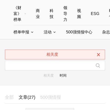
《财
领
商
科
视
富》
导
ESG
业
技
频
榜单
力
榜单申报
活动
500强情报中心
杂志
全部榜单
世界500强
中国500强
美国500强
全部申报入口
全部活动
相关度
中国最具影响力商界女性
年度中国商人
中国ESG影响力榜申报
财富MPW女性峰会
中国40位40岁以下的商
财富世界
中国最具影响力的商界女性申报
财富全球论坛
中国最佳设计榜
财富全球科技
相关度
时间
全部
文章(27)
500强情报