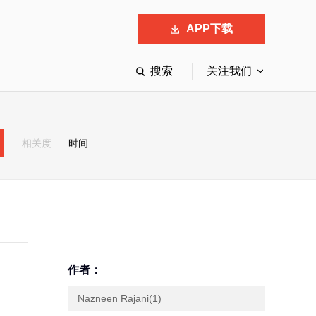
APP下载
搜索
关注我们
最具影响力的50位商界领袖
最受赞赏的中国公司
相关度
时间
会
响力的创业公司申报
作者：
Nazneen Rajani(1)