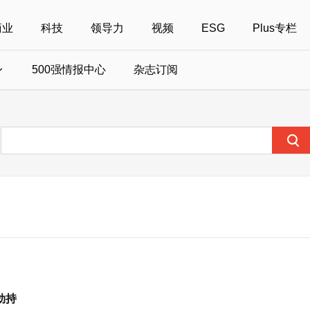
商业
科技
领导力
视频
ESG
Plus专栏
500强情报中心
杂志订阅
国500强
美国500强
40位40岁以下商界精英
中国
全部活动
女性
年度中国商人
报
财富MPW女性峰会
中国40位40岁以下的商界精英申报
财富世界500强峰会
财富40U40创想
中国最具社会影
界女性申报
财富全球论坛
中国最佳设计榜申报
财富全球科技论坛
财富全球可持续论坛
劫持