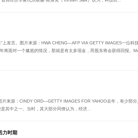
nt）首席经济学家托尔斯滕·斯洛克（Torsten Sløk）认为，科技巨...
发言。图片来源：HWA CHENG—AFP VIA GETTY IMAGES一位科
几年将面对一个尴尬的情况，那就是有太多现金，而股东将会获得回报。Mel
年照片。图片来源：CINDY ORD—GETTY IMAGES FOR YAHOO去年，有少
人汤姆·李便是其中之一。当时，其大部分同僚认为，经济...
活力时期