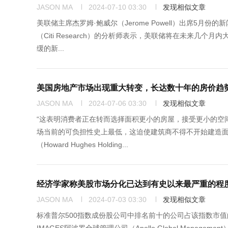
JASON MA
2024-07-10 03:30
发现相似文章
美联储主席杰罗姆·鲍威尔（Jerome Powell）出席5月份的新
（Citi Research）的分析师表示，美联储将在未来
缓的新...
美国房地产市场出现重大转变，长达数十年的房价趋势
JASON MA
2024-07-06 03:30
发现相似文章
“这表明消费者正在转而选择面积更小的房屋，接受更小的空间，
场当前的可负担性史上最低，这迫使建筑商不得不开始建造
（Howard Hughes Holding...
经济学家称美股市场分化已达到有史以来最严重的程
JASON MA
2024-07-03 03:30
发现相似文章
标准普尔500指数成份股公司中排名前十的公司占该指数市值的35%