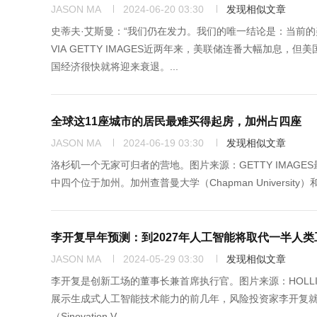
JASON MA
2024-06-20 03:30
发现相似文章
史蒂夫·艾斯曼：“我们仍在发力。我们的唯一结论是：当前的美国
VIA GETTY IMAGES近两年来，美联储连番大幅加
国经济很快就将迎来衰退。...
全球这11座城市的居民最难买得起房，加州占四座
JASON MA
2024-06-19 03:30
发现相似文章
洛杉矶一个无家可归者的营地。图片来源：GETTY IMAG
中四个位于加州。加州查普曼大学（Chapman University）和加拿大前
李开复早年预测：到2027年人工智能将取代一半人类
JASON MA
2024-05-29 03:30
发现相似文章
李开复是创新工场的董事长兼首席执行官。图片来源：HOLLIE ADAM
展示生成式人工智能技术能力的前几年，风险投资家李开复
（Sinovation V...