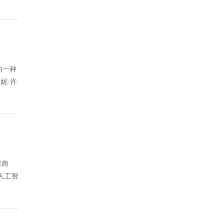
的一种
妮·许
宗商
人工智