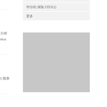
华尔街;保险;CEO(1)
更多
技分析
ius
部分人预测