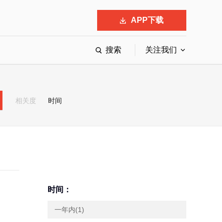
APP下载
搜索
关注我们
最具影响力的50位商界领袖
最受赞赏的中国公司
相关度
时间
会
响力的创业公司申报
时间：
一年内(1)