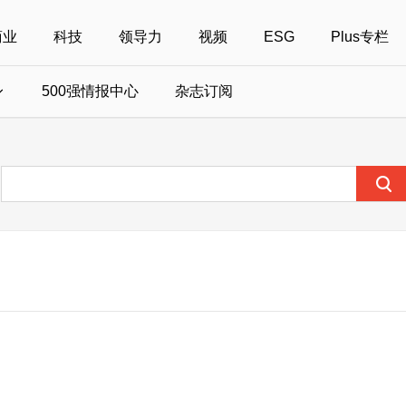
商业
科技
领导力
视频
ESG
Plus专栏
500强情报中心
杂志订阅
国500强
美国500强
40位40岁以下商界精英
中国
全部活动
女性
年度中国商人
报
财富MPW女性峰会
中国40位40岁以下的商界精英申报
财富世界500强峰会
财富40U40创想
中国最具社会影
界女性申报
财富全球论坛
中国最佳设计榜申报
财富全球科技论坛
财富全球可持续论坛