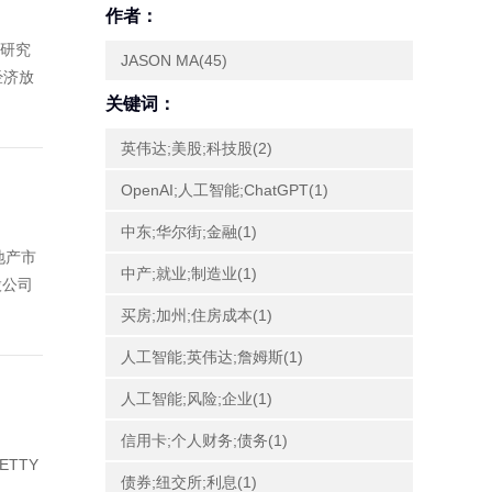
作者：
资研究
JASON MA(45)
经济放
关键词：
英伟达;美股;科技股(2)
OpenAI;人工智能;ChatGPT(1)
中东;华尔街;金融(1)
地产市
中产;就业;制造业(1)
股公司
买房;加州;住房成本(1)
人工智能;英伟达;詹姆斯(1)
人工智能;风险;企业(1)
信用卡;个人财务;债务(1)
ETTY
债券;纽交所;利息(1)