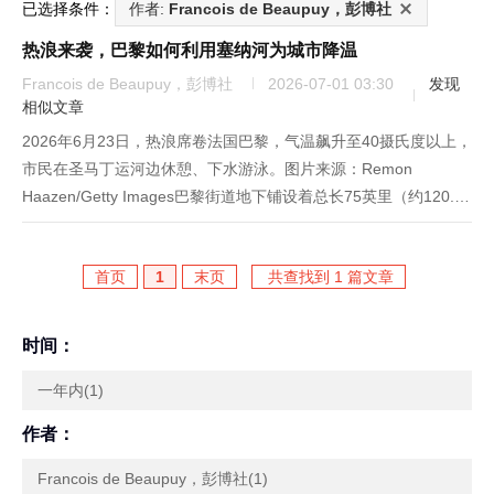
已选择条件：
作者:
Francois de Beaupuy，彭博社
热浪来袭，巴黎如何利用塞纳河为城市降温
Francois de Beaupuy，彭博社
2026-07-01 03:30
发现
相似文章
2026年6月23日，热浪席卷法国巴黎，气温飙升至40摄氏度以上，
市民在圣马丁运河边休憩、下水游泳。图片来源：Remon
Haazen/Getty Images巴黎街道地下铺设着总长75英里（约120.7
公里）的管网，这套系统持续运转，为城市局部区域降温。管道将
专用制冷厂冷却后的水输送至办公楼、购物...
首页
1
末页
共查找到 1 篇文章
时间：
一年内(1)
作者：
Francois de Beaupuy，彭博社(1)