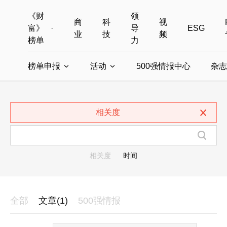
《财
领
商
科
视
富》
导
ESG
业
技
频
榜单
力
榜单申报
活动
500强情报中心
杂志
全部榜单
世界500强
中国500强
美国500强
全部申报入口
全部活动
相关度
中国最具影响力商界女性
年度中国商人
中国ESG影响力榜申报
财富MPW女性峰会
中国40位40岁以下的商
财富世界
中国最具影响力的商界女性申报
财富全球论坛
中国最佳设计榜
财富全球科技
相关度
时间
全部
文章(1)
500强情报