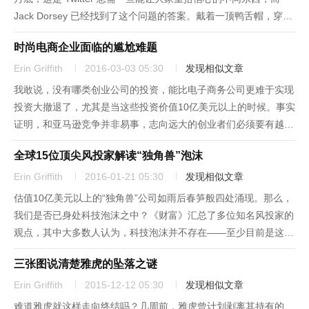
Jack Dorsey 已经找到了这个问题的答案。戴着一顶鸭舌帽，穿着
白 T 恤，穿着荧光橙色高帮鞋，Jack Dorsey（职位经历了从
时尚电商企业面临的尴尬难题
Twitter 联合创始人-...
Erin Griffith
2016-03-03 05:30
发现相似文章
我敢说，没有哪类创业公司的投资，能比电子商务公司更难于实现
投资大撤退了，尤其是当这些投资价值10亿美元以上的时候。事实
证明，和亚马逊竞争并非易事，志向远大的创业者们必须要有越来
越别出心裁的战略，才能使自己有别于电商巨头。问题在于，和一
全球15位顶尖风投家解读“独角兽”泡沫
切时尚一样，每次电子商务模式的新招数最终都会过时。你恐怕还
记得20...
Erin Griffith
2016-01-21 05:30
发现相似文章
估值10亿美元以上的“独角兽”公司如雨后春笋般四处涌现。那么，
我们是否已身处科技泡沫之中？《财富》汇总了多位知名风投家的
观点，其中大多数人认为，科技泡沫并不存在——至少目前是这
样。创业公司的估值过高了吗？真的有这么多价值10亿美元的“独
三张图说清楚雅虎的坠落之谜
角兽”公司吗？我们是否已身处科技泡沫之中？这是一个标准的采
访话题...
Erin Griffith
2015-12-12 05:30
发现相似文章
难道雅虎就这样走向终结吗？几周前，雅虎曾计划剥离其持有的