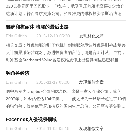
320亿美元阿里巴巴股份，但如今，承受重压的雅虎高层决定放弃
这项计划，转而寻求卖掉公司。如果雅虎的维权投资者斯塔博德价
值基金(Starboard Value)占据上风（到目前为止，它已经取得了两
雅虎和梅丽莎·梅耶的最后出路
次胜利），雅虎就将出售其核心业务。届时，雅虎的资产...
Erin Griffith
2015-12-10 05:30
发现相似文章
相关文章：雅虎梅耶尔到了危机时刻梅耶尔承认雅虎遇到挑战复兴
大计前景渺茫雅虎对于激进投资者的言论可谓是言听计从。早前，
对冲基金Starboard Value曾建议雅虎停止出售其阿里巴巴和雅虎
日本股份的计划，并销售其核心业务。如今，雅虎董事会竟真的在
独角兽经济
考虑此事了。据CNBC报道，雅虎不会再考虑将阿里巴巴的...
Erin Griffith
2015-11-17 03:00
发现相似文章
图中所示为Dropbox公司的休息区。这是一家云存储公司，成立于
2007年，如今估值达104亿美元——使之成为一只增长超过了10倍
的独角兽，仅略低于尼加拉瓜的国内生产总值。公司至今募集到了
10亿美元以上，并且用炫耀其宽敞的办公空间来证明自己不怕烧
Facebook入侵视频领域
钱。图片：BRUCE DAMONTE《财富》（中文版）...
Erin Griffith
2015-11-03 05:15
发现相似文章