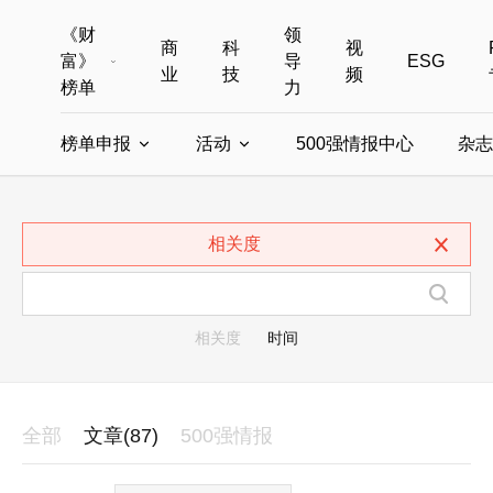
《财
领
商
科
视
富》
导
ESG
业
技
频
榜单
力
榜单申报
活动
500强情报中心
杂志
全部榜单
世界500强
中国500强
美国500强
全部申报入口
全部活动
相关度
中国最具影响力商界女性
年度中国商人
中国ESG影响力榜申报
财富MPW女性峰会
中国40位40岁以下的商
财富世界
中国最具影响力的商界女性申报
财富全球论坛
中国最佳设计榜
财富全球科技
相关度
时间
全部
文章(87)
500强情报