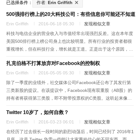
已选择条件：
作者:
Erin Griffith
500强排行榜上的20大科技公司：有些信息你可能还不知道
Erin Griffith
2016-06-18 05:30
发现相似文章
科技与电信企业的营业收入与市值经常出现强烈反差。这在本年度
美国500排行榜上榜公司身上也比较明显。所有行业的投资者都很
重视增长，但在科技行业，增长就是王道。正是出于这个原因，收
入仅180亿美元的Facebook目前的市场估值为3320亿美元，在
扎克伯格不打算放弃对Facebook的控制权
《财富》500强中排名第85。而去年实现收入1030亿美...
Erin Griffith
2016-05-05 05:30
发现相似文章
除了一季度的业绩外，社交媒体公司Facebook还公布了其发行第
三类新股的提议。在该提议中，Facebook现有双重股（AB股）的
持有者将获得第三类股，即不附带投票权的C类股。这听起来像是
无聊的会计术语，但是我们有必要了解一下，像扎克伯格这样有钱
Twitter 10岁了，如何自救？
有势的首席执行官们如何利用这一方式来打造和维持其在公司...
Erin Griffith
2016-03-23 06:01
发现相似文章
在经历了过去很长一段时间的剧烈动荡后，时间已经到了 2016年1
月底，这是 Twitter 急需一些能让大家重拾信心的不同东西，而