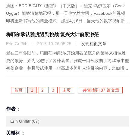
插图：EDDIE GUY《财富》（中文版）-- 坚克·乌伊古尔（Cenk
Uygur）能够清楚地记得，那一天他恍然大悟，Facebook的视频
即将重新书写他的商业模式。那是4月6日，当天他的数字视频新创
企业TYT Network向这家社交网站上传了一段名为“教师入狱数十
梅耶尔承认雅虎遇到挑战 复兴大计前景渺茫
载”（Teachers Sen...
Erin Griffith
2015-10-26 05:25
发现相似文章
就在三年多以前，玛丽莎·梅耶尔开始用破釜沉舟的策略来扭转雅
虎的颓势，并为此进行了各种尝试。雅虎一口气收购了约40家中型
初创企业，并且尝试使用一些高成本但引人注目的内容，比如招揽
知名媒体人加盟，以及续拍美剧《废柴联盟》。现在，梅耶尔又祭
出了专注和自律这个法宝，甚至要削减雅虎为《废柴联盟》等三部
首页
1
2
3
末页
共查找到 87 篇文章
原创电视...
作者：
Erin Griffith(87)
关键词：