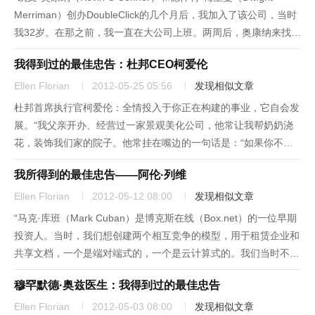
Merriman）创办DoubleClick的几个月后，我加入了该公司，当时
我32岁。在那之前，我一直在大公司上班。两周后，奥康纳来找我
说，‘你应该加快动作。新创企业唯一的优势就是动作更快。’我面
我得到过的最佳忠告：杜邦CEO柯爱伦
临的一项首要任务是找办公室...
Ellen Florian
2012-05-25 05:56
发现相似文章
杜邦首席执行官柯爱伦：全情投入于你正在构建的事业，它自会发
展。“我父亲开办、经营过一家景观美化公司，他常让我帮奶奶浇
花，装饰我们家的院子。他常挂在嘴边的一句话是：“如果你不浇
水，花草就会枯死。”我非常讨厌这份差事：给这些讨厌的花朵浇
我所得到的最佳忠告——阿伦·列维
水。可我母亲和奶奶的花园是镇上最漂亮的。“当我走出去闯世界
之后，父亲...
Ellen Florian
2012-05-12 08:00
发现相似文章
“马克·库班（Mark Cuban）是博克斯在线（Box.net）的一位早期
投资人。当时，我们想创建两个相互竞争的模型，用于租赁企业和
共享文档，一个是端对端式的，一个是云计算式的。我们当时不知
道哪个能做成。马克建议我们不要两面下注：这样做是违反本能的
穆罕默德·奥兹医生：我得到过的最佳忠告
——你知道，不能把所有的鸡蛋放在同一个篮子里。但是...
Ellen Florian
2012-05-03 08:00
发现相似文章