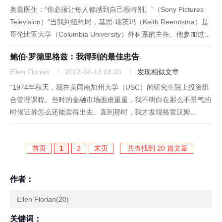
奥兹医生：“你必须让每人都感到自己很特别。”（Sony Pictures
Television）“当我到纽约时，基思·瑞茨玛（Keith Reemtsma）是
哥伦比亚大学（Columbia University）外科系的主任。他参加过朝
鲜战争，据说电影《风流医生俏护士》（M*A*S*H）中的‘鹰眼上...
鲍伯·罗德里格兹：我得到的最佳忠告
Ellen Florian
2012-04-13 08:00
发现相似文章
“1974年秋天，我在美国南加州大学（USC）的研究生院上投资组
合管理课程。当时的金融市场困难重重，我不明白在那么不景气的
时候证券怎么还能卖得出去。直到那时，我才发现格雷汉姆
（Graham）和多德（Dodd）合著的《证券分析》（Security
Analysis）一书，当时我们邀请一位名叫查理·芒格...
首页
1
2
末页
共查找到 20 篇文章
作者：
Ellen Florian(20)
关键词：