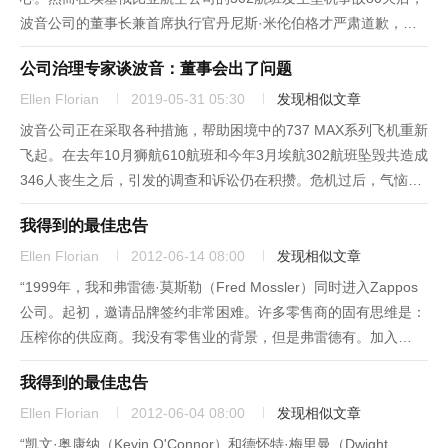
波音公司的董事长兼首席执行官丹尼斯·米伦伯格才严肃道歉，此
时距狮航的610航班失事已经达5个月之久，两次事故航班的机型
公司治理专家谈波音：董事会出了问题
都是737 MAX飞机，共导致346人丧生。“我亲自向遇难者的...
Ellen Florian
2019-05-31 05:30
发现相似文章
波音公司正在采取各种措施，帮助困境中的737 MAX系列飞机重新
飞起。在去年10月狮航610航班和今年3月埃航302航班坠毁共造成
346人丧生之后，引发的调查和诉讼仍在积攒。危机过后，气恼的
利益相关者和公司治理专家开始质疑波音董事会的组成和反应方
我得到的最佳忠告
式，也将一群过去总躲在密室里的人拉出来严厉拷问并施加压...
Ellen Florian
2012-06-14 08:00
发现相似文章
“1999年，我和弗雷德·莫斯勒（Fred Mossler）同时进入Zappos
公司。起初，邀请品牌签约非常困难。许多零售商的固有思维是：
压榨你的供应商。我没有零售业的背景，但是弗雷德有。加入
Zappos之前，他在Nordstrom公司工作过。我认为我应该更多地
我得到的最佳忠告
讨价还价，但是弗雷德却专注于构建双赢局...
Ellen Florian
2012-06-04 08:00
发现相似文章
“凯文·奥康纳（Kevin O'Connor）和德怀特·梅里曼（Dwight