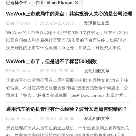
已选择条件：
作者:
Ellen Florian
WeWork上市败局中的亮点：其实投资人关心的是公司治理
Ellen Florian
2019-10-11 05:30
发现相似文章
WeWork的上市争议启端于8月中旬的S-1文件登记，终在9月24日
以联合创始人和首席执行官亚当·诺依曼的下台而告终，如果说这
次灾难性的上市有什么可圈可点之处，那就是：对投资人来说，存
在严重治理疏失的公司（不仅仅是公司的财务状况），投资风险过
WeWork上市了，但是进不了标普500指数
高。“在过去，我们也看到像谷歌和Facebook等公司上市...
Ellen Florian
2019-08-26 05:30
发现相似文章
这家共享办公空间公司在上周的招股书中把“包容性文化”放在了核
心位置。不过在其普通股能否被“包容”进重要指数这个问题上，公
司发出了警告：“标准普尔道琼斯（S&P Dow Jones）和富时罗素
（FTSE Russell）已经宣布调整公开上市公司股票被纳入特定指数
通用汽车的危机管理有什么经验？波音又是如何犯错的？
的合格标准，其中就包括标普500指数。调...
Ellen Florian
2019-06-20 05:30
发现相似文章
想要处理好涉及人员伤亡的企业危机，一个重要原则是要表现出关
心。然而在埃塞俄比亚航空公司的302航班发生坠机事故80天后，