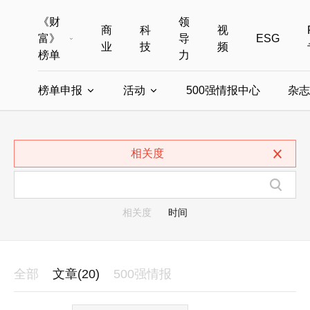
《财
领
商
科
视
富》
导
ESG
业
技
频
榜单
力
榜单申报
活动
500强情报中心
杂志
全部榜单
世界500强
中国500强
美国500强
全部申报入口
全部活动
相关度
中国最具影响力商界女性
年度中国商人
中国ESG影响力榜申报
财富MPW女性峰会
中国40位40岁以下的商
财富世界
中国最具影响力的商界女性申报
财富全球论坛
中国最佳设计榜
财富全球科技
相关度
时间
全部
文章(20)
500强情报