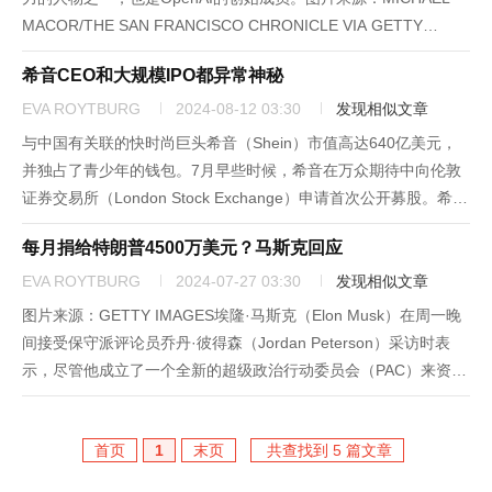
MACOR/THE SAN FRANCISCO CHRONICLE VIA GETTY
IMAGES现代人工智能领域最具影响力的人物之一、OpenAI创始
希音CEO和大规模IPO都异常神秘
成员...
EVA ROYTBURG
2024-08-12 03:30
发现相似文章
与中国有关联的快时尚巨头希音（Shein）市值高达640亿美元，
并独占了青少年的钱包。7月早些时候，希音在万众期待中向伦敦
证券交易所（London Stock Exchange）申请首次公开募股。希音
采取了其典型的做法，以保密的方式提交申请，从而避开审查。在
每月捐给特朗普4500万美元？马斯克回应
该公司被曝出使用强制劳动的消息后，美国监管...
EVA ROYTBURG
2024-07-27 03:30
发现相似文章
图片来源：GETTY IMAGES埃隆·马斯克（Elon Musk）在周一晚
间接受保守派评论员乔丹·彼得森（Jordan Peterson）采访时表
示，尽管他成立了一个全新的超级政治行动委员会（PAC）来资助
这位共和党候选人，但并没有每月向前总统唐纳德·特朗普
（Donald Trump）提供4500...
首页
1
末页
共查找到 5 篇文章