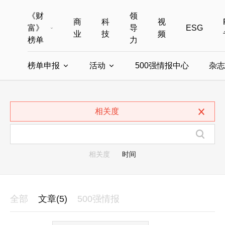
《财
领
商
科
视
富》
导
ESG
业
技
频
榜单
力
榜单申报
活动
500强情报中心
杂志
全部榜单
世界500强
中国500强
美国500强
全部申报入口
全部活动
相关度
中国最具影响力商界女性
年度中国商人
中国ESG影响力榜申报
财富MPW女性峰会
中国40位40岁以下的商
财富世界
中国最具影响力的商界女性申报
财富全球论坛
中国最佳设计榜
财富全球科技
相关度
时间
全部
文章(5)
500强情报