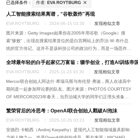
已选择条件：
作者:
EVA ROYTBURG
人工智能搜索结果离谱，“谷歌轰炸”再现
EVA ROYTBURG
2024-06-15 03:30
发现相似文章
图片来源：Getty Images如果你在2005年用谷歌（Google）搜
索“惨败”，出现在搜索结果首位的是白宫网站上的乔治·W·布什总
统的官方传记。这并不是该科技公司的政治行为，而是一场恶作
剧。互联网上早期的恶作剧者可能还记得2000年代“谷歌轰炸”的趣
全球最年轻的白手起家亿万富翁：辍学创业，打造AI训练帝
事，其中最著名的就是对布什的侮辱。谷歌轰炸...
EVA ROYTBURG
2025-11-23 03:30
发现相似文章
Mercor联合创始人阿达什·希瑞马斯与布伦登·弗迪，两人在读高中
期间是一起参加辩论赛的队友。图片来源：PHOTOS COURTESY
OF MERCOR2023年春天，当乔治城大学的同学们正埋头准备期
末考试时，布伦登·弗迪却在忙着实践他关于工作的新理论。“大二
繁荣背后的冷思考：OpenAI联合创始人戳破AI泡沫
那年，我早在期末考试前就下定决心要退学...
EVA ROYTBURG
2025-10-26 03:23
发现相似文章
安德烈·卡帕西（Andrej Karpathy）是现代人工智能领域最具影响
力的人物之一，也是OpenAI的创始成员。图片来源：MICHAEL