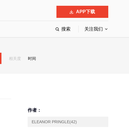
APP下载
搜索
关注我们
最具影响力的50位商界领袖
最受赞赏的中国公司
相关度
时间
会
响力的创业公司申报
作者：
ELEANOR PRINGLE(42)