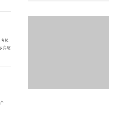
参考模
底放弃这
生产