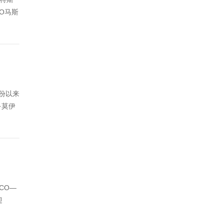
O马斯
月份以来
·莫伊
CO—
迎