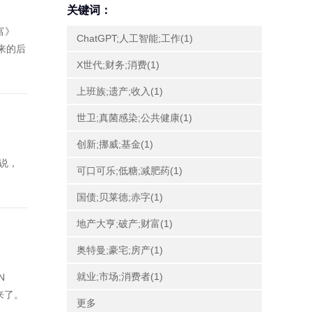
关键词：
富》
ChatGPT;人工智能;工作(1)
年来的后
X世代;财务;消费(1)
上班族;遗产;收入(1)
世卫;真菌感染;公共健康(1)
创新;挪威;基金(1)
笑说，
可口可乐;低糖;减肥药(1)
国债;贝莱德;赤字(1)
地产大亨;破产;财富(1)
奥特曼;豪宅;房产(1)
就业;市场;消费者(1)
N
来了。
更多