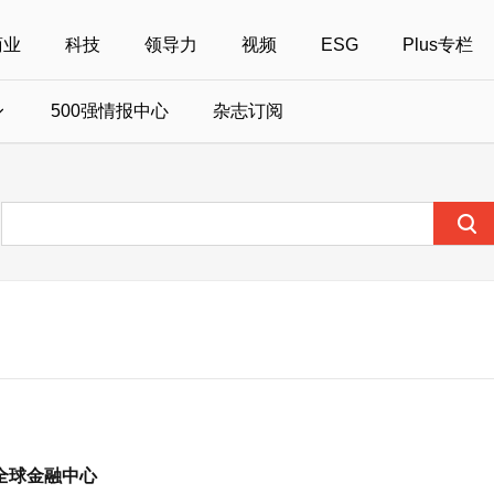
商业
科技
领导力
视频
ESG
Plus专栏
500强情报中心
杂志订阅
国500强
美国500强
40位40岁以下商界精英
中国
全部活动
女性
年度中国商人
报
财富MPW女性峰会
中国40位40岁以下的商界精英申报
财富世界500强峰会
财富40U40创想
中国最具社会影
界女性申报
财富全球论坛
中国最佳设计榜申报
财富全球科技论坛
财富全球可持续论坛
全球金融中心