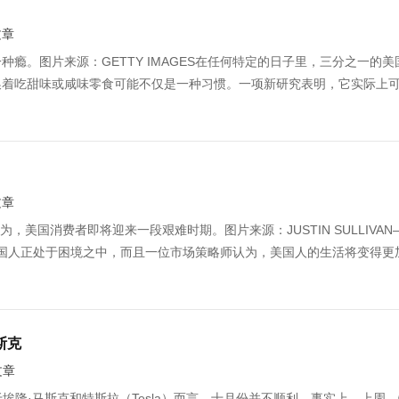
文章
瘾。图片来源：GETTY IMAGES在任何特定的日子里，三分之一的美
换着吃甜味或咸味零食可能不仅是一种习惯。一项新研究表明，它实际上
文章
特林认为，美国消费者即将迎来一段艰难时期。图片来源：JUSTIN SULLIVAN
吧：美国人正处于困境之中，而且一位市场策略师认为，美国人的生活将变得更
斯克
文章
MAGES对于埃隆·马斯克和特斯拉（Tesla）而言，十月份并不顺利。事实上，上周