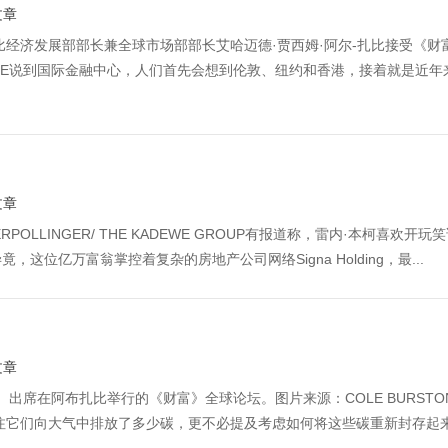
文章
比经济发展部部长兼全球市场部部长艾哈迈德·贾西姆·阿尔-扎比接受《财
ORTUNE说到国际金融中心，人们首先会想到伦敦、纽约和香港，接着就是近
文章
 OBERPOLLINGER/ THE KADEWE GROUP有报道称，雷内·本柯喜欢开玩
亿万富翁掌控着复杂的房地产公司网络Signa Holding，最...
文章
asan）出席在阿布扎比举行的《财富》全球论坛。图片来源：COLE BURSTO
少关注它们向大气中排放了多少碳，更不必提及考虑如何将这些碳重新封存起