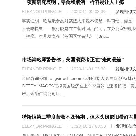
一项新研究表明，零食和烟酒一样容易让人上瘾
ELEANOR PRINGLE
2023-11-02 03:30
发现相似
事实证明，吃垃圾食品对某些人来说不仅是一种习惯，更是一种
人会吃快餐——很可能是在午餐时间。然而，在办公室里轮
一种瘾。本月发表在《英国医学杂志》（Briti...
市场策略师警告称，美国消费者正在“走向悬崖”
ELEANOR PRINGLE
2023-11-01 03:30
发现相似
金融咨询公司Longview Economics的创始人克里斯·沃
GETTY IMAGES忘掉美国经济在上个季度的飞速增长
难。金融咨询公司Lo...
特斯拉第三季度营收不及预期，但木头姐依旧看好马
ELEANOR PRINGLE
2023-10-27 03:30
发现相似
图片来源：PATRICK T. FALLON—AFP/GETTY I