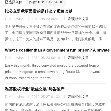
已选择条件：
作者:
D.M. Levine
比公立监狱更昂贵的是什么？私营监狱
D.M. Levine
2010-08-23 06:21
发现相似文章
本月早些时候，三个被判有罪的谋杀犯从金门镇的一家监狱里逃脱
了。金门镇是美国亚利桑那州西北部66号公路沿线的一个小镇。据
报道，这三个犯人的越狱工具是一把钢丝钳，他们脱逃的是一座中
等戒备的监狱，由一家总部位于犹他州的私营监狱公司——管理与
What's costlier than a government run prison? A private
训练公司（Management & Training Corp）运...
D.M. Levine
2010-08-23 06:10
发现相似文章
Early this month, three convicted murderers escaped from a
prison in Kingman, a small town along Route 66 in northwest
Arizona. According to reports, ...
私募股权行业“最佳交易”终告破产
D.M. Levine
2010-05-27 01:32
发现相似文章
两周前有消息透露，若干家私募股权公司组成的联合财团，就收购
繁德公司（Fidelity National Information Services）一事展开谈