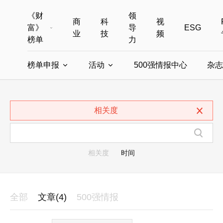
《财
领
商
科
视
富》
导
ESG
业
技
频
榜单
力
榜单申报
活动
500强情报中心
杂志
全部榜单
世界500强
中国500强
美国500强
全部申报入口
全部活动
相关度
中国最具影响力商界女性
年度中国商人
中国ESG影响力榜申报
财富MPW女性峰会
中国40位40岁以下的商
财富世界
中国最具影响力的商界女性申报
财富全球论坛
中国最佳设计榜
财富全球科技
相关度
时间
全部
文章(4)
500强情报