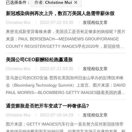
已选择条件：
作者:
Christine Mui
新冠感染病例再次上升，数百万美国人急需带薪休假
Christine Mui
2022-07-22 03:30
发现相似文章
奥密克戎新变异毒株来袭，美国员工是否有足够多的病假呢？图片
来源：PAUL BERSEBACH—MEDIANEWS GROUP/ORANGE
COUNTY REGISTER/GETTY IMAGES早在2020年，新冠疫情爆
发之初，阿普丽尔·帕策尔就失去了带薪病假的资格——加入了
美国公司CEO薪酬轻松跑赢通胀
3300多万美国人的行...
Christine Mui
2022-07-21 03:30
发现相似文章
亚马逊公司的CEO安迪·贾西在美国加州旧金山举办的彭博技术峰
会（Bloomberg Technology Summit）上发言。图片来源：DAVID
PAUL MORRIS—BLOOMBERG GETTY IMAGES随着美国的通胀
水平创数十年新高，工薪族工资上涨速度跟不上日常开支的增长速
通货膨胀是否把开车变成了一种奢侈品?
度，但CE...
Christine Mui
2022-07-18 04:29
发现相似文章
图片来源：GETTY IMAGES汽车行业一直在努力应对新冠疫情带
来的供应链中断和新车短缺问题，但豪华车市场正在蓬勃发展。根