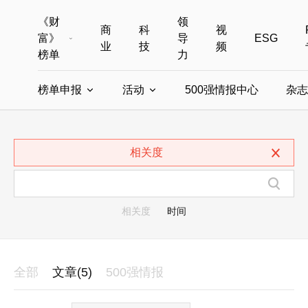
《财
领
商
科
视
富》
导
ESG
业
技
频
榜单
力
榜单申报
活动
500强情报中心
杂志
全部榜单
世界500强
中国500强
美国500强
全部申报入口
全部活动
相关度
中国最具影响力商界女性
年度中国商人
中国ESG影响力榜申报
财富MPW女性峰会
中国40位40岁以下的商
财富世界
中国最具影响力的商界女性申报
财富全球论坛
中国最佳设计榜
财富全球科技
相关度
时间
全部
文章(5)
500强情报