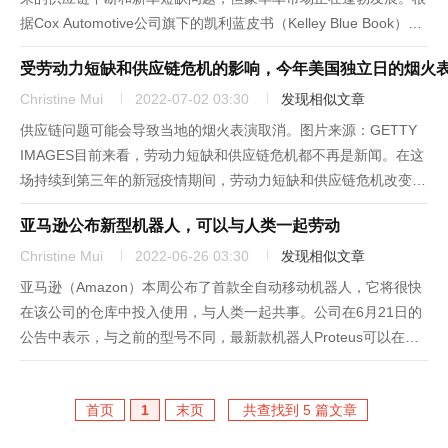
据Cox Automotive公司旗下的凯利蓝皮书（Kelley Blue Book）于
7月12日发布的新数据，今年6月的豪华车购买量占汽车总销量的
受劳动力短缺和供应链危机的影响，今年美国独立日的烟火
18%，高于一个月前的17....
Christine Mui
2022-07-02 03:30
发现相似文章
供应链问题可能会导致当地的烟火表演取消。图片来源：GETTY
IMAGES目前来看，劳动力短缺和供应链危机都不再是新闻。在这
场持续到第三年的新冠疫情期间，劳动力短缺和供应链危机改变了
美国的经济面貌。但现在，持续的劳动力短缺和供应链问题开始重
亚马逊公布新型机器人，可以与人类一起劳动
塑美国独立日的庆祝活动。在独立日周末之前，持续的劳动力短缺
和...
Christine Mui
2022-06-26 03:30
发现相似文章
亚马逊（Amazon）本周公布了首款全自动移动机器人，它将很快
在该公司的仓库中投入使用，与人类一起共事。公司在6月21日的
公告中表示，与之前的型号不同，最新款机器人Proteus可以在人
类周围运行，不需要限制在由笼子围住的区域内。这款机器人在搬
运亚马逊在仓库设施内运送货物的轮式手推车GoCarts时...
首页
1
末页
共查找到 5 篇文章