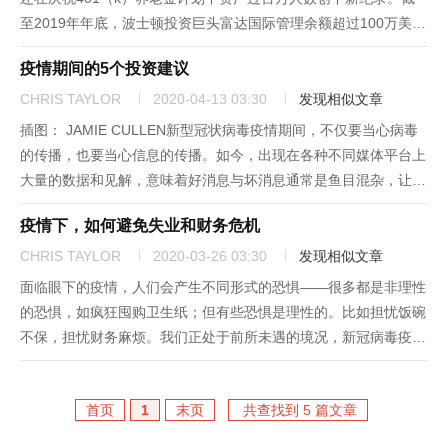
至2019年年底，波士顿投资巨头富达国际管理余额超过100万美元
的401（k）和IRA客户人数达到创纪录的44.1万。与此同时，富达
疫情期间的5个投资建议
国际401（k）计划的平均...
CHRIS TAYLOR
2020-04-13 03:30
发现相似文章
插图： JAMIE CULLEN新型冠状病毒疫情期间，不仅要当心病毒
的传播，也要当心信息的传播。如今，出现在各种不同媒体平台上
大量的数据和见解，意味着好消息与坏消息通常是鱼目混杂，让我
们常常无法分辨，因为信息量太大了。比如说，当一个人被潮汐裹
疫情下，如何避免失业和财务危机
卷时，他没有时间或条件来将一滴水与另一滴水区分开来，也就
无...
CHRIS TAYLOR
2020-03-26 03:30
发现相似文章
面临眼下的疫情，人们会产生不同形式的恐惧——很多都是非理性
的恐惧，如疯狂囤购卫生纸；但有些恐惧是理性的。比如担忧饭碗
不保，担忧财务麻烦。我们正处于前所未遇的境况，新冠病毒疫情
所引发的经济衰退有可能会带来长久而严重的影响。你可以恐惧，
但此时你更应该做的，是设法稳固已有的一切，准备好应对糟糕的
首页
1
末页
共查找到 5 篇文章
情况，同时...