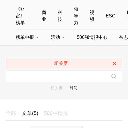
《财
领
商
科
视
富》
导
ESG
业
技
频
榜单
力
榜单申报
活动
500强情报中心
杂志
全部榜单
世界500强
中国500强
美国500强
全部申报入口
全部活动
相关度
中国最具影响力商界女性
年度中国商人
中国ESG影响力榜申报
财富MPW女性峰会
中国40位40岁以下的商
财富世界
中国最具影响力的商界女性申报
财富全球论坛
中国最佳设计榜
财富全球科技
相关度
时间
全部
文章(5)
500强情报