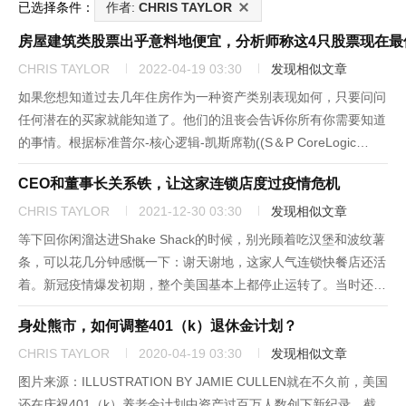
已选择条件：
作者:
CHRIS TAYLOR
房屋建筑类股票出乎意料地便宜，分析师称这4只股票现在最
CHRIS TAYLOR
2022-04-19 03:30
发现相似文章
如果您想知道过去几年住房作为一种资产类别表现如何，只要问问
任何潜在的买家就能知道了。他们的沮丧会告诉你所有你需要知道
的事情。根据标准普尔-核心逻辑-凯斯席勒((S＆P CoreLogic
Case-Shiller)指数的数据，1月份年度房价涨幅达到了19.2％，是
CEO和董事长关系铁，让这家连锁店度过疫情危机
35年来第四高的数据。但有趣的是，从...
CHRIS TAYLOR
2021-12-30 03:30
发现相似文章
等下回你闲溜达进Shake Shack的时候，别光顾着吃汉堡和波纹薯
条，可以花几分钟感慨一下：谢天谢地，这家人气连锁快餐店还活
着。新冠疫情爆发初期，整个美国基本上都停止运转了。当时还没
有疫苗，人们也几乎不知道病毒是如何传播的。因此，像Shake
身处熊市，如何调整401（k）退休金计划？
Shack的CEO兰迪·加鲁蒂（Randy Garut...
CHRIS TAYLOR
2020-04-19 03:30
发现相似文章
图片来源：ILLUSTRATION BY JAMIE CULLEN就在不久前，美国
还在庆祝401（k）养老金计划中资产过百万人数创下新纪录。截