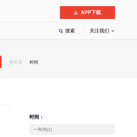
APP下载
搜索
关注我们
最具影响力的50位商界领袖
最受赞赏的中国公司
相关度
时间
会
响力的创业公司申报
时间：
一年内(1)