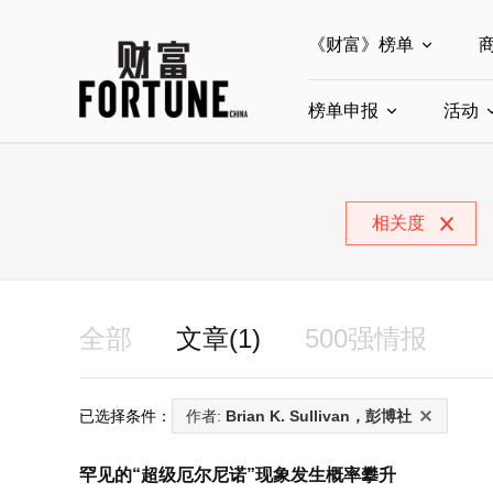
《财富》榜单
榜单申报
全部榜单
活动
世界500强
中
全部申报入口
中国最具影响力商界
相关度
中国ESG影响力榜申
中国最具影响力的商
全部
文章(1)
500强情报
已选择条件：
作者:
Brian K. Sullivan，彭博社
罕见的“超级厄尔尼诺”现象发生概率攀升