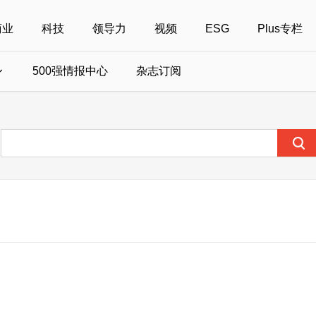
商业
科技
领导力
视频
ESG
Plus专栏
500强情报中心
杂志订阅
国500强
美国500强
40位40岁以下商界精英
中国
全部活动
女性
年度中国商人
报
财富MPW女性峰会
中国40位40岁以下的商界精英申报
财富世界500强峰会
财富40U40创想
中国最具社会影
界女性申报
财富全球论坛
中国最佳设计榜申报
财富全球科技论坛
财富全球可持续论坛