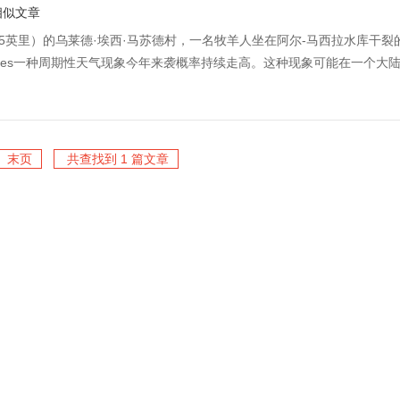
相似文章
（85英里）的乌莱德·埃西·马苏德村，一名牧羊人坐在阿尔-马西拉水库干裂
tty Images一种周期性天气现象今年来袭概率持续走高。这种现象可能在一个大
末页
共查找到 1 篇文章