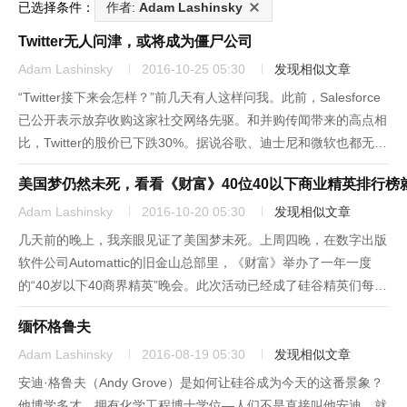
已选择条件：
作者:
Adam Lashinsky
Twitter无人问津，或将成为僵尸公司
Adam Lashinsky
2016-10-25 05:30
发现相似文章
“Twitter接下来会怎样？”前几天有人这样问我。此前，Salesforce
已公开表示放弃收购这家社交网络先驱。和并购传闻带来的高点相
比，Twitter的股价已下跌30%。据说谷歌、迪士尼和微软也都无意
收购。我的第一反应是：“哦，很简单，它会变成一家僵尸公
美国梦仍然未死，看看《财富》40位40以下商业精英排行榜
司。”僵尸公司是指人们曾经感兴趣但已加入“...
Adam Lashinsky
2016-10-20 05:30
发现相似文章
几天前的晚上，我亲眼见证了美国梦未死。上周四晚，在数字出版
软件公司Automattic的旧金山总部里，《财富》举办了一年一度
的“40岁以下40商界精英”晚会。此次活动已经成了硅谷精英们每年
必到的一次盛会。他们来到这里一方面是为了与其他行业精英聚
缅怀格鲁夫
会，另一方面也是为了庆祝来自科技等行业的40岁以下的中青...
Adam Lashinsky
2016-08-19 05:30
发现相似文章
安迪·格鲁夫（Andy Grove）是如何让硅谷成为今天的这番景象？
他博学多才，拥有化学工程博士学位—人们不是直接叫他安迪，就