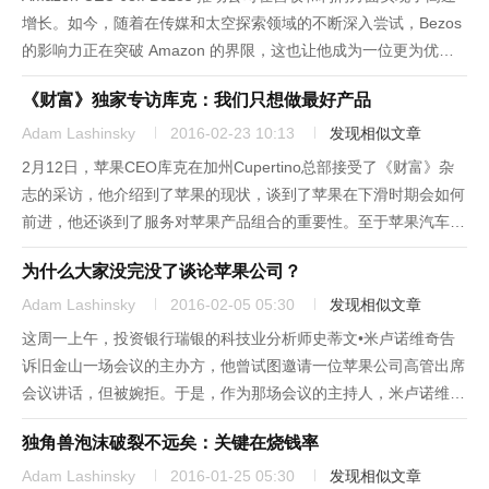
增长。如今，随着在传媒和太空探索领域的不断深入尝试，Bezos
的影响力正在突破 Amazon 的界限，这也让他成为一位更为优秀
的领导者。下面就让我们一起走进 Jeff Bezos 非凡影响力的崛起
《财富》独家专访库克：我们只想做最好产品
之路。第一部分因为受到不...
Adam Lashinsky
2016-02-23 10:13
发现相似文章
2月12日，苹果CEO库克在加州Cupertino总部接受了《财富》杂
志的采访，他介绍到了苹果的现状，谈到了苹果在下滑时期会如何
前进，他还谈到了服务对苹果产品组合的重要性。至于苹果汽车，
它是否存在仍然是未知之数。一直有传言说苹果正在开发iCar汽
为什么大家没完没了谈论苹果公司？
车，对此库克给出了一个“自相矛盾”的说法：他暗示苹果最...
Adam Lashinsky
2016-02-05 05:30
发现相似文章
这周一上午，投资银行瑞银的科技业分析师史蒂文•米卢诺维奇告
诉旧金山一场会议的主办方，他曾试图邀请一位苹果公司高管出席
会议讲话，但被婉拒。于是，作为那场会议的主持人，米卢诺维奇
请了三位研究苹果公司的专家——分析师霍拉斯•德迪乌、在密歇
独角兽泡沫破裂不远矣：关键在烧钱率
根大学念大四的知名科技博客博主马克•古尔曼和我组成专家组出
席。得知苹...
Adam Lashinsky
2016-01-25 05:30
发现相似文章