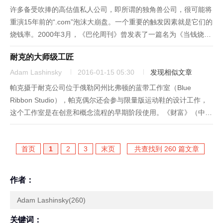
许多备受吹捧的高估值私人公司，即所谓的独角兽公司，很可能将
重演15年前的“.com”泡沫大崩盘。一个重要的触发因素就是它们的
烧钱率。2000年3月，《巴伦周刊》曾发表了一篇名为《当钱烧
尽》的著名研究文章，其研究重点是许多不盈利的互联网公司，并
耐克的大师级工匠
着重分析了它们的“烧钱率”——现金耗尽前的烧钱速度。该文当...
Adam Lashinsky
2016-01-15 05:30
发现相似文章
帕克摄于耐克公司位于俄勒冈州比弗顿的蓝带工作室（Blue
Ribbon Studio），帕克偶尔还会参与限量版运动鞋的设计工作，
这个工作室是在创意和概念流程的早期阶段使用。《财富》（中文
版）—— “现在是让媒体发现马克•帕克（Mark Parker）的时候
了。”菲尔•奈特（Phil Knight）说...
首页
1
2
3
末页
共查找到 260 篇文章
作者：
Adam Lashinsky(260)
关键词：