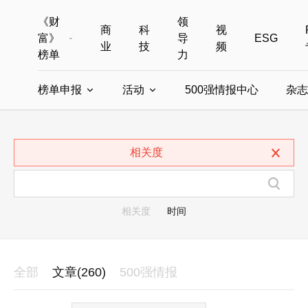
《财
领
商
科
视
富》
导
ESG
业
技
频
榜单
力
榜单申报
活动
500强情报中心
杂志
全部榜单
世界500强
中国500强
美国500强
全部申报入口
全部活动
相关度
中国最具影响力商界女性
年度中国商人
中国ESG影响力榜申报
财富MPW女性峰会
中国40位40岁以下的商
财富世界
中国最具影响力的商界女性申报
财富全球论坛
中国最佳设计榜
财富全球科技
相关度
时间
全部
文章(260)
500强情报