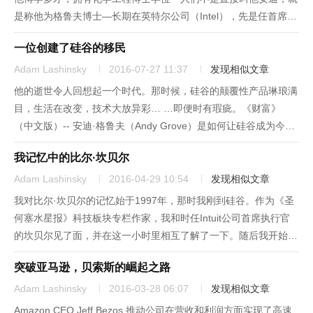
是称他为格鲁夫博士—长期在英特尔公司（Intel），先是任首席执
行官，后来任董事长；他教会大家懂得营销的重要性。老百姓渴望
一位创建了硅谷的移民
得到“Intel Inside”，却从来说不出，除了...
Adam Lashinsky
2016-07-27 11:37
发现相似文章
他的逝世令人回想起一个时代。那时候，硅谷的颠覆性产品琳琅满
目，生活在改变，技术大放异彩… …即便时有瑕疵。《财富》
（中文版）-- 安迪·格鲁夫（Andy Grove）是如何让硅谷成为今天
的这番景象？容我一一道来。他博学多才，拥有化学工程博士学位
我记忆中的比尔·坎贝尔
—人们不是直接叫他安迪，就是称他为格鲁夫博士—长期在英特...
Adam Lashinsky
2016-04-29 10:54
发现相似文章
我对比尔·坎贝尔的记忆始于1997年，那时我刚到硅谷。作为《圣
何塞水星报》科技板块专栏作家，我和时任Intuit公司首席执行官
的坎贝尔见了面，并在这一小时里相互了解了一下。随后我开始撰
写一个系列专栏文章，内容是科技公司采用晦涩的做账方法来修饰
突破亚马逊，贝索斯的崛起之路
业绩。这个系列的名字叫《研发进行时》。这样的题目只会吸引
会...
Adam Lashinsky
2016-03-28 06:07
发现相似文章
Amazon CEO Jeff Bezos 推动公司在营收和利润方面实现了高速