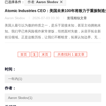
已选择条件：
作者:
Aaron Slodov
Atomic Industries CEO：美国未来100年将致力于重振制
Aaron Slodov
2026-07-03 03:30
发现相似文章
美国人最引以为傲的特质之一，是乐于迎接未知，甚至主动拥抱未
知。我们早已将风险视作家常便饭，坦然面对失败，从容开拓全新
前沿领域。正是这般历练，让我们不断蜕变，拓展认知边界。无论
遭遇怎样的艰难险阻，我们始终依靠建设、探索、奋斗与创新冲破
桎梏，往往是在危难降临，或是走投无路之际。美国的千年发展之
首页
1
末页
共查找到 1 篇文章
路亦将如此...
时间：
一年内(1)
作者：
Aaron Slodov(1)