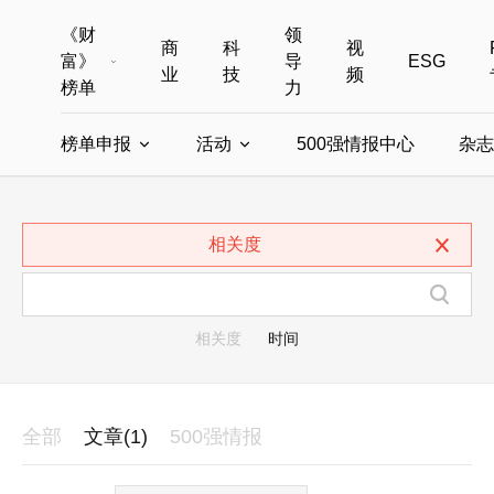
《财
领
商
科
视
富》
导
ESG
业
技
频
榜单
力
榜单申报
活动
500强情报中心
杂志
全部榜单
世界500强
中国500强
美国500强
全部申报入口
全部活动
相关度
中国最具影响力商界女性
年度中国商人
中国ESG影响力榜申报
财富MPW女性峰会
中国40位40岁以下的商
财富世界
中国最具影响力的商界女性申报
财富全球论坛
中国最佳设计榜
财富全球科技
相关度
时间
全部
文章(1)
500强情报