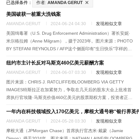
已选择条件：
作者:
AMANDA GERUT
美国破获一桩重大洗钱案
AMANDA GERUT
2024-06-24 04:30
发现相似文章
美国缉毒署（U.S. Drug Enforcement Administration）署长安妮·
米尔格拉姆（Anne Milgram），摄于2023年。图片来源：PHOTO
BY STEFANI REYNOLDS / AFP这个侧面印有"生日快乐"字样的白
色礼品袋里并没有礼物。据当局指控，里面装着锡...
纽约市主计长反对马斯克460亿美元薪酬方案
AMANDA GERUT
2024-06-07 03:30
发现相似文章
图片来源：CHRIS J. RATCLIFFE/BLOOMBERG VIA GETTY
IMAGES特斯拉正在加紧努力，争取在几天后的股东大会上批准首
席执行官埃隆·马斯克价值460亿美元的股票期权方案，投资者正在
权衡他们对这一关键投票的决定。一些股东明确表示，特斯拉董事
一年内在科技领域投入170亿美元，摩根大通号称“银行界英
会制定的薪酬方案过高，是公司治...
AMANDA GERUT
2024-05-28 03:30
发现相似文章
摩根大通（JPMorgan Chase）首席执行官杰米·戴蒙（Jamie
Dimon）摄于2024年。图片来源：NATHAN LAINE/BLOOMBERG