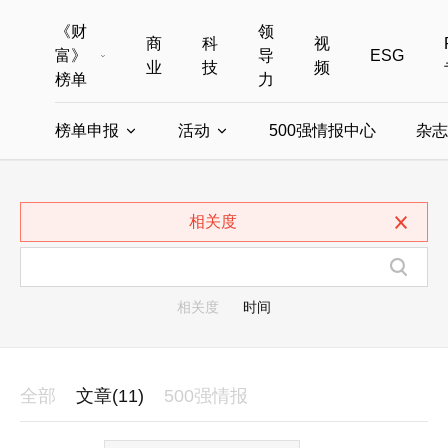
《财
领
商
科
视
富》
导
ESG
业
技
频
榜单
力
榜单申报
活动
500强情报中心
杂志
全部榜单
世界500强
中国500强
美国500强
全部申报入口
全部活动
相关度
中国最具影响力商界女性
年度中国商人
中国ESG影响力榜申报
财富MPW女性峰会
中国40位40岁以下的商
财富世界
中国最具影响力的商界女性申报
财富全球论坛
中国最佳设计榜
财富全球科技
相关度
时间
全部
文章(11)
500强情报