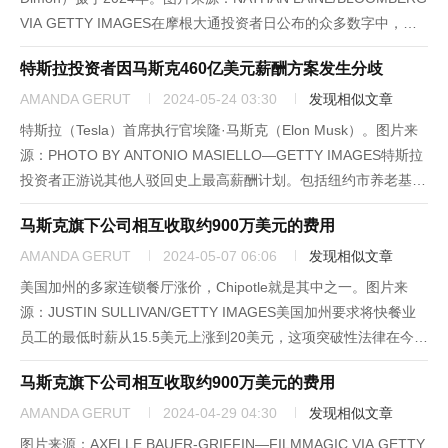
VIA GETTY IMAGES在摩根大通投资者日公布的众多数字中，有
一个数字让一位文章阅读量最高的分析师眼前一亮：170亿美元。
特斯拉投资者因马斯克460亿美元薪酬方案发生分歧
大型银行分析...
AMANDA GERUT
2024-05-24 03:30
发现相似文章
特斯拉（Tesla）首席执行官埃隆·马斯克（Elon Musk）。图片来
源：PHOTO BY ANTONIO MASIELLO—GETTY IMAGES特斯拉
投资者正游说其他人驳回史上最高薪酬计划。包括纽约市养老基金
在内的团体近日提交了一份公告，敦促其他人在6月13日的特斯拉
马斯克旗下公司相互收取约900万美元的费用
股东大会上投票反对首席执...
AMANDA GERUT
2024-05-07 06:06
发现相似文章
美国加州的多家连锁餐厅涨价，Chipotle就是其中之一。图片来
源：JUSTIN SULLIVAN/GETTY IMAGES美国加州要求将快餐业
员工的最低时薪从15.5美元上涨到20美元，这项突破性法律在今年
4月初正式生效，Chipotle、Chick-Fil-A、必胜客（Pizza Hut）和
马斯克旗下公司相互收取约900万美元的费用
Ja...
AMANDA GERUT
2024-04-29 04:30
发现相似文章
图片来源：AXELLE BAUER-GRIFFIN—FILMMAGIC VIA GETTY