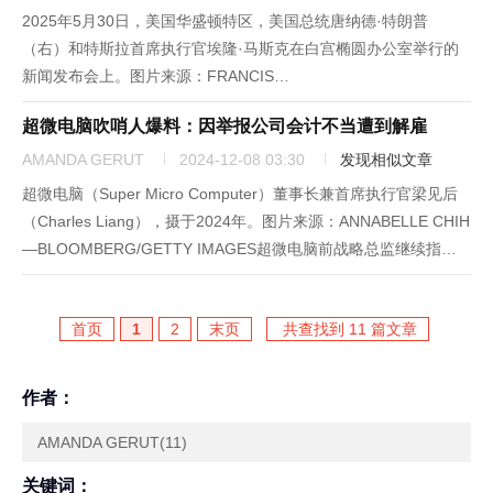
2025年5月30日，美国华盛顿特区，美国总统唐纳德·特朗普
（右）和特斯拉首席执行官埃隆·马斯克在白宫椭圆办公室举行的
新闻发布会上。图片来源：FRANCIS
CHUNG/POLITICO/BLOOMBERG VIA GETTY IMAGES当地时间
超微电脑吹哨人爆料：因举报公司会计不当遭到解雇
周四，多条重大突发事件导致市场波动最终收跌。道指跌0...
AMANDA GERUT
2024-12-08 03:30
发现相似文章
超微电脑（Super Micro Computer）董事长兼首席执行官梁见后
（Charles Liang），摄于2024年。图片来源：ANNABELLE CHIH
—BLOOMBERG/GETTY IMAGES超微电脑前战略总监继续指
控，该硬件制造商对其进行报复，并最终解雇了他，原因是他举报
了（自认为...
首页
1
2
末页
共查找到 11 篇文章
作者：
AMANDA GERUT(11)
关键词：