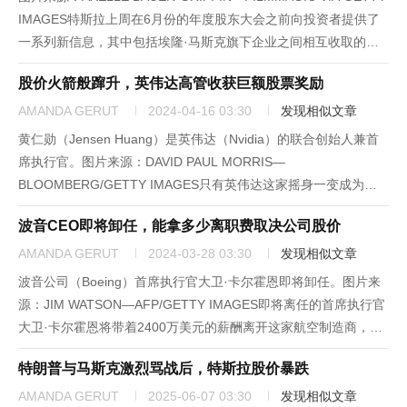
IMAGES特斯拉上周在6月份的年度股东大会之前向投资者提供了
一系列新信息，其中包括埃隆·马斯克旗下企业之间相互收取的各
种费用清单。监管文件显示，在他担任高管、董事或大股东的公司
股价火箭般蹿升，英伟达高管收获巨额股票奖励
中，自去年以来，相互之间产生的...
AMANDA GERUT
2024-04-16 03:30
发现相似文章
黄仁勋（Jensen Huang）是英伟达（Nvidia）的联合创始人兼首
席执行官。图片来源：DAVID PAUL MORRIS—
BLOOMBERG/GETTY IMAGES只有英伟达这家摇身一变成为不
可或缺的市值2万亿美元的人工智能巨头，才能完美化解高管们奖
波音CEO即将卸任，能拿多少离职费取决公司股价
金化为乌有一事。这家领先的半导体芯片制造...
AMANDA GERUT
2024-03-28 03:30
发现相似文章
波音公司（Boeing）首席执行官大卫·卡尔霍恩即将卸任。图片来
源：JIM WATSON—AFP/GETTY IMAGES即将离任的首席执行官
大卫·卡尔霍恩将带着2400万美元的薪酬离开这家航空制造商，但
如果波音公司的下一任首席执行官斯蒂芬妮·波普（Stephanie
特朗普与马斯克激烈骂战后，特斯拉股价暴跌
Pope）能将波音公司的股价推...
AMANDA GERUT
2025-06-07 03:30
发现相似文章