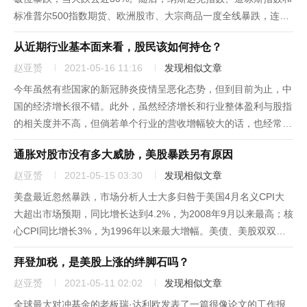
标准普尔500指数期货、欧洲股市、大宗商品一度全线暴跌，连避
险标配黄金也不能够幸免。之后比特币遇到30,000美元附近的支撑
从近期行业基本面来看，股民该如何持仓？
位，开始反弹，所有市场也开始反弹。比特币为何可以影响这么...
赵亚赟
2021-05-16 11:16
发现相似文章
今年虽然有些国家的新冠肺炎疫情呈恶化态势，但到目前为止，中
国的经济增长很不错。此外，虽然经济增长和行业整体盈利与股指
的相关度并不高，但倘若单个行业的营收增幅较大的话，也经常会
成为股市重要的炒作题材，基金等大型机构投资者经常以行业基本
通胀对股市没有多大威胁，美股暴跌另有原因
面作为买卖股票的重要依据。今年3月的工业生产者出厂价格上涨
开始加速。...
赵亚赟
2021-05-15 03:30
发现相似文章
美盘最近忽然暴跌，市场分析人士大多归咎于美国4月名义CPI大
大超出市场预期，同比增长达到4.2%，为2008年9月以来最高；核
心CPI同比增长3%，为1996年以来最大增幅。美债、美股双双暴
跌，美元指数暴涨。CPI的上涨是否真的能够导致股市暴跌，带来
拜登加税，是美股上涨的绊脚石吗？
熊市呢？我们还是看看历史数据。从图1可见，本世纪C...
赵亚赟
2021-05-11 02:02
发现相似文章
全球最大对冲基金的老板瑞·达利欧发表了一篇很像论文的工作报