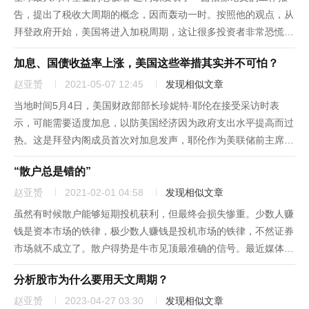
告，提出了税收大周期的概念，因而轰动一时。按照他的观点，从
拜登政府开始，美国将进入加税周期，这让很多投资者非常恐慌。
因为很多人认为加税会让股市崩盘，持续加税肯定会带来大熊市。
加息、国债收益率上涨，美国这些举措其实并不可怕？
图1：瑞·达利欧提出的美国税率大周期。来源：LinkedIn但实际
上...
赵亚赟
2021-05-07 12:45
发现相似文章
当地时间5月4日，美国财政部部长珍妮特·耶伦在接受采访时表
示，可能需要适度加息，以防美国经济因为政府支出水平提高而过
热。这是拜登内阁成员首次对加息发声，耶伦作为美联储前主席、
现任财政部部长讲货币政策，显得非常怪异。美国股市盘中纳斯达
“散户总是错的”
克跌了1.88%，标普500指数跌了0.67%，而道琼斯指数不跌反
涨...
赵亚赟
2021-02-01 04:58
发现相似文章
虽然有时候散户能够短期投机获利，但最终会损失惨重。少数人赚
钱是资本市场的铁律，极少数人赚钱是投机市场的铁律，不然证券
市场就不成立了。散户得势是牛市见顶最准确的信号。最近媒体热
炒美国散户逼空金融机构。美国散户逼得很多著名对冲基金，例如
分析股市为什么要用天文周期？
Melvin Capital、浑水、香椽等纷纷割肉认赔。香椽更是被打...
赵亚赟
2023-04-27 03:30
发现相似文章