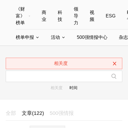
《财
领
商
科
视
富》
导
ESG
业
技
频
榜单
力
榜单申报
活动
500强情报中心
杂志
全部榜单
世界500强
中国500强
美国500强
全部申报入口
全部活动
相关度
中国最具影响力商界女性
年度中国商人
中国ESG影响力榜申报
财富MPW女性峰会
中国40位40岁以下的商
财富世界
中国最具影响力的商界女性申报
财富全球论坛
中国最佳设计榜
财富全球科技
相关度
时间
全部
文章(122)
500强情报