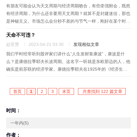
有朋友可能会认为天文周期与经济周期吻合，有些牵强附会，既然
有经济周期，为什么还非要用天文周期？就算不是封建迷信，那也
是神秘主义。市场怎么会分秒不差的与节气一样，刚好在某个时刻
变化，都是故弄玄虚唬人的。其实不是这样，研究人员用天文周期
天命不可违？
分析股市也是迫不得已。图1：天文康波周期与康波周期对比图。
资料来源：...
赵亚赟
2023-04-21 03:30
发现相似文章
我们平时经常听到股评家们讲什么“人生发财靠康波”，康波是什
么？是康德拉季耶夫长波周期。这名字一听就是东欧那边的人，他
确实是前苏联的经济学家。康德拉季耶夫在1925年的《经济生活
中的长期波动》一文中运用当时主要工业国的利率、进口额、出口
额、煤炭和生铁产量等时间序列统计资料对经济发展的长波进行了
首页
1
2
3
末页
共查找到 122 篇文章
实证研究...
时间：
一年内(5)
作者：