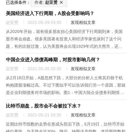
已选择条件：
作者:
赵亚赟
美国经济进入下行周期，A股会受影响吗？
赵亚赟
2021-05-29 03:30
发现相似文章
从2020年开始，就有很多朋友担心美国经济下行周期到来，美国
股市将会崩盘。很多美国著名投资人和经济学家也谈到了这个问
题，有的比较过激，认为美股将会出现1929年式的大熊市，还有
的相对“保守”些，认为很像1968年的情况。很多朋友被吓得不轻，
中国企业进入偿债高峰期，对股市影响几何？
毕竟在2007年时，美国进入房地产下行周期，结果出现了全球股...
赵亚赟
2021-05-26 03:30
发现相似文章
从2月18日开始，A股忽然下跌，大部分的分析人士将其归咎于机
构抱团股涨幅过高。不过下图似乎可以告诉我们另一个原因，那就
是企业到期债务对市场的影响。图1：中国大陆企业债务到期情
况。资料来源：彭博社从上图能够看出，今年1月至2月的企业到期
比特币崩盘，股市会不会被拉下水？
债务较低，但3月却是企业偿债高峰。很多企业通过在2月下旬借款
和抛售...
赵亚赟
2021-05-21 03:30
发现相似文章
近期比特币指数的走势在形成头部后下跌，5月19日，比特币开始
破位暴跌，当天跌去近30%。随后，纳斯达克指数、道琼斯指数和