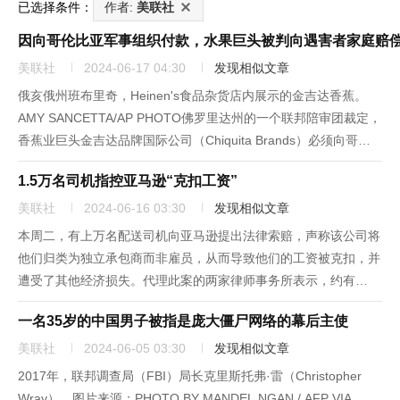
已选择条件：
作者:
美联社
因向哥伦比亚军事组织付款，水果巨头被判向遇害者家庭赔
美联社
2024-06-17 04:30
发现相似文章
俄亥俄州班布里奇，Heinen's食品杂货店内展示的金吉达香蕉。
AMY SANCETTA/AP PHOTO佛罗里达州的一个联邦陪审团裁定，
香蕉业巨头金吉达品牌国际公司（Chiquita Brands）必须向哥伦
比亚长期内战期间被该公司资助的右翼准军事暴力组织杀害的16名
1.5万名司机指控亚马逊“克扣工资”
死者家属支付3,830万美元。...
美联社
2024-06-16 03:30
发现相似文章
本周二，有上万名配送司机向亚马逊提出法律索赔，声称该公司将
他们归类为独立承包商而非雇员，从而导致他们的工资被克扣，并
遭受了其他经济损失。代理此案的两家律师事务所表示，约有
15860名亚马逊Flex服务的配送司机已向美国仲裁协会提交了仲裁
一名35岁的中国男子被指是庞大僵尸网络的幕后主使
申请，而且此前已有453起类似案件已经进入仲裁程序。亚马逊的
Fl...
美联社
2024-06-05 03:30
发现相似文章
2017年，联邦调查局（FBI）局长克里斯托弗·雷（Christopher
Wray）。图片来源：PHOTO BY MANDEL NGAN / AFP VIA