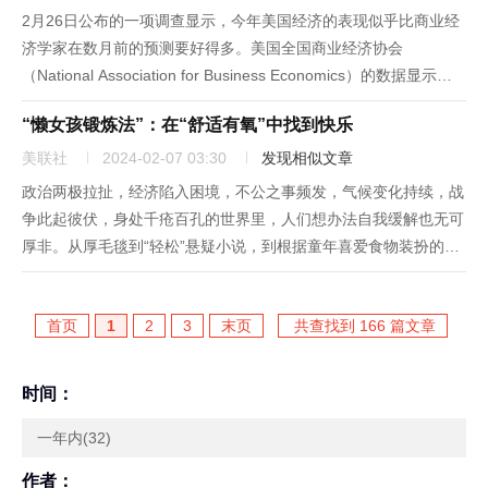
2月26日公布的一项调查显示，今年美国经济的表现似乎比商业经
济学家在数月前的预测要好得多。美国全国商业经济协会
（National Association for Business Economics）的数据显示，
经通胀调整后，美国经济今年预计增长2.2%。在该协会此前于
“懒女孩锻炼法”：在“舒适有氧”中找到快乐
2023年11月进行的调查中，...
美联社
2024-02-07 03:30
发现相似文章
政治两极拉扯，经济陷入困境，不公之事频发，气候变化持续，战
争此起彼伏，身处千疮百孔的世界里，人们想办法自我缓解也无可
厚非。从厚毛毯到“轻松”悬疑小说，到根据童年喜爱食物装扮的餐
厅和烹饪书，人们对舒适的需求不断增长。现在，一些人甚至在体
力活动时也追求舒适。她们似乎进入了“舒适有氧运动”时代，这种
首页
1
2
3
末页
共查找到 166 篇文章
锻炼方...
时间：
一年内(32)
作者：