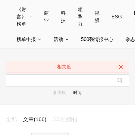
《财
领
商
科
视
富》
导
ESG
业
技
频
榜单
力
榜单申报
活动
500强情报中心
杂志
全部榜单
世界500强
中国500强
美国500强
全部申报入口
全部活动
相关度
中国最具影响力商界女性
年度中国商人
中国ESG影响力榜申报
财富MPW女性峰会
中国40位40岁以下的商
财富世界
中国最具影响力的商界女性申报
财富全球论坛
中国最佳设计榜
财富全球科技
相关度
时间
全部
文章(166)
500强情报