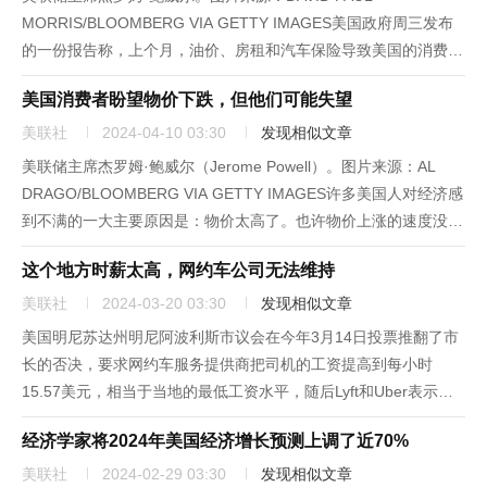
MORRIS/BLOOMBERG VIA GETTY IMAGES美国政府周三发布
的一份报告称，上个月，油价、房租和汽车保险导致美国的消费物
价继续大幅上涨，这可能让美联储（Federal Reserve）暂停考虑
美国消费者盼望物价下跌，但他们可能失望
今年何时和以多大幅度降息。2月...
美联社
2024-04-10 03:30
发现相似文章
美联储主席杰罗姆·鲍威尔（Jerome Powell）。图片来源：AL
DRAGO/BLOOMBERG VIA GETTY IMAGES许多美国人对经济感
到不满的一大主要原因是：物价太高了。也许物价上涨的速度没有
过去那么快了，但平均价格仍高于三年前的水平，令人痛苦，而且
这个地方时薪太高，网约车公司无法维持
物价大多还在继续上涨。以2升的...
美联社
2024-03-20 03:30
发现相似文章
美国明尼苏达州明尼阿波利斯市议会在今年3月14日投票推翻了市
长的否决，要求网约车服务提供商把司机的工资提高到每小时
15.57美元，相当于当地的最低工资水平，随后Lyft和Uber表示将
在该市停止运营。Lyft称这项法令存在“严重的缺陷”。该公司在一
经济学家将2024年美国经济增长预测上调了近70%
份声明里指出，其支持执行司机最低工资标准，但并不是市...
美联社
2024-02-29 03:30
发现相似文章