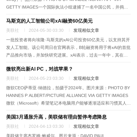
GETTY IMAGES一个国际执法小组逮捕了一名中国公民，并捣毁
了一个大型僵尸网络。据官员们称，这一僵尸网络由该男子运营了
马斯克的人工智能公司xAI融资60亿美元
近十年，通过向犯...
美联社
2024-05-30 03:30
发现相似文章
一批投资者将向埃隆·马斯克的xAI公司投资60亿美元，以支持其开
发人工智能。该公司周日在官网表示，B轮融资将用于将xAI的首批
产品推向市场，并加快研究进展。xAI表示，过去一年中，其在开
发人工智能技术方面取得了“重大进展”，未来几个月还将继续加快
微软亮出新AI PC，对战苹果？
研发。最新一轮融资的投资者包括安德森·霍洛维茨（And...
美联社
2024-05-23 03:30
发现相似文章
微软CEO萨蒂亚·纳德拉，拍摄于2024年。图片来源：PHOTO BY
HANNES P ALBERT/PICTURE ALLIANCE VIA GETTY IMAGES
微软（Microsoft）希望笔记本电脑用户能够逐渐适应和习惯其人工
智能聊天机器人，允许它记住你在电脑上的所有活动，并帮助预测
美国3月通胀升高，美联储有理由暂停考虑降息
你接...
美联社
2024-04-13 03:30
发现相似文章
美联储主席杰罗姆·鲍威尔。图片来源：DAVID PAUL